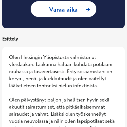
: Enni Sanmark, Yl
Varaa aika
Esittely
Olen Helsingin Yliopistosta valmistunut 
yleislääkäri. Lääkärinä haluan kohdata potilaani 
rauhassa ja tasavertaisesti. Erityisosaamistani on 
korva-, nenä- ja kurkkutaudit ja olen väitellyt 
lääketieteen tohtoriksi nielun infektioista.

Olen päivystänyt paljon ja hallitsen hyvin sekä 
akuutit sairastumiset, että pitkäaikaisemmat 
sairaudet ja vaivat. Lisäksi olen työskennellyt 
vuosia neuvolassa ja näin ollen lapsipotilaat sekä 