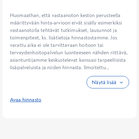
Huomaathan, että vastaanoton keston perusteella 
määrittyvään hinta-arvioon eivät sisälly esimerkiksi 
vastaanotolla tehtävät tutkimukset, lausunnot ja 
toimenpiteet, ks. lisätietoja hinnastostamme. Jos 
varattu aika ei ole tarvittavaan hoitoon tai 
terveydenhoitopalvelun luonteeseen nähden riittävä, 
asiantuntijamme keskustelevat kanssasi tarpeellisista 
lisäpalveluista ja niiden hinnasta. Ilmoitettu...
Näytä lisää
Avaa hinnasto