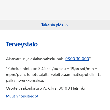
Takaisin ylös
Ajanvaraus ja asiakaspalvelu puh.
0900 30 000
*
*Puhelun hinta on 8,45 snt/puhelu + 19,34 snt/min +
mpm/pvm.
Jonotusajalta veloitetaan matkapuhelin- tai
paikallisverkkomaksu.
Osoite: Jaakonkatu 3 A, 6.krs, 00100 Helsinki
Muut yhteystiedot
*Puhelun hinta on 8,35 snt/puhelu + 19,33 snt/min + mpm/pvm
*Puhelun hinta on matkapuhelinliittymästä 8,35 snt/puhelu + 