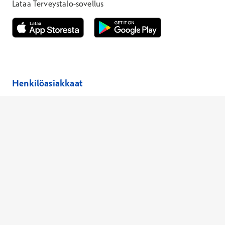
Lataa Terveystalo-sovellus
Avautuu uuteen ikkunaan
Avautuu uuteen ikkunaan
Henkilöasiakkaat
Hinnasto
Ajanvaraus
Toimipaikat
Asiantuntijat
Anna palautetta