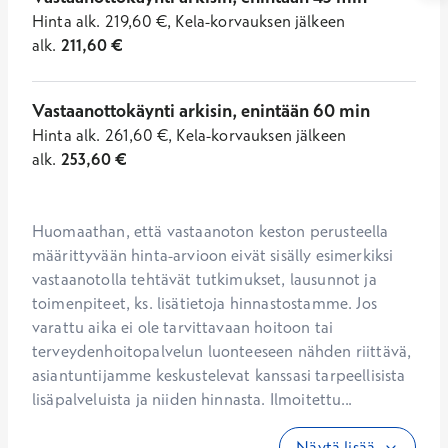
Hinta
alk.
219,60
€
,
Kela-korvauksen jälkeen
alk.
211,60
€
Vastaanottokäynti arkisin, enintään 60 min
Hinta
alk.
261,60
€
,
Kela-korvauksen jälkeen
alk.
253,60
€
Huomaathan, että vastaanoton keston perusteella 
määrittyvään hinta-arvioon eivät sisälly esimerkiksi 
vastaanotolla tehtävät tutkimukset, lausunnot ja 
toimenpiteet, ks. lisätietoja hinnastostamme. Jos 
varattu aika ei ole tarvittavaan hoitoon tai 
terveydenhoitopalvelun luonteeseen nähden riittävä, 
asiantuntijamme keskustelevat kanssasi tarpeellisista 
lisäpalveluista ja niiden hinnasta. Ilmoitettu...
Näytä lisää