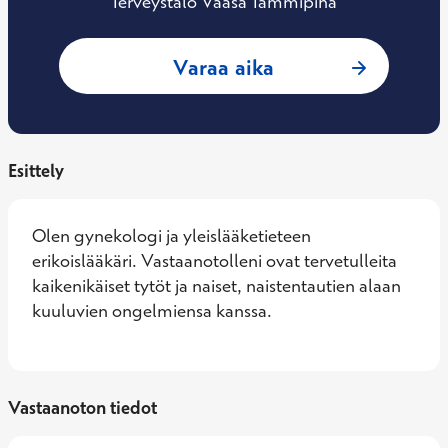
Terveystalo Vaasa Tammipiha
: Outi Laajalahti, 
Varaa aika
Esittely
Olen gynekologi ja yleislääketieteen 
erikoislääkäri. Vastaanotolleni ovat tervetulleita 
kaikenikäiset tytöt ja naiset, naistentautien alaan 
kuuluvien ongelmiensa kanssa.
Vastaanoton tiedot