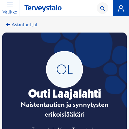
Valikko
Asiantuntijat
Outi Laajalahti
Naistentautien ja synnytysten
erikoislääkäri