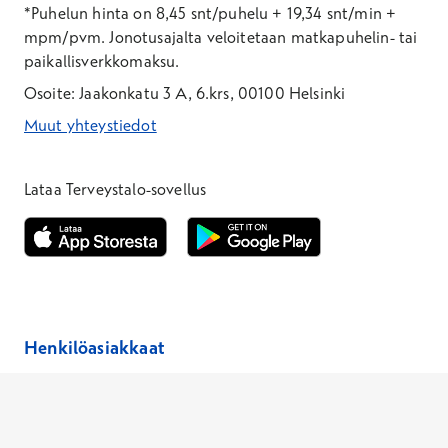
*Puhelun hinta on 8,45 snt/puhelu + 19,34 snt/min +
mpm/pvm.
Jonotusajalta veloitetaan matkapuhelin- tai
paikallisverkkomaksu.
Osoite: Jaakonkatu 3 A, 6.krs, 00100 Helsinki
Muut yhteystiedot
*Puhelun hinta on 8,35 snt/puhelu + 19,33 snt/min + mpm/pvm
*Puhelun hinta on matkapuhelinliittymästä 8,35 snt/puhelu + 
Lataa Terveystalo-sovellus
Avautuu uuteen ikkunaan
Avautuu uuteen ikkunaan
Henkilöasiakkaat
Hinnasto