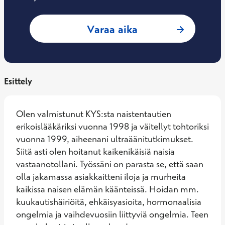
: Hanna-Leena Heli
Varaa aika
Esittely
Olen valmistunut KYS:sta naistentautien 
erikoislääkäriksi vuonna 1998 ja väitellyt tohtoriksi 
vuonna 1999, aiheenani ultraäänitutkimukset. 
Siitä asti olen hoitanut kaikenikäisiä naisia 
vastaanotollani. Työssäni on parasta se, että saan 
olla jakamassa asiakkaitteni iloja ja murheita 
kaikissa naisen elämän käänteissä. Hoidan mm. 
kuukautishäiriöitä, ehkäisyasioita, hormonaalisia 
ongelmia ja vaihdevuosiin liittyviä ongelmia. Teen 