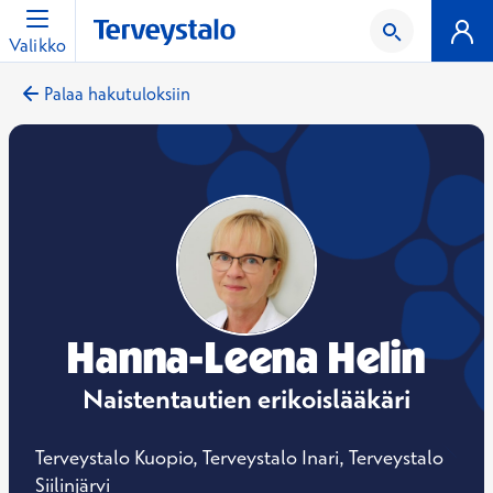
Valikko
Palaa hakutuloksiin
Hanna-Leena Helin
Naistentautien erikoislääkäri
Terveystalo Kuopio, Terveystalo Inari, Terveystalo
Siilinjärvi