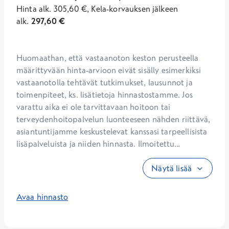
Hinta
alk.
305,60
€
,
Kela-korvauksen jälkeen
alk.
297,60
€
Huomaathan, että vastaanoton keston perusteella 
määrittyvään hinta-arvioon eivät sisälly esimerkiksi 
vastaanotolla tehtävät tutkimukset, lausunnot ja 
toimenpiteet, ks. lisätietoja hinnastostamme. Jos 
varattu aika ei ole tarvittavaan hoitoon tai 
terveydenhoitopalvelun luonteeseen nähden riittävä, 
asiantuntijamme keskustelevat kanssasi tarpeellisista 
lisäpalveluista ja niiden hinnasta. Ilmoitettu...
Näytä lisää
Avaa hinnasto