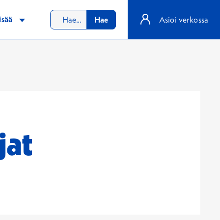
isää
Hae
Asioi verkossa
jat