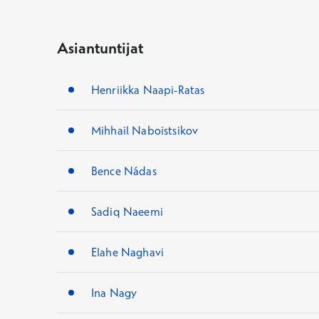
Asiantuntijat
Henriikka Naapi-Ratas
Mihhail Naboistsikov
Bence Nádas
Sadiq Naeemi
Elahe Naghavi
Ina Nagy