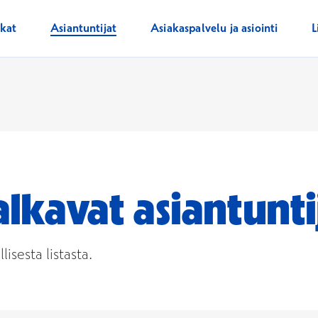
ikat
Asiantuntijat
Asiakaspalvelu ja asiointi
L
alkavat asiantunti
isesta listasta.