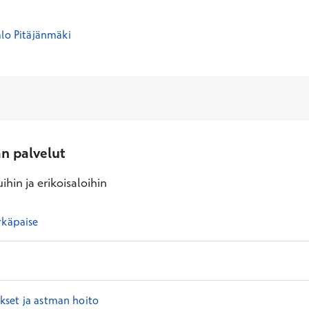
alo Pitäjänmäki
an palvelut
ihin ja erikoisaloihin
rkäpaise
set ja astman hoito