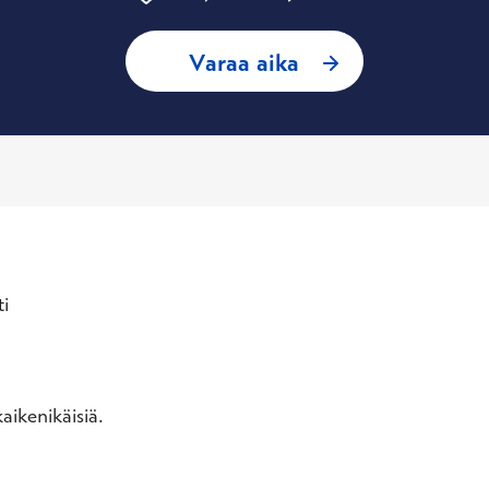
: Maria Nurmi, Työ
Varaa aika
i
aikenikäisiä.