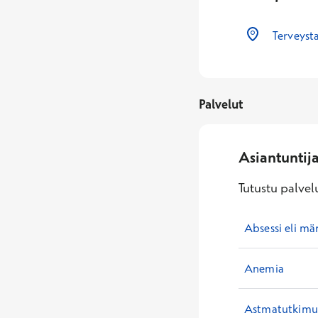
Terveyst
Palvelut
Asiantuntij
Tutustu palvelu
Absessi eli mä
Anemia
Astmatutkimuk