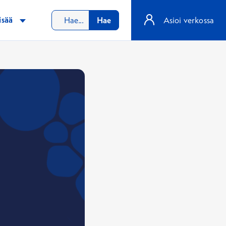
isää
Hae
Asioi verkossa