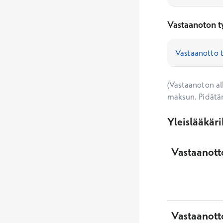
Vastaanoton t
(Vastaanoton alk
maksun. Pidätä
Yleislääkär
Vastaanotto
Vastaanott