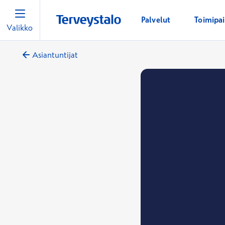
Palvelut
Toimipa
Valikko
Asiantuntijat