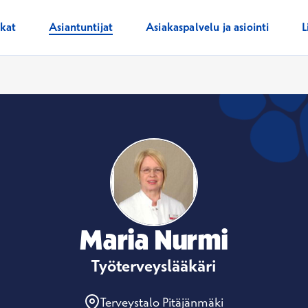
ikat
Asiantuntijat
Asiakaspalvelu ja asiointi
L
Maria Nurmi
Työterveyslääkäri
Terveystalo Pitäjänmäki