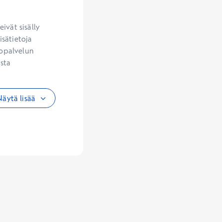
vät sisälly 
sätietoja 
opalvelun 
sta 
äytä lisää