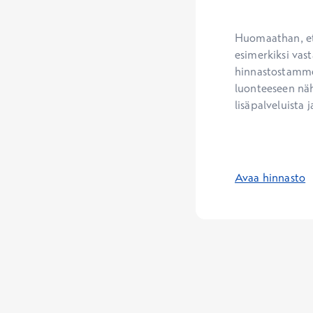
Huomaathan, ett
esimerkiksi vast
hinnastostamme.
luonteeseen näh
lisäpalveluista j
Avaa hinnasto