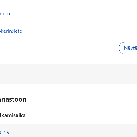
hoito
kerinsieto
Näytä 
nnastoon
lkamisaika