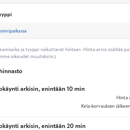
yyppi
amisaika ja tyyppi vaikuttavat hintaan. Hinta-arvio sisältää pal
mme oikeudet muutoksiin.)
ihinnasto
käynti arkisin, enintään 10 min
Hinta
Kela-korvauksen jälkee
okäynti arkisin, enintään 20 min