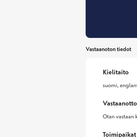
Vastaanoton tiedot
Kielitaito
suomi, englant
Vastaanotto
Otan vastaan k
Toimipaikat