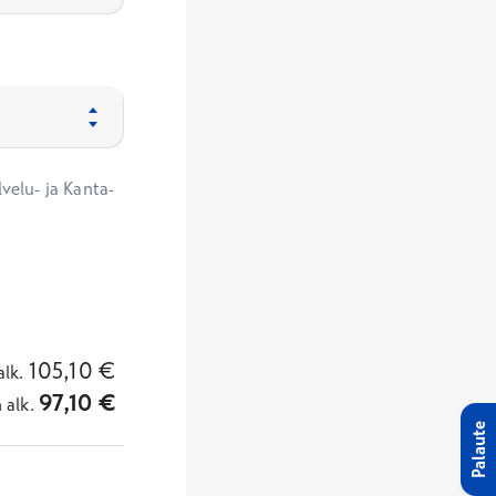
velu- ja Kanta-
105,10
€
alk.
97,10
€
n
alk.
Palaute