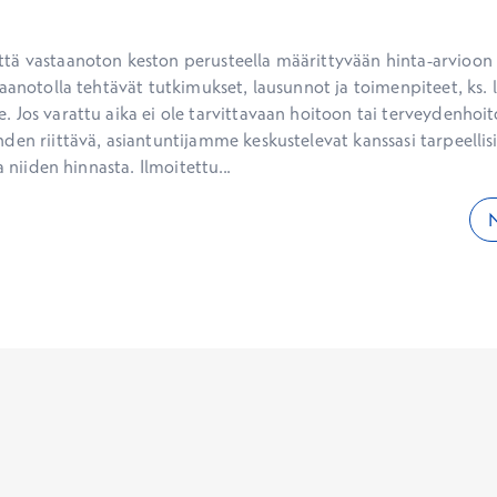
ä vastaanoton keston perusteella määrittyvään hinta-arvioon ei
aanotolla tehtävät tutkimukset, lausunnot ja toimenpiteet, ks. li
 Jos varattu aika ei ole tarvittavaan hoitoon tai terveydenhoit
den riittävä, asiantuntijamme keskustelevat kanssasi tarpeellisi
a niiden hinnasta. Ilmoitettu...
N