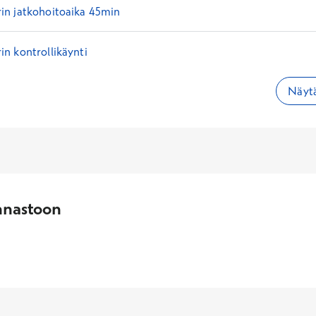
n jatkohoitoaika 45min
n kontrollikäynti
Näytä
nnastoon