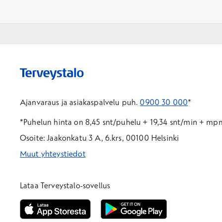
Ajanvaraus ja asiakaspalvelu puh.
0900 30 000
*
*Puhelun hinta on 8,45 snt/puhelu + 19,34 snt/min + m
Osoite: Jaakonkatu 3 A, 6.krs, 00100 Helsinki
Muut yhteystiedot
*Puhelun hinta on 8,35 snt/puhelu + 19,33 snt/min + mpm/
*Puhelun hinta on matkapuhelinliittymästä 8,35 snt/puhelu 
Lataa Terveystalo-sovellus