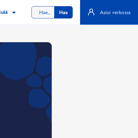
isää
Hae
Asioi verkossa