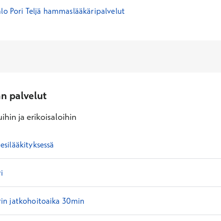
alo Pori Teljä hammaslääkäripalvelut
an palvelut
ihin ja erikoisaloihin
silääkityksessä
i
n jatkohoitoaika 30min