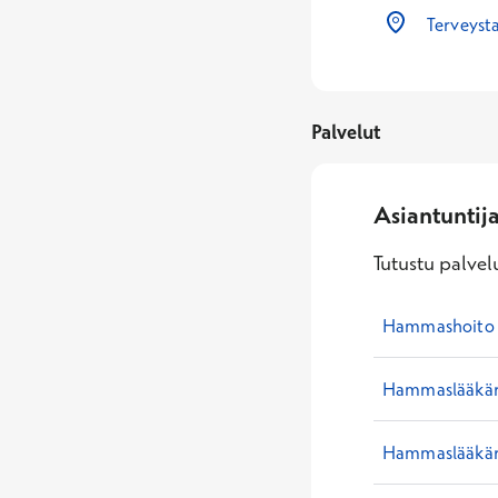
Terveyst
Palvelut
Asiantuntij
Tutustu palvelu
Hammashoito e
Hammaslääkär
Hammaslääkäri