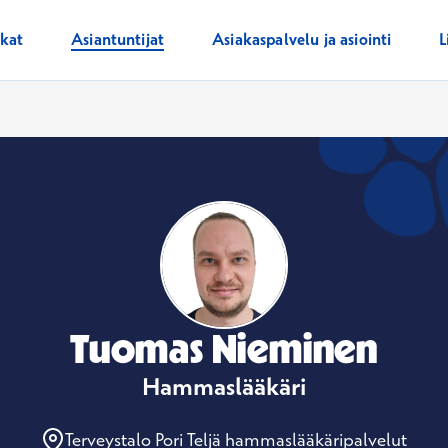
ikat
Asiantuntijat
Asiakaspalvelu ja asiointi
L
Tuomas Nieminen
Hammaslääkäri
Terveystalo Pori Teljä hammaslääkäripalvelut