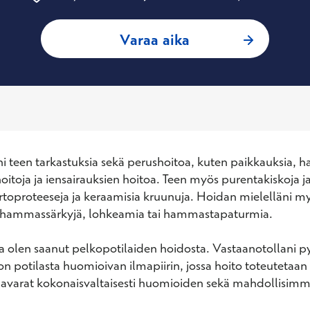
: Tuomas Niemine
Varaa aika
i teen tarkastuksia sekä perushoitoa, kuten paikkauksia, 
hoitoja ja iensairauksien hoitoa. Teen myös purentakiskoja ja
irtoproteeseja ja keraamisia kruunuja. Hoidan mielelläni my
n hammassärkyjä, lohkeamia tai hammastapaturmia.

sta olen saanut pelkopotilaiden hoidosta. Vastaanotollani py
 potilasta huomioivan ilmapiirin, jossa hoito toteutetaan 
mavarat kokonaisvaltaisesti huomioiden sekä mahdollisimm