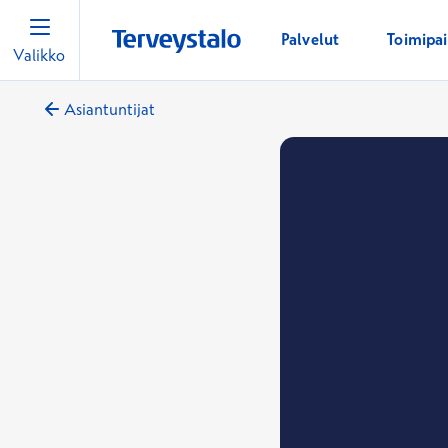
Palvelut
Toimipa
Valikko
Asiantuntijat