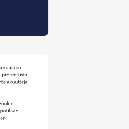
n, Hammaslääkäri
hampaiden 
 proteettista 
ös akuutteja 
rinkin 
potilaan 
an 