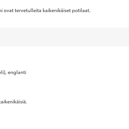
 ovat tervetulleita kaikenikäiset potilaat.
li), englanti
aikenikäisiä.