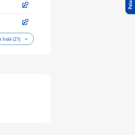
Palaute
 lisää (21)