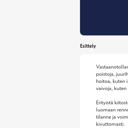
Esittely
Vastaanotollan
poistoja, juuri
hoitoa, kuten 
vaivoja, kute
Erityistä kiito
luomaan rennon
tilanne ja voi
kivuttomasti. 
