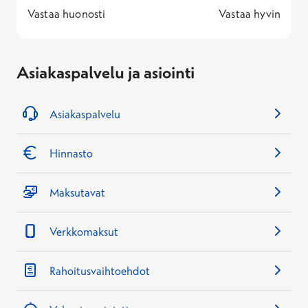
1 -
—
5 -
Vastaa huonosti
Vastaa hyvin
Asiakaspalvelu ja asiointi
Asiakaspalvelu
Hinnasto
Maksutavat
Verkkomaksut
Rahoitusvaihtoehdot