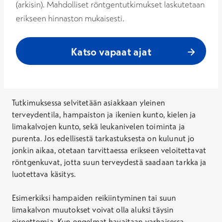
(arkisin). Mahdolliset röntgentutkimukset laskutetaan
erikseen hinnaston mukaisesti.
Katso vapaat ajat
Tutkimuksessa selvitetään asiakkaan yleinen
terveydentila, hampaiston ja ikenien kunto, kielen ja
limakalvojen kunto, sekä leukanivelen toiminta ja
purenta. Jos edellisestä tarkastuksesta on kulunut jo
jonkin aikaa, otetaan tarvittaessa erikseen veloitettavat
röntgenkuvat, jotta suun terveydestä saadaan tarkka ja
luotettava käsitys.
Esimerkiksi hampaiden reikiintyminen tai suun
limakalvon muutokset voivat olla aluksi täysin
oireettomia. Kun ongelmat havaitaan varhaisessa