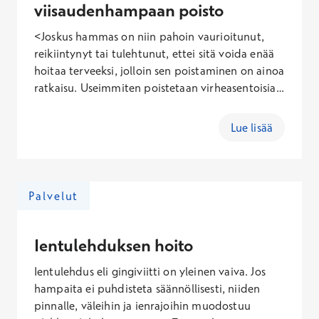
viisaudenhampaan poisto
<Joskus hammas on niin pahoin vaurioitunut,
reikiintynyt tai tulehtunut, ettei sitä voida enää
hoitaa terveeksi, jolloin sen poistaminen on ainoa
ratkaisu. Useimmiten poistetaan virheasentoisia
tai kipeytyneitä viisaudenhampaita. Osaavan
hammaslääkärin tekemänä hampaan poisto on
Lue lisää
nopea ja kivuton toimenpide. Hampaan
poiston kokonaishinta 147–388€ (arkisin),
166€-339€ (lauantaisin), 195€-414€
(sunnuntaisin). Hinta määräytyy poiston
Palvelut
vaativuuden mukaan. Leikkauksellisesta poistosta
saat hammaslääkäriltäsi erillisen kustannusarvion.
Ientulehduksen hoito
Ientulehdus eli gingiviitti on yleinen vaiva. Jos
hampaita ei puhdisteta säännöllisesti, niiden
pinnalle, väleihin ja ienrajoihin muodostuu