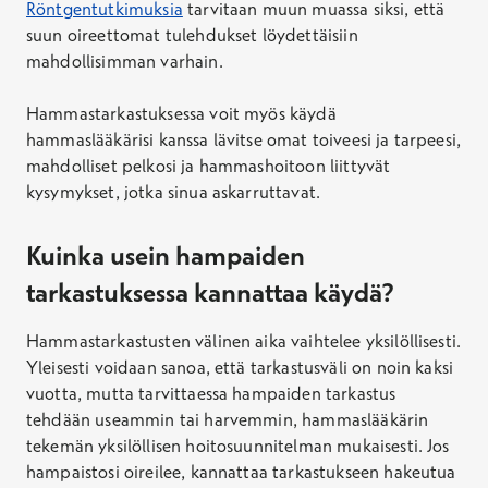
Röntgentutkimuksia
tarvitaan muun muassa siksi, että
suun oireettomat tulehdukset löydettäisiin
mahdollisimman varhain.
Hammastarkastuksessa voit myös käydä
hammaslääkärisi kanssa lävitse omat toiveesi ja tarpeesi,
mahdolliset pelkosi ja hammashoitoon liittyvät
kysymykset, jotka sinua askarruttavat.
Kuinka usein hampaiden
tarkastuksessa kannattaa käydä?
Hammastarkastusten välinen aika vaihtelee yksilöllisesti.
Yleisesti voidaan sanoa, että tarkastusväli on noin kaksi
vuotta, mutta tarvittaessa hampaiden tarkastus
tehdään useammin tai harvemmin, hammaslääkärin
tekemän yksilöllisen hoitosuunnitelman mukaisesti. Jos
hampaistosi oireilee, kannattaa tarkastukseen hakeutua