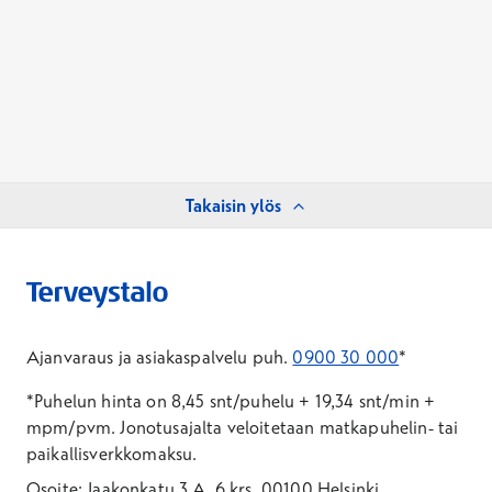
Takaisin ylös
Ajanvaraus ja asiakaspalvelu puh.
0900 30 000
*
*Puhelun hinta on 8,45 snt/puhelu + 19,34 snt/min +
mpm/pvm.
Jonotusajalta veloitetaan matkapuhelin- tai
paikallisverkkomaksu.
Osoite: Jaakonkatu 3 A, 6.krs, 00100 Helsinki