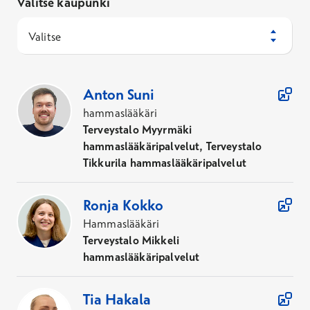
Valitse kaupunki
Valitse
240
Asiantuntijaa
Anton
Suni
hammaslääkäri
Terveystalo Myyrmäki
hammaslääkäripalvelut, Terveystalo
Tikkurila hammaslääkäripalvelut
Ronja
Kokko
Hammaslääkäri
Terveystalo Mikkeli
hammaslääkäripalvelut
Tia
Hakala