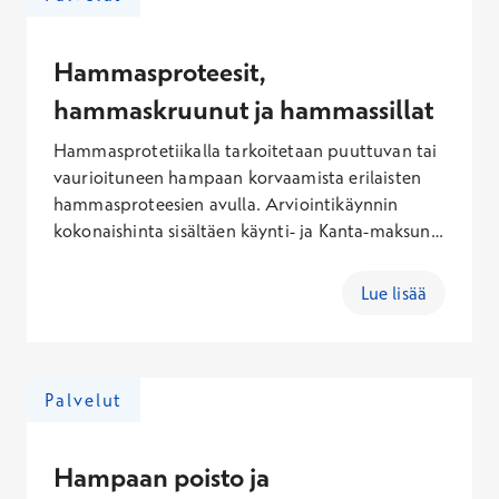
297,60€ (arkisin), 128,10–339,10 € (lauantaisin),
147,60–402,10 € (sunnuntaisin).
Hammasproteesit,
hammaskruunut ja hammassillat
Hammasprotetiikalla tarkoitetaan puuttuvan tai
vaurioituneen hampaan korvaamista erilaisten
hammasproteesien avulla. Arviointikäynnin
kokonaishinta sisältäen käynti- ja Kanta-maksun
on 115,10 – 377,60 € (arkisin), 127,60 – 432,10 €
(lauantaisin), 146,60 – 514,10 € (sunnuntaisin).
Lue lisää
Hoidon kokonaishinta riippuu yksilöllisistä
tarpeista.
Palvelut
Hampaan poisto ja