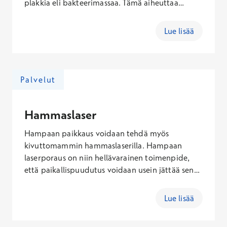
plakkia eli bakteerimassaa. Tämä aiheuttaa
ientulehdusta. Kun haluat omat hampaasi ja
ikenesi kuntoon, varaa aika hammaslääkärille.
Lue lisää
Arviointikäynnin hinta sisältäen käynti- ja Kanta-
maksun on 115,10 – 377,60 € (arkisin), 127,60 –
432,10 € (lauantaisin), 146,60 – 514,10 €
(sunnuntaisin).
Palvelut
Hammaslaser
Hampaan paikkaus voidaan tehdä myös
kivuttomammin hammaslaserilla. Hampaan
laserporaus on niin hellävarainen toimenpide,
että paikallispuudutus voidaan usein jättää sen
aikana kokonaan pois. Saat tarkemman
kustannusarvion hammaslääkäriltä
Lue lisää
arviointikäynnillä. Arviointikäynnin
kokonaishinta sisältäen käynti- ja Kanta-maksun