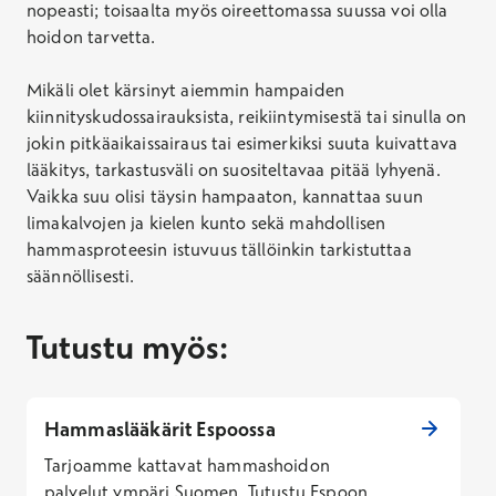
nopeasti; toisaalta myös oireettomassa suussa voi olla
hoidon tarvetta.
Mikäli olet kärsinyt aiemmin hampaiden
kiinnityskudossairauksista, reikiintymisestä tai sinulla on
jokin pitkäaikaissairaus tai esimerkiksi suuta kuivattava
lääkitys, tarkastusväli on suositeltavaa pitää lyhyenä.
Vaikka suu olisi täysin hampaaton, kannattaa suun
limakalvojen ja kielen kunto sekä mahdollisen
hammasproteesin istuvuus tällöinkin tarkistuttaa
säännöllisesti.
Tutustu myös:
Hammaslääkärit Espoossa
Tarjoamme kattavat hammashoidon
palvelut ympäri Suomen. Tutustu Espoon