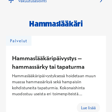
Vakuutusasiointi
Hammaslääkäri
Palvelut
Hammaslääkäripäivystys –
hammassärky tai tapaturma
Hammaslääkäripäivystyksessä hoidetaan muun
muassa hammassärkyä sekä hampaisiin
kohdistuneita tapaturmia. Kokonaishinta
muodostuu useista eri toimenpiteistä.
Hammastapaturman ensiapukäynti
päivystyksessä sisältäen käynti- ja Kanta-maksun
Lue lisää
on keskimäärin 162,10 – 345,60 € (arkisin), 181,60