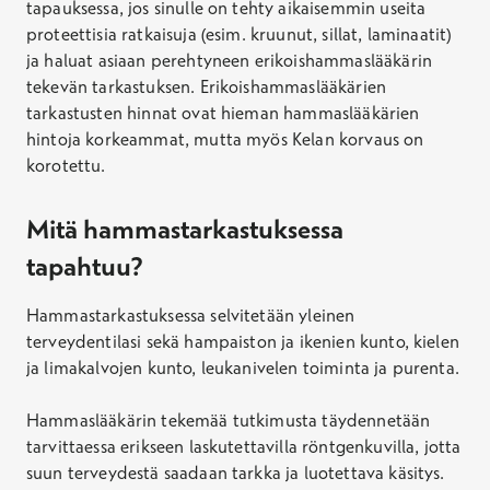
tapauksessa, jos sinulle on tehty aikaisemmin useita
proteettisia ratkaisuja (esim. kruunut, sillat, laminaatit)
ja haluat asiaan perehtyneen erikoishammaslääkärin
tekevän tarkastuksen. Erikoishammaslääkärien
tarkastusten hinnat ovat hieman hammaslääkärien
hintoja korkeammat, mutta myös Kelan korvaus on
korotettu.
Mitä hammastarkastuksessa
tapahtuu?
Hammastarkastuksessa selvitetään yleinen
terveydentilasi sekä hampaiston ja ikenien kunto, kielen
ja limakalvojen kunto, leukanivelen toiminta ja purenta.
Hammaslääkärin tekemää tutkimusta täydennetään
tarvittaessa erikseen laskutettavilla röntgenkuvilla, jotta
suun terveydestä saadaan tarkka ja luotettava käsitys.