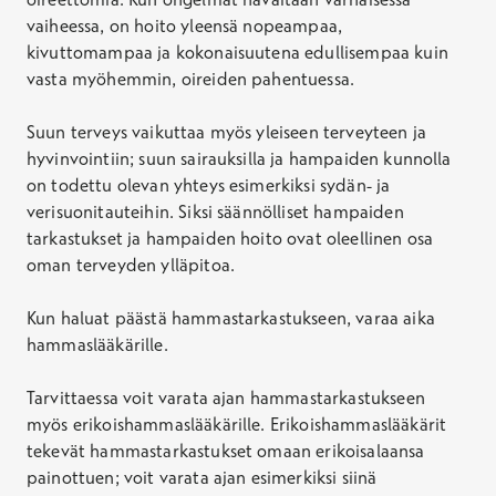
vaiheessa, on hoito yleensä nopeampaa,
kivuttomampaa ja kokonaisuutena edullisempaa kuin
vasta myöhemmin, oireiden pahentuessa.
Suun terveys vaikuttaa myös yleiseen terveyteen ja
hyvinvointiin; suun sairauksilla ja hampaiden kunnolla
on todettu olevan yhteys esimerkiksi sydän- ja
verisuonitauteihin. Siksi säännölliset hampaiden
tarkastukset ja hampaiden hoito ovat oleellinen osa
oman terveyden ylläpitoa.
Kun haluat päästä hammastarkastukseen, varaa aika
hammaslääkärille.
Tarvittaessa voit varata ajan hammastarkastukseen
myös erikoishammaslääkärille. Erikoishammaslääkärit
tekevät hammastarkastukset omaan erikoisalaansa
painottuen; voit varata ajan esimerkiksi siinä