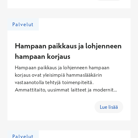
– 395,10 € (lauantaisin), 212,10 – 469,10 €
(sunnuntaisin).
Palvelut
Hampaan paikkaus ja lohjenneen
hampaan korjaus
Hampaan paikkaus ja lohjenneen hampaan
korjaus ovat yleisimpiä hammaslääkärin
vastaanotolla tehtyjä toimenpiteitä.
Ammattitaito, uusimmat laitteet ja modernit
paikka-aineet takaavat sinulle parhaan,
yksilöllisen lopputuloksen. Paikkaushoidon
Lue lisää
hintaan vaikuttavat käytetty paikkamateriaali,
puudutus ja röntgenkuvat. Hampaan
paikkauksen hinta yhdistelmämuovilla sisältäen
käynti- ja Kanta-maksun on keskimäärin 115,60–
Palvelut