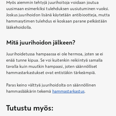
Myös aiemmin tehtyjä juurihoitoja voidaan joutua
uusimaan esimerkiksi tulehduksen uusiutuminen vuoksi.
Joskus juurihoidon lisänä käytetään antibiootteja, mutta
hammasytimen tulehdus ei koskaan parane pelkästään
lääkehoidolla.
Mitä juurihoidon jälkeen?
Juurihoidetussa hampaassa ei ole hermoa, joten se ei
enää tunne kipua. Se voi kuitenkin reikiintyä samalla
tavalla kuin muutkin hampaasi, joten säännölliset
hammastarkastukset ovat entistäkin tärkeämpiä.
Paras keino välttyä juurihoidolta on säännöllinen
hammaslääkärin tekemä
hammastarkastus
.
Tutustu myös: