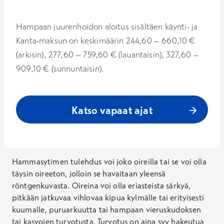
Hampaan juurenhoidon aloitus sisältäen käynti- ja
Kanta-maksun on keskimäärin 244,60 – 660,10 €
(arkisin), 277,60 – 759,60 € (lauantaisin), 327,60 –
909,10 € (sunnuntaisin).
Katso vapaat ajat
Hammasytimen tulehdus voi joko oireilla tai se voi olla
täysin oireeton, jolloin se havaitaan yleensä
röntgenkuvasta. Oireina voi olla eriasteista särkyä,
pitkään jatkuvaa vihlovaa kipua kylmälle tai erityisesti
kuumalle, puruarkuutta tai hampaan vieruskudoksen
tai kasvojen turvotusta. Turvotus on aina syy hakeutua