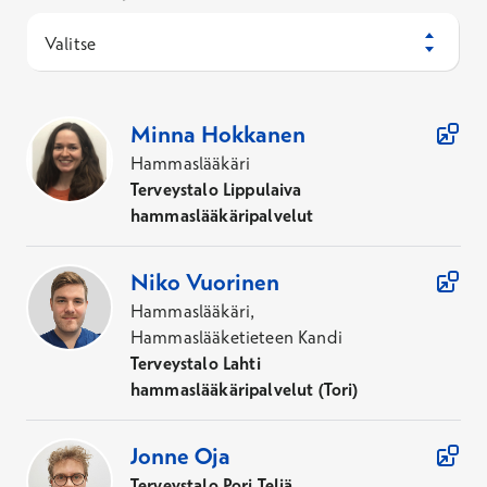
Valitse
209
Asiantuntijaa
Minna
Hokkanen
Hammaslääkäri
Terveystalo Lippulaiva
hammaslääkäripalvelut
Niko
Vuorinen
Hammaslääkäri,
Hammaslääketieteen Kandi
Terveystalo Lahti
hammaslääkäripalvelut (Tori)
Jonne
Oja
Terveystalo Pori Teljä