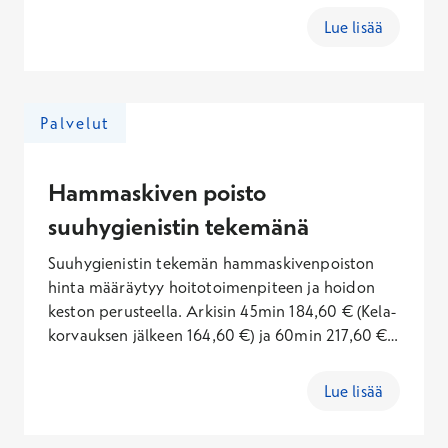
esimerkiksi purentakiskolla.
Lue lisää
Palvelut
Hammaskiven poisto
suuhygienistin tekemänä
Suuhygienistin tekemän hammaskivenpoiston
hinta määräytyy hoitotoimenpiteen ja hoidon
keston perusteella. Arkisin 45min 184,60 € (Kela-
korvauksen jälkeen 164,60 €) ja 60min 217,60 €
(Kela-korvauksen jälkeen 187,60 €) Lauantaisin
45min 209,60 € (Kela-korvauksen jälkeen 189,60
Lue lisää
€) ja 60min 248,10 € (Kela-korvauksen jälkeen
218,10 €). Mahdollinen puudutus lisätään hintaan