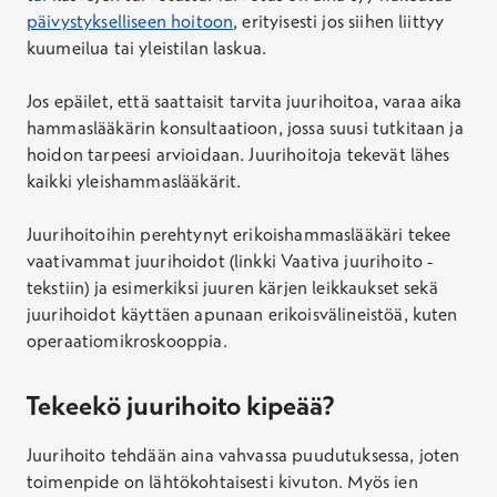
päivystykselliseen hoitoon
, erityisesti jos siihen liittyy
kuumeilua tai yleistilan laskua.
Jos epäilet, että saattaisit tarvita juurihoitoa, varaa aika
hammaslääkärin konsultaatioon, jossa suusi tutkitaan ja
hoidon tarpeesi arvioidaan. Juurihoitoja tekevät lähes
kaikki yleishammaslääkärit.
Juurihoitoihin perehtynyt erikoishammaslääkäri tekee
vaativammat juurihoidot (linkki Vaativa juurihoito -
tekstiin) ja esimerkiksi juuren kärjen leikkaukset sekä
juurihoidot käyttäen apunaan erikoisvälineistöä, kuten
operaatiomikroskooppia.
Tekeekö juurihoito kipeää?
Juurihoito tehdään aina vahvassa puudutuksessa, joten
toimenpide on lähtökohtaisesti kivuton. Myös ien