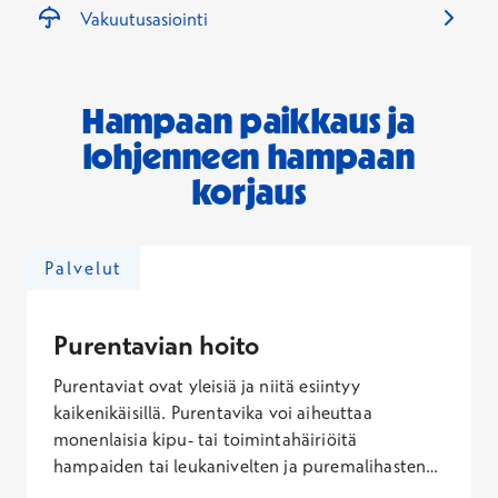
Vakuutusasiointi
Hampaan paikkaus ja
lohjenneen hampaan
korjaus
Palvelut
Purentavian hoito
Purentaviat ovat yleisiä ja niitä esiintyy
kaikenikäisillä. Purentavika voi aiheuttaa
monenlaisia kipu- tai toimintahäiriöitä
hampaiden tai leukanivelten ja puremalihasten
alueella. Purentavikoja voidaan korjata