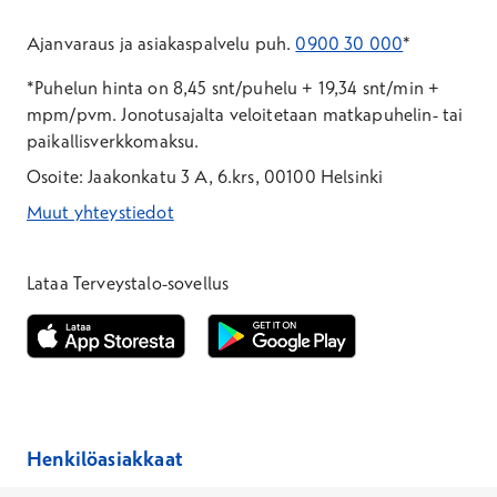
Ajanvaraus ja asiakaspalvelu puh.
0900 30 000
*
*Puhelun hinta on 8,45 snt/puhelu + 19,34 snt/min +
mpm/pvm.
Jonotusajalta veloitetaan matkapuhelin- tai
paikallisverkkomaksu.
Osoite: Jaakonkatu 3 A, 6.krs, 00100 Helsinki
Muut yhteystiedot
*Puhelun hinta on 8,35 snt/puhelu + 19,33 snt/min + mpm/pvm
*Puhelun hinta on matkapuhelinliittymästä 8,35 snt/puhelu + 
Lataa Terveystalo-sovellus
Avautuu uuteen ikkunaan
Avautuu uuteen ikkunaan
Henkilöasiakkaat