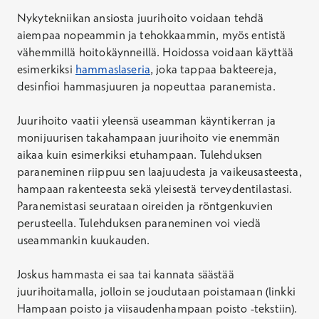
Nykytekniikan ansiosta juurihoito voidaan tehdä
aiempaa nopeammin ja tehokkaammin, myös entistä
vähemmillä hoitokäynneillä. Hoidossa voidaan käyttää
esimerkiksi
hammaslaseria
, joka tappaa bakteereja,
desinfioi hammasjuuren ja nopeuttaa paranemista.
Juurihoito vaatii yleensä useamman käyntikerran ja
monijuurisen takahampaan juurihoito vie enemmän
aikaa kuin esimerkiksi etuhampaan. Tulehduksen
paraneminen riippuu sen laajuudesta ja vaikeusasteesta,
hampaan rakenteesta sekä yleisestä terveydentilastasi.
Paranemistasi seurataan oireiden ja röntgenkuvien
perusteella. Tulehduksen paraneminen voi viedä
useammankin kuukauden.
Joskus hammasta ei saa tai kannata säästää
juurihoitamalla, jolloin se joudutaan poistamaan (linkki
Hampaan poisto ja viisaudenhampaan poisto -tekstiin).