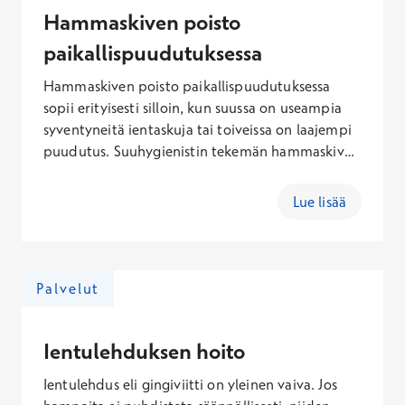
Puudutus lisätään hintaan 27,00€ (lauantaisin
Hammaskiven poisto
31,00€).
paikallispuudutuksessa
Hammaskiven poisto paikallispuudutuksessa
sopii erityisesti silloin, kun suussa on useampia
syventyneitä ientaskuja tai toiveissa on laajempi
puudutus. Suuhygienistin tekemän hammaskiven
poiston hinta paikallispuudutuksessa määräytyy
hoitotoimenpiteen, hoidon keston ja
Lue lisää
puudutukseen laajuuden perusteella. Arkisin
45min 184,60€ (Kela-korvauksen jälkeen
164,60€) ja 60min 217,60€ (Kela-korvauksen
jälkeen 187,60€). Lauantaisin 45min 209,60€
Palvelut
(Kela-korvauksen jälkeen 189,60€) ja 60min
248,10€ (Kela-korvauksen jälkeen 218,10€).
Puudutus lisätään hintaan 27,00€ (Lauantaisin
Ientulehduksen hoito
31,00€).
Ientulehdus eli gingiviitti on yleinen vaiva. Jos