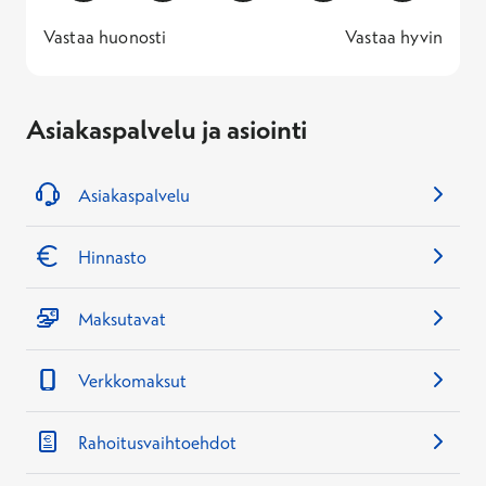
1 -
—
5 -
Vastaa huonosti
Vastaa hyvin
Asiakaspalvelu ja asiointi
Asiakaspalvelu
Hinnasto
Maksutavat
Verkkomaksut
Rahoitusvaihtoehdot