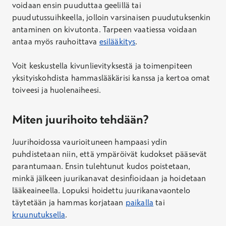
voidaan ensin puuduttaa geelillä tai
puudutussuihkeella, jolloin varsinaisen puudutuksenkin
antaminen on kivutonta. Tarpeen vaatiessa voidaan
antaa myös rauhoittava
esilääkitys
.
Voit keskustella kivunlievityksestä ja toimenpiteen
yksityiskohdista hammaslääkärisi kanssa ja kertoa omat
toiveesi ja huolenaiheesi.
Miten juurihoito tehdään?
Juurihoidossa vaurioituneen hampaasi ydin
puhdistetaan niin, että ympäröivät kudokset pääsevät
parantumaan. Ensin tulehtunut kudos poistetaan,
minkä jälkeen juurikanavat desinfioidaan ja hoidetaan
lääkeaineella. Lopuksi hoidettu juurikanavaontelo
täytetään ja hammas korjataan
paikalla
tai
kruunutuksella
.