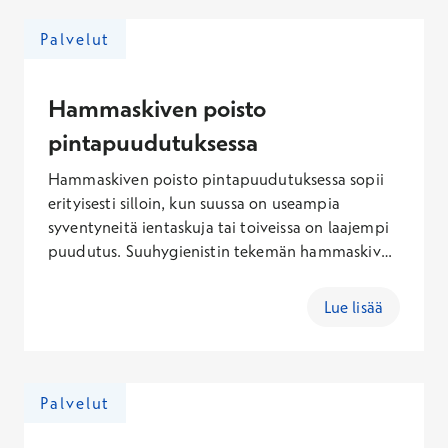
27,00 € (lauantaisin 31,00 €).
Palvelut
Hammaskiven poisto
pintapuudutuksessa
Hammaskiven poisto pintapuudutuksessa sopii
erityisesti silloin, kun suussa on useampia
syventyneitä ientaskuja tai toiveissa on laajempi
puudutus. Suuhygienistin tekemän hammaskiven
poiston hinta pintapuudutuksessa määräytyy
hoitotoimenpiteen, hoidon keston ja
Lue lisää
puudutukseen laajuuden perusteella. Arkisin
45min 184,60€ (Kela-korvauksen jälkeen
164,60€) ja 60min 217,60€ (Kela-korvauksen
jälkeen 187,60€). Lauantaisin 45min 209,60€
Palvelut
(Kela-korvauksen jälkeen 189,60€) ja 60min
248,10€ (Kela-korvauksen jälkeen 218,10€).