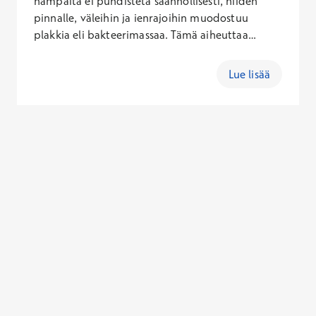
hampaita ei puhdisteta säännöllisesti, niiden
pinnalle, väleihin ja ienrajoihin muodostuu
plakkia eli bakteerimassaa. Tämä aiheuttaa
ientulehdusta. Kun haluat omat hampaasi ja
ikenesi kuntoon, varaa aika hammaslääkärille.
Lue lisää
Arviointikäynnin hinta sisältäen käynti- ja Kanta-
maksun on 115,10 – 377,60 € (arkisin), 127,60 –
432,10 € (lauantaisin), 146,60 – 514,10 €
(sunnuntaisin).