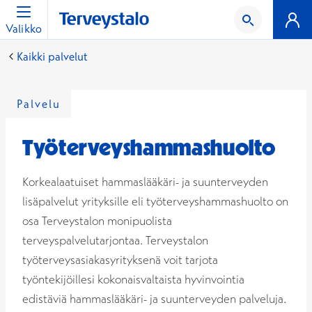
Valikko
Kaikki palvelut
Palvelu
Työterveyshammashuolto
Korkealaatuiset hammaslääkäri- ja suunterveyden
lisäpalvelut yrityksille eli työterveyshammashuolto on
osa Terveystalon monipuolista
terveyspalvelutarjontaa. Terveystalon
työterveysasiakasyrityksenä voit tarjota
työntekijöillesi kokonaisvaltaista hyvinvointia
edistäviä hammaslääkäri- ja suunterveyden palveluja.