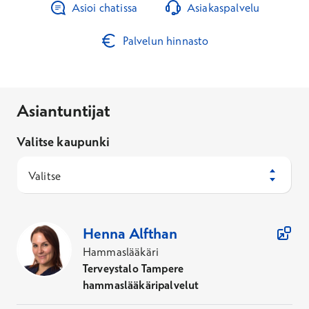
Asioi chatissa
Asiakaspalvelu
Palvelun hinnasto
Asiantuntijat
Valitse kaupunki
Valitse
191
Asiantuntijaa
Henna
Alfthan
Hammaslääkäri
Terveystalo Tampere
hammaslääkäripalvelut