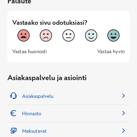
Palaute
Vastaako sivu odotuksiasi?
Vastaako sivu odotuksiasi?
1
2
3
4
5
Vastaa huonosti
Vastaa hyv
1 -
—
5 -
Vastaa huonosti
Vastaa hyvin
Asiakaspalvelu ja asiointi
Asiakaspalvelu
Hinnasto
Maksutavat