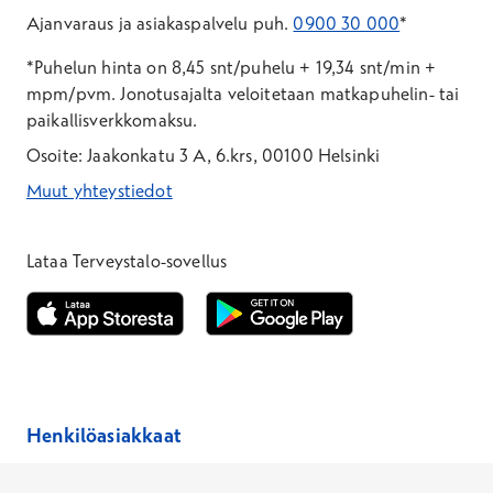
Ajanvaraus ja asiakaspalvelu puh.
0900 30 000
*
*Puhelun hinta on 8,45 snt/puhelu + 19,34 snt/min +
mpm/pvm.
Jonotusajalta veloitetaan matkapuhelin- tai
paikallisverkkomaksu.
Osoite: Jaakonkatu 3 A, 6.krs, 00100 Helsinki
Muut yhteystiedot
*Puhelun hinta on 8,35 snt/puhelu + 19,33 snt/min + mpm/pvm
*Puhelun hinta on matkapuhelinliittymästä 8,35 snt/puhelu + 
Lataa Terveystalo-sovellus
Avautuu uuteen ikkunaan
Avautuu uuteen ikkunaan
Henkilöasiakkaat
Hinnasto