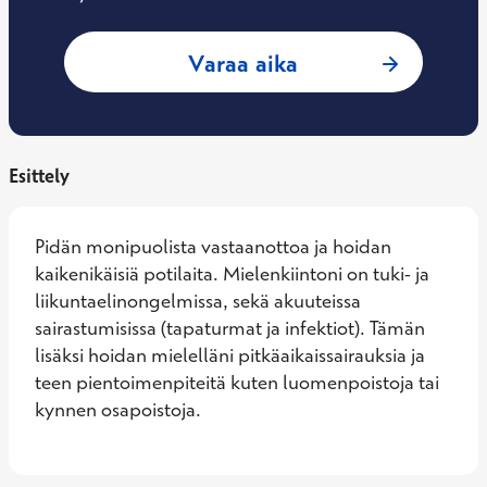
: Antton Nuorala, 
Varaa aika
Esittely
Pidän monipuolista vastaanottoa ja hoidan 
kaikenikäisiä potilaita. Mielenkiintoni on tuki- ja 
liikuntaelinongelmissa, sekä akuuteissa 
sairastumisissa (tapaturmat ja infektiot). Tämän 
lisäksi hoidan mielelläni pitkäaikaissairauksia ja 
teen pientoimenpiteitä kuten luomenpoistoja tai 
kynnen osapoistoja.