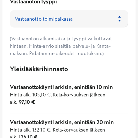
Vastaanoton tyyppi
(Vastaanoton alkamisaika ja tyyppi vaikuttavat
hintaan. Hinta-arvio sisältää palvelu- ja Kanta-
maksun. Pidätämme oikeudet muutoksiin.)
Yleislääkärihinnasto
Vastaanottokäynti arkisin, enintään 10 min
Hinta
alk.
105,10
€
,
Kela-korvauksen jälkeen
alk.
97,10
€
Vastaanottokäynti arkisin, enintään 20 min
Hinta
alk.
132,10
€
,
Kela-korvauksen jälkeen
alk.
124,10
€