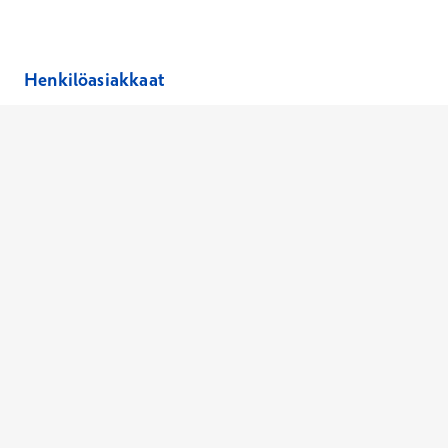
Avautuu uuteen ikkunaan
Avautuu uuteen ikkunaan
Henkilöasiakkaat
Hinnasto
Ajanvaraus
Toimipaikat
Asiantuntijat
Anna palautetta
Ajan peruutus