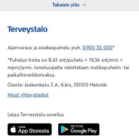
Takaisin ylös
Ajanvaraus ja asiakaspalvelu puh.
0900 30 000
*
*Puhelun hinta on 8,45 snt/puhelu + 19,34 snt/min +
mpm/pvm.
Jonotusajalta veloitetaan matkapuhelin- tai
paikallisverkkomaksu.
Osoite: Jaakonkatu 3 A, 6.krs, 00100 Helsinki
Muut yhteystiedot
*Puhelun hinta on 8,35 snt/puhelu + 19,33 snt/min + mpm/pvm
*Puhelun hinta on matkapuhelinliittymästä 8,35 snt/puhelu + 
Lataa Terveystalo-sovellus