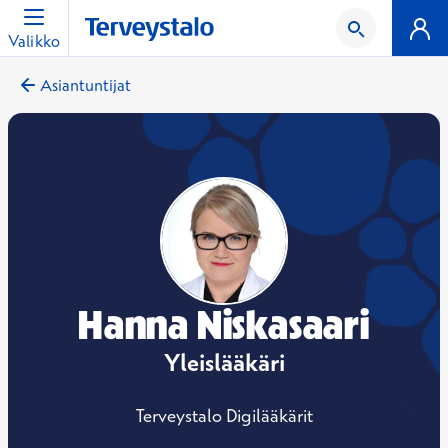
Valikko
Asiantuntijat
Hanna Niskasaari
Yleislääkäri
Terveystalo Digilääkärit