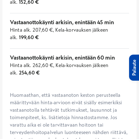
alk.
152,60
€
Vastaanottokäynti arkisin, enintään 45 min
Hinta
alk.
207,60
€
,
Kela-korvauksen jälkeen
alk.
199,60
€
Vastaanottokäynti arkisin, enintään 60 min
Palaute
Hinta
alk.
262,60
€
,
Kela-korvauksen jälkeen
alk.
254,60
€
Huomaathan, että vastaanoton keston perusteella 
määrittyvään hinta-arvioon eivät sisälly esimerkiksi 
vastaanotolla tehtävät tutkimukset, lausunnot ja 
toimenpiteet, ks. lisätietoja hinnastostamme. Jos 
varattu aika ei ole tarvittavaan hoitoon tai 
terveydenhoitopalvelun luonteeseen nähden riittävä, 