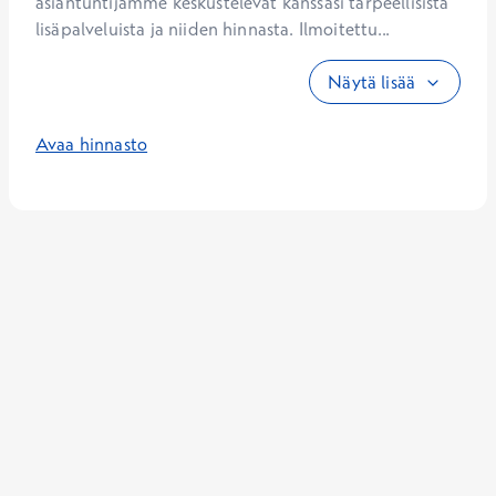
asiantuntijamme keskustelevat kanssasi tarpeellisista 
lisäpalveluista ja niiden hinnasta. Ilmoitettu...
Näytä lisää
Avaa hinnasto