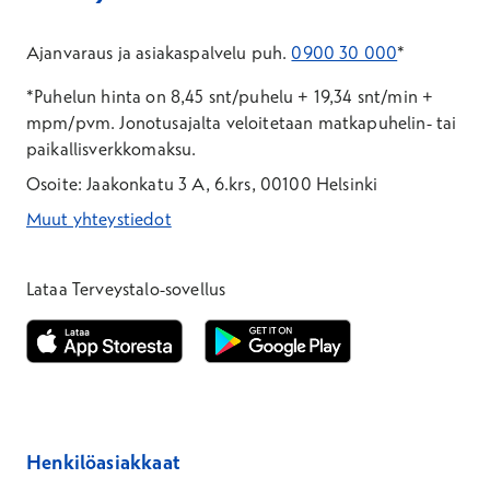
Ajanvaraus ja asiakaspalvelu puh.
0900 30 000
*
*Puhelun hinta on 8,45 snt/puhelu + 19,34 snt/min +
mpm/pvm.
Jonotusajalta veloitetaan matkapuhelin- tai
paikallisverkkomaksu.
Osoite: Jaakonkatu 3 A, 6.krs, 00100 Helsinki
Muut yhteystiedot
*Puhelun hinta on 8,35 snt/puhelu + 19,33 snt/min + mpm/pvm
*Puhelun hinta on matkapuhelinliittymästä 8,35 snt/puhelu + 
Lataa Terveystalo-sovellus
Avautuu uuteen ikkunaan
Avautuu uuteen ikkunaan
Henkilöasiakkaat