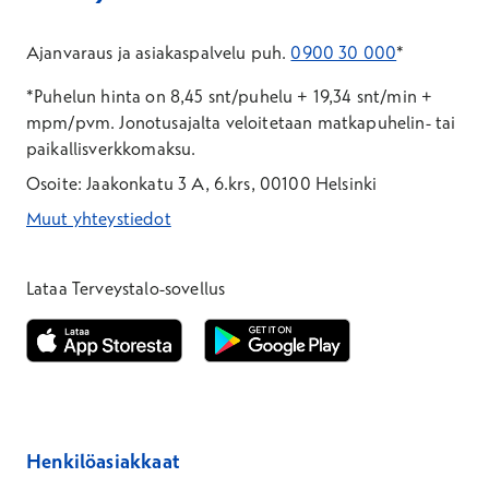
Ajanvaraus ja asiakaspalvelu puh.
0900 30 000
*
*Puhelun hinta on 8,45 snt/puhelu + 19,34 snt/min +
mpm/pvm.
Jonotusajalta veloitetaan matkapuhelin- tai
paikallisverkkomaksu.
Osoite: Jaakonkatu 3 A, 6.krs, 00100 Helsinki
Muut yhteystiedot
*Puhelun hinta on 8,35 snt/puhelu + 19,33 snt/min + mpm/pvm
*Puhelun hinta on matkapuhelinliittymästä 8,35 snt/puhelu + 
Lataa Terveystalo-sovellus
Avautuu uuteen ikkunaan
Avautuu uuteen ikkunaan
Henkilöasiakkaat