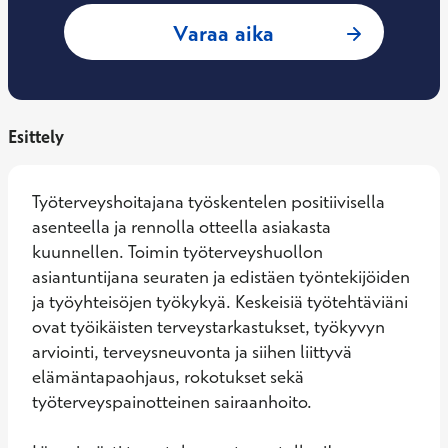
: Johanna Niemine
Varaa aika
Esittely
Työterveyshoitajana työskentelen positiivisella 
asenteella ja rennolla otteella asiakasta 
kuunnellen. Toimin työterveyshuollon 
asiantuntijana seuraten ja edistäen työntekijöiden 
ja työyhteisöjen työkykyä. Keskeisiä työtehtäviäni 
ovat työikäisten terveystarkastukset, työkyvyn 
arviointi, terveysneuvonta ja siihen liittyvä 
elämäntapaohjaus, rokotukset sekä 
työterveyspainotteinen sairaanhoito.
