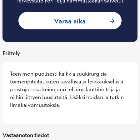
Terveystalo Pori Teljä hammaslääkäripalvelut
: Matti Niemi, Eri
Varaa aika
Esittely
Teen monipuolisesti kaikkia suukirurgisia 
toimenpiteitä, kuten tavallisia ja leikkauksellisia 
poistoja sekä keinojuuri- eli implanttihoitoja ja 
niihin liittyen luusiirteitä. Lisäksi hoidan ja tutkin 
limakalvomuutoksia.
Vastaanoton tiedot