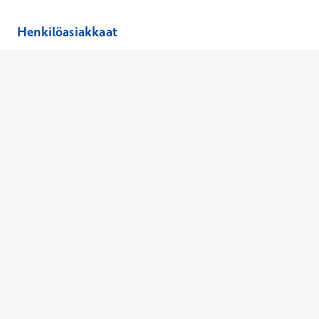
Henkilöasiakkaat
Hinnasto
Ajanvaraus
Toimipaikat
Asiantuntijat
Anna palautetta
Ajan peruutus
Kaikki palvelut