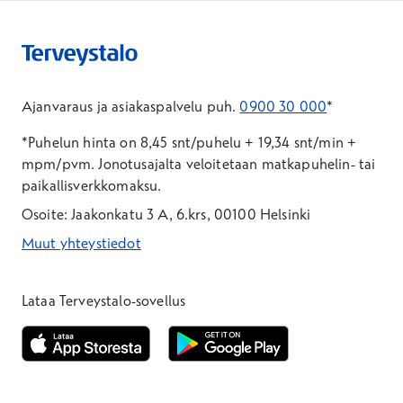
Ajanvaraus ja asiakaspalvelu puh.
0900 30 000
*
*Puhelun hinta on 8,45 snt/puhelu + 19,34 snt/min +
mpm/pvm.
Jonotusajalta veloitetaan matkapuhelin- tai
paikallisverkkomaksu.
Osoite: Jaakonkatu 3 A, 6.krs, 00100 Helsinki
Muut yhteystiedot
*Puhelun hinta on 8,35 snt/puhelu + 19,33 snt/min + mpm/pvm
*Puhelun hinta on matkapuhelinliittymästä 8,35 snt/puhelu + 
Lataa Terveystalo-sovellus
Avautuu uuteen ikkunaan
Avautuu uuteen ikkunaan