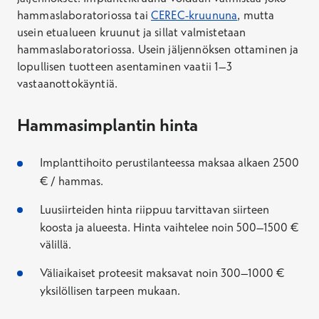
hammaslaboratoriossa tai
CEREC-kruununa
, mutta
usein etualueen kruunut ja sillat valmistetaan
hammaslaboratoriossa. Usein jäljennöksen ottaminen ja
lopullisen tuotteen asentaminen vaatii 1–3
vastaanottokäyntiä.
Hammasimplantin hinta
Implanttihoito perustilanteessa maksaa alkaen 2500
€ / hammas.
Luusiirteiden hinta riippuu tarvittavan siirteen
koosta ja alueesta. Hinta vaihtelee noin 500–1500 €
välillä.
Väliaikaiset proteesit maksavat noin 300–1000 €
yksilöllisen tarpeen mukaan.