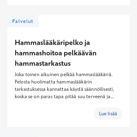
tekemänä valkaisu on turvallinen ja sopii lähes
kaikille yli 18-vuotiaille.
Palvelut
Hammaslääkäripelko ja
hammashoitoa pelkäävän
hammastarkastus
Joka toinen aikuinen pelkää hammaslääkäriä.
Pelosta huolimatta hammaslääkärin
tarkastuksessa kannattaa käydä säännöllisesti,
koska se on paras tapa pitää suu terveenä ja
huolehtia siitä, etteivät suun ja hampaiden
ongelmat kasaudu. Meille on tärkeää, että voit
Lue lisää
tulla hammaslääkärille pelostasi huolimatta ja
tuntea olosi mahdollisimman hyväksi. Voit valita
hammaslääkärin, joka on perehtynyt