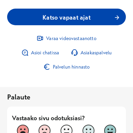
Katso vapaat ajat
Varaa videovastaanotto
Asioi chatissa
Asiakaspalvelu
Palvelun hinnasto
Palaute
Vastaako sivu odotuksiasi?
Vastaako sivu odotuksiasi?
1
2
3
4
5