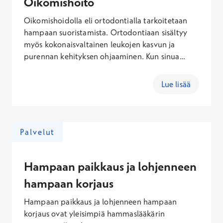
Oikomishoito
Oikomishoidolla eli ortodontialla tarkoitetaan
hampaan suoristamista. Ortodontiaan sisältyy
myös kokonaisvaltainen leukojen kasvun ja
purennan kehityksen ohjaaminen. Kun sinua
kiinnostaa oikomishoito ja sen mahdollisuudet,
varaa aika oikomishoidon erikoishammaslääkärin
Lue lisää
konsultaatioon. Vastaanotolla sinulle tehdään
perusteellinen suun ja hampaiden tarkastus, jossa
hampaiston ongelmat selvitetään.
Arviointikäynnin kokonaishinta
Palvelut
erikoishammaslääkärin tekemänä sisältäen
käynti- ja Kanta-maksun on 139,10 – 377,60 €
(arkisin), 155,60 – 432,10 € (lauantaisin), 180,10 –
Hampaan paikkaus ja lohjenneen
514,10 € (sunnuntaisin). Mahdolliset
hampaan korjaus
röntgentutkimukset laskutetaan erikseen
hinnaston mukaisesti.
Hampaan paikkaus ja lohjenneen hampaan
korjaus ovat yleisimpiä hammaslääkärin