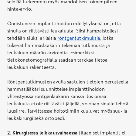
selviää tarkemmin myös mahdollisen toimenpiteen
hinta-arvio.
Onnistuneen implanttihoidon edellytyksenä on, että
sinulla on riittävästi leukaluuta. Siksi hampaistollesi
tehdään aluksi erilaisia
röntgentutkimuksia
, jotka
tukevat hammaslääkärin tekemää tutkimusta ja
leukaluun määrän arviointia. Esimerkiksi
tietokonetomografialla saadaan tarkkaa tietoa
leukaluun rakenteesta.
Röntgentutkimusten avulla saatujen tietojen perusteella
hammaslääkäri suunnittelee implanttihoidon
yhteistyössä röntgenlääkärin kanssa. Jos omaa
leukaluuta ei ole riittävästi jäljellä, voidaan sinulle tehdä
luusiirre. Tarvittaessa hoitotiimiin kuuluvat myös suu- ja
leukakirurgi sekä ortopedi.
2. Kirurgisessa leikkausvaiheessa
titaaniset implantit eli