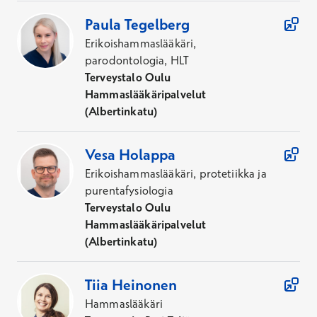
Paula
Tegelberg
Erikoishammaslääkäri,
parodontologia, HLT
Terveystalo Oulu
Hammaslääkäripalvelut
(Albertinkatu)
Vesa
Holappa
Erikoishammaslääkäri, protetiikka ja
purentafysiologia
Terveystalo Oulu
Hammaslääkäripalvelut
(Albertinkatu)
Tiia
Heinonen
Hammaslääkäri