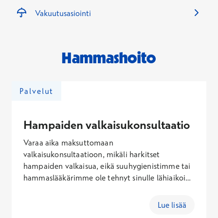
Vakuutusasiointi
Hammashoito
Palvelut
Hampaiden valkaisukonsultaatio
Varaa aika maksuttomaan
valkaisukonsultaatioon, mikäli harkitset
hampaiden valkaisua, eikä suuhygienistimme tai
hammaslääkärimme ole tehnyt sinulle lähiaikoina
valkaisuarviointia muun asioinnin yhteydessä.
Hampaiden valkaisu voidaan tehdä joko
Lue lisää
vastaanotolla tai kotona. Suuhygienistin