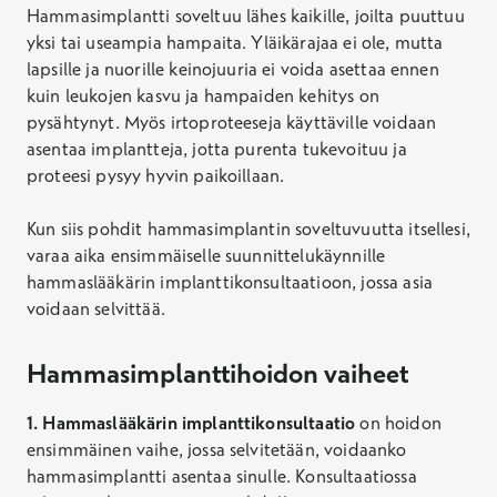
Hammasimplantti soveltuu lähes kaikille, joilta puuttuu
yksi tai useampia hampaita. Yläikärajaa ei ole, mutta
lapsille ja nuorille keinojuuria ei voida asettaa ennen
kuin leukojen kasvu ja hampaiden kehitys on
pysähtynyt. Myös irtoproteeseja käyttäville voidaan
asentaa implantteja, jotta purenta tukevoituu ja
proteesi pysyy hyvin paikoillaan.
Kun siis pohdit hammasimplantin soveltuvuutta itsellesi,
varaa aika ensimmäiselle suunnittelukäynnille
hammaslääkärin implanttikonsultaatioon, jossa asia
voidaan selvittää.
Hammasimplanttihoidon vaiheet
1. Hammaslääkärin implanttikonsultaatio
on hoidon
ensimmäinen vaihe, jossa selvitetään, voidaanko
hammasimplantti asentaa sinulle. Konsultaatiossa