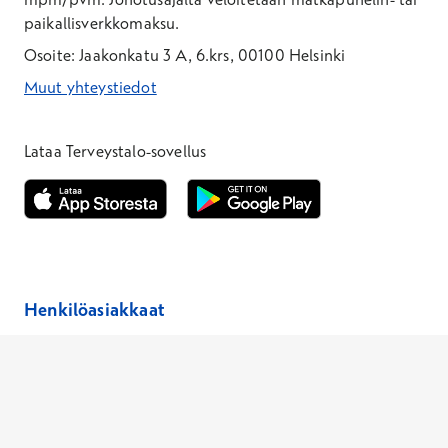
paikallisverkkomaksu.
Osoite: Jaakonkatu 3 A, 6.krs, 00100 Helsinki
Muut yhteystiedot
*Puhelun hinta on 8,35 snt/puhelu + 19,33 snt/min + mpm/pvm
*Puhelun hinta on matkapuhelinliittymästä 8,35 snt/puhelu + 
Lataa Terveystalo-sovellus
Avautuu uuteen ikkunaan
Avautuu uuteen ikkunaan
Henkilöasiakkaat
Hinnasto
Ajanvaraus