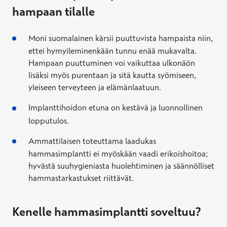
hampaan tilalle
Moni suomalainen kärsii puuttuvista hampaista niin,
ettei hymyileminenkään tunnu enää mukavalta.
Hampaan puuttuminen voi vaikuttaa ulkonäön
lisäksi myös purentaan ja sitä kautta syömiseen,
yleiseen terveyteen ja elämänlaatuun.
Implanttihoidon etuna on kestävä ja luonnollinen
lopputulos.
Ammattilaisen toteuttama laadukas
hammasimplantti ei myöskään vaadi erikoishoitoa;
hyvästä suuhygieniasta huolehtiminen ja säännölliset
hammastarkastukset riittävät.
Kenelle hammasimplantti soveltuu?