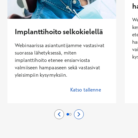
h
We
ke
Implanttihoito selkokielellä
et
ha
Webinaarissa asiantuntijamme vastasivat
va
suorassa lähetyksessä, miten
ky
implanttihoito etenee ensiarviosta
valmiiseen hampaaseen sekä vastasivat
yleisimpiin kysymyksiin.
Katso tallenne
Edellinen sivu
0/2
Seuraava sivu
2/2
Sivu 1/2
Sivu 2/2