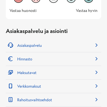
Vastaa huonosti
Vastaa hyv
1 -
—
5 -
Vastaa huonosti
Vastaa hyvin
Asiakaspalvelu ja asiointi
Asiakaspalvelu
Hinnasto
Maksutavat
Verkkomaksut
Rahoitusvaihtoehdot