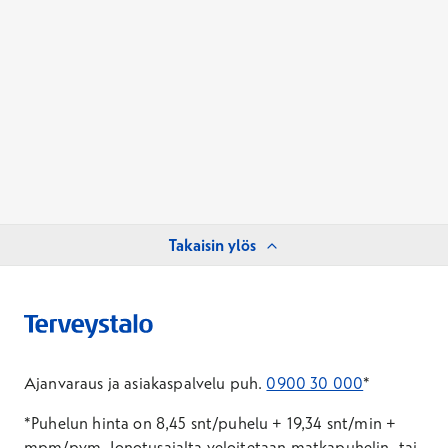
Takaisin ylös
Ajanvaraus ja asiakaspalvelu puh.
0900 30 000
*
*Puhelun hinta on 8,45 snt/puhelu + 19,34 snt/min +
mpm/pvm.
Jonotusajalta veloitetaan matkapuhelin- tai