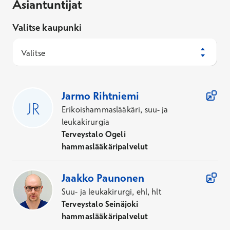
Asiantuntijat
Valitse kaupunki
Valitse
87
Asiantuntijaa
Jarmo
Rihtniemi
Erikoishammaslääkäri, suu- ja
leukakirurgia
Terveystalo Ogeli
hammaslääkäripalvelut
Jaakko
Paunonen
Suu- ja leukakirurgi, ehl, hlt
Terveystalo Seinäjoki
hammaslääkäripalvelut