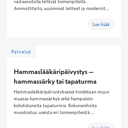
vastaanotolla tehtyjä toimenpiteitä.
Ammattitaito, uusimmat laitteet ja modernit
paikka-aineet takaavat sinulle parhaan,
yksilöllisen lopputuloksen. Paikkaushoidon
Lue lisää
hintaan vaikuttavat käytetty paikkamateriaali,
puudutus ja röntgenkuvat. Hampaan
paikkauksen hinta yhdistelmämuovilla sisältäen
käynti- ja Kanta-maksun on keskimäärin 115,60–
Palvelut
297,60€ (arkisin), 128,10–339,10 € (lauantaisin),
147,60–402,10 € (sunnuntaisin).
Hammaslääkäripäivystys –
hammassärky tai tapaturma
Hammaslääkäripäivystyksessä hoidetaan muun
muassa hammassärkyä sekä hampaisiin
kohdistuneita tapaturmia. Kokonaishinta
muodostuu useista eri toimenpiteistä.
Hammastapaturman ensiapukäynti
päivystyksessä sisältäen käynti- ja Kanta-maksun