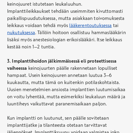
keinojuuret istutetaan leukaluuhun.
Implanttileikkaukset tehdään useimmiten kivuttomasti
paikallispuudutuksessa, mutta asiakkaan toivomuksesta
leikkaus voidaan tehdä myös
lääkerentoutuksessa
tai
nukutuksessa
. Tällöin hoitoon osallistuu hammaslääkärin
lisäksi myös anestesiologian erikoislääkäri. Itse leikkaus
kestää noin 1–2 tuntia.
3. Implanttihoidon jälkimmäisessä eli proteettisessa
vaiheessa
keinojuurten päälle rakennetaan lopulliset
hampaat. Usein keinojuuren annetaan luutua 3–6
kuukautta, mutta tämä on kuitenkin potilaskohtaista.
Uusien menetelmien ansiosta implanttien luutumisaikaa
on voitu lyhentää, mutta esimerkiksi leukaluun määrä ja
luuntiheys vaikuttavat paranemisaikaan paljon.
Kun implantti on luutunut, sen päälle sovitetaan
implanttijatke ja tilanteesta otetaan tarvittavat
jäljennökset. Implanttikruunu voidaan valmistaa joko