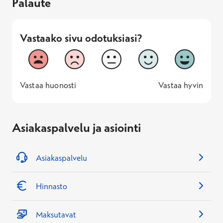
Palaute
Vastaako sivu odotuksiasi?
Vastaako sivu odotuksiasi?
1
2
3
4
5
Vastaa huonosti
Vastaa hyv
1 -
—
5 -
Vastaa huonosti
Vastaa hyvin
Asiakaspalvelu ja asiointi
Asiakaspalvelu
Hinnasto
Maksutavat