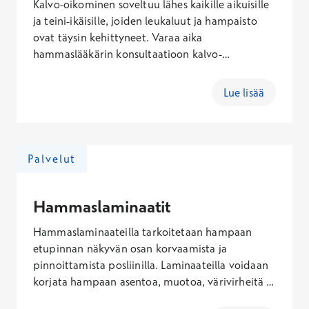
Kalvo-oikominen soveltuu lähes kaikille aikuisille
ja teini-ikäisille, joiden leukaluut ja hampaisto
ovat täysin kehittyneet. Varaa aika
hammaslääkärin konsultaatioon kalvo-
oikomishoidon suunnittelua varten.
Arviointikäynnin kokonaishinta on 85-245€
Lue lisää
(arkisin), 109-153€ (lauantaisin), 124-178€
(sunnuntaisin). Hoidon kokonaishinta riippuu
yksilöllisistä tarpeista.
Palvelut
Hammaslaminaatit
Hammaslaminaateilla tarkoitetaan hampaan
etupinnan näkyvän osan korvaamista ja
pinnoittamista posliinilla. Laminaateilla voidaan
korjata hampaan asentoa, muotoa, värivirheitä ja
lohkeamia. Saat tarkemman kustannusarvion