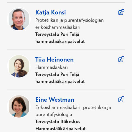
Katja
Konsi
Protetiikan ja purentafysiologian
erikoishammaslääkäri
Terveystalo Pori Teljä
hammaslääkäripalvelut
Tiia
Heinonen
Hammaslääkäri
Terveystalo Pori Teljä
hammaslääkäripalvelut
Eine
Westman
Erikoishammaslääkäri, protetiikka ja
purentafysiologia
Terveystalo Itäkeskus
Hammaslääkäripalvelut