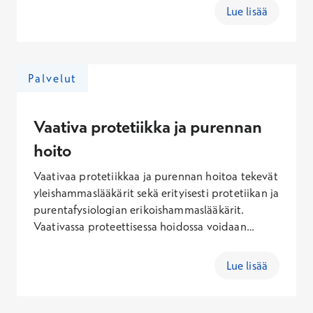
hammaslääkäriltä arviointikäynnillä.
Lue lisää
Arviointikäynnin kokonaishinta sisältäen käynti-
ja Kanta-maksun on 115,10 – 377,60 €
(arkisin),127,60 – 432,10 € (lauantaisin),146,60 –
514,10 €(sunnuntaisin). Hoidon kokonaishinta
Palvelut
riippuu yksilöllisistä tarpeista.
Vaativa protetiikka ja purennan
hoito
Vaativaa protetiikkaa ja purennan hoitoa tekevät
yleishammaslääkärit sekä erityisesti protetiikan ja
purentafysiologian erikoishammaslääkärit.
Vaativassa proteettisessa hoidossa voidaan
esimerkiksi korvata useampi hammas
proteettisella rakenteella. Vaativia purennan
Lue lisää
hoitoja ovat esimerkiksi purennan korottaminen
paikkojen ja kruunujen avulla sekä oikomishoitoa
vaativa purennan hoito yhteistyössä muiden