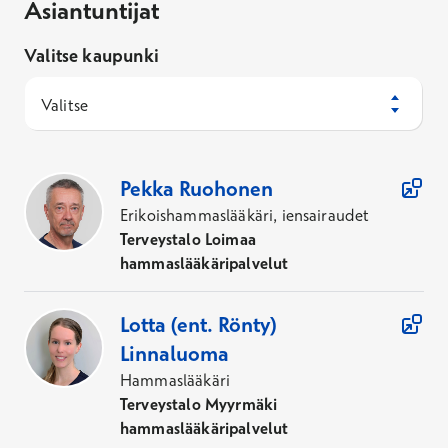
Asiantuntijat
Valitse kaupunki
Valitse
89
Asiantuntijaa
Pekka
Ruohonen
Erikoishammaslääkäri, iensairaudet
Terveystalo Loimaa
hammaslääkäripalvelut
Lotta (ent. Rönty)
Linnaluoma
Hammaslääkäri
Terveystalo Myyrmäki
hammaslääkäripalvelut