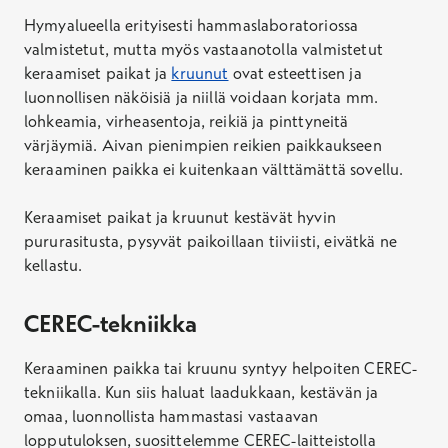
Hymyalueella erityisesti hammaslaboratoriossa
valmistetut, mutta myös vastaanotolla valmistetut
keraamiset paikat ja
kruunut
ovat esteettisen ja
luonnollisen näköisiä ja niillä voidaan korjata mm.
lohkeamia, virheasentoja, reikiä ja pinttyneitä
värjäymiä. Aivan pienimpien reikien paikkaukseen
keraaminen paikka ei kuitenkaan välttämättä sovellu.
Keraamiset paikat ja kruunut kestävät hyvin
pururasitusta, pysyvät paikoillaan tiiviisti, eivätkä ne
kellastu.
CEREC-tekniikka
Keraaminen paikka tai kruunu syntyy helpoiten CEREC-
tekniikalla. Kun siis haluat laadukkaan, kestävän ja
omaa, luonnollista hammastasi vastaavan
lopputuloksen, suosittelemme CEREC-laitteistolla