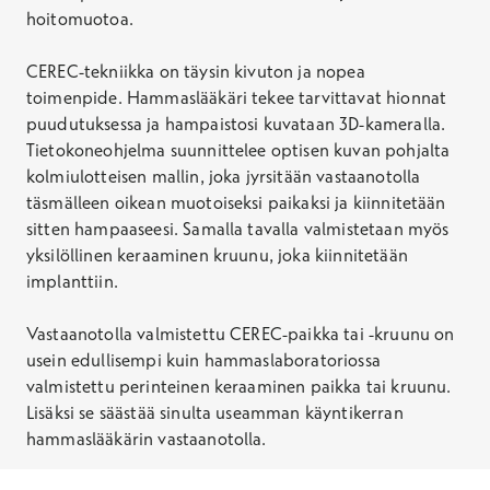
hoitomuotoa.
CEREC-tekniikka on täysin kivuton ja nopea
toimenpide. Hammaslääkäri tekee tarvittavat hionnat
puudutuksessa ja hampaistosi kuvataan 3D-kameralla.
Tietokoneohjelma suunnittelee optisen kuvan pohjalta
kolmiulotteisen mallin, joka jyrsitään vastaanotolla
täsmälleen oikean muotoiseksi paikaksi ja kiinnitetään
sitten hampaaseesi. Samalla tavalla valmistetaan myös
yksilöllinen keraaminen kruunu, joka kiinnitetään
implanttiin.
Vastaanotolla valmistettu CEREC-paikka tai -kruunu on
usein edullisempi kuin hammaslaboratoriossa
valmistettu perinteinen keraaminen paikka tai kruunu.
Lisäksi se säästää sinulta useamman käyntikerran
hammaslääkärin vastaanotolla.