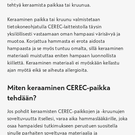
tehtyä keraamista paikkaa tai kruunua.
Keraaminen paikka tai kruunu valmistetaan
tietokoneohjatulla CEREC-laitteistolla täysin
yksilöllisesti vastaamaan oman hampaasi värisävyä ja
muotoa. Korjattua hammasta ei erota aidosta
hampaasta ja se myös tuntuu omalta, sillä keraaminen
materiaali muistuttaa eniten hampaan luonnollista
kiillettä. Keraaminen materiaali ei myöskään kellastu
ajan myötä eikä se aiheuta allergioita.
Miten keraaminen CEREC-paikka
tehdään?
Jos pohdit keraamisten CEREC-paikkojen ja -kruunujen
soveltuvuutta itsellesi, varaa aika hammaslääkärille, joka
osaa hampaidesi tutkimukseen perustuen suositella
sinulle parhaiten soveltuvaa materiaalia ja