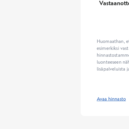
Vastaanott
Huomaathan, ett
esimerkiksi vast
hinnastostamme.
luonteeseen näh
lisäpalveluista j
Avaa hinnasto