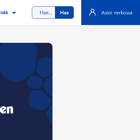
isää
Hae
Asioi verkossa
nen