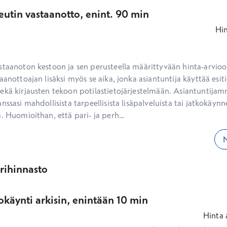
eutin vastaanotto, enint. 90 min
Hi
staanoton kestoon ja sen perusteella määrittyvään hinta-arvioon
aanottoajan lisäksi myös se aika, jonka asiantuntija käyttää esiti
ekä kirjausten tekoon potilastietojärjestelmään. Asiantuntijam
nssasi mahdollisista tarpeellisista lisäpalveluista tai jatkokäynne
. Huomioithan, että pari- ja perh...
N
ärihinnasto
käynti arkisin, enintään 10 min
Hinta