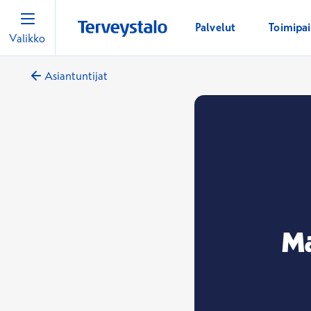
Palvelut
Toimipa
Valikko
Asiantuntijat
Ma