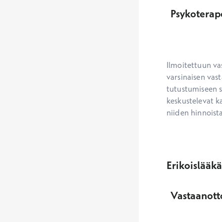
Psykoterap
Ilmoitettuun va
varsinaisen vast
tutustumiseen s
keskustelevat ka
niiden hinnoista
Erikoislääk
Vastaanotto