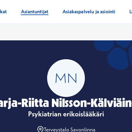
ikat
Asiantuntijat
Asiakaspalvelu ja asiointi
L
rja-Riitta Nilsson-Kälviäi
Psykiatrian erikoislääkäri
Terveystalo Savonlinna