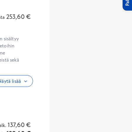
253,60
€
nta
 sisältyy 
etoihin 
me 
istä sekä 
äytä lisää
137,60
€
alk.