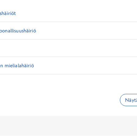
shäiriöt
onallisuushäiriö
n mielialahäiriö
Näytä