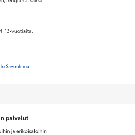
li), englanti, saksa
i 13-vuotiaita.
alo Savonlinna
an palvelut
ihin ja erikoisaloihin