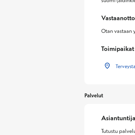
suomi (äidinkie
Vastaanotto
Otan vastaan yl
Toimipaikat
Terveyst
Palvelut
Asiantuntij
Tutustu palvelu