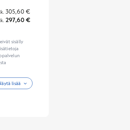
305,60
€
lk.
297,60
€
lk.
vät sisälly 
sätietoja 
opalvelun 
sta 
äytä lisää