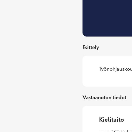
Esittely
Työnohjauskou
Vastaanoton tiedot
Kielitaito