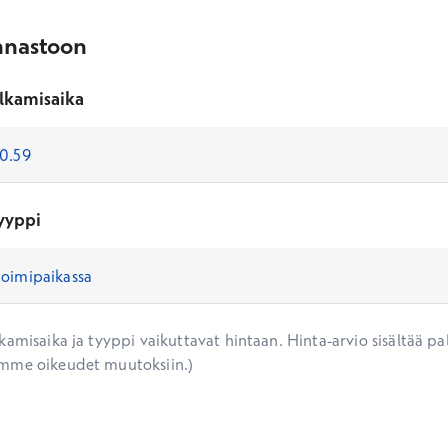
nnastoon
lkamisaika
yyppi
amisaika ja tyyppi vaikuttavat hintaan. Hinta-arvio sisältää pal
mme oikeudet muutoksiin.)