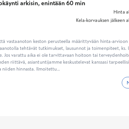
okäynti arkisin, enintään 60 min
Hinta
a
Kela-korvauksen jälkeen
a
ä vastaanoton keston perusteella määrittyvään hinta-arvioon ei
aanotolla tehtävät tutkimukset, lausunnot ja toimenpiteet, ks. li
 Jos varattu aika ei ole tarvittavaan hoitoon tai terveydenhoit
den riittävä, asiantuntijamme keskustelevat kanssasi tarpeellisi
a niiden hinnasta. Ilmoitettu...
N