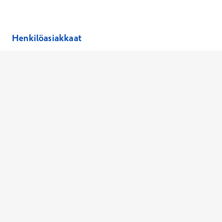
Henkilöasiakkaat
Hinnasto
Ajanvaraus
Toimipaikat
Asiantuntijat
Anna palautetta
Ajan peruutus