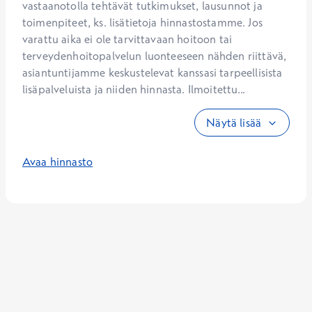
vastaanotolla tehtävät tutkimukset, lausunnot ja 
toimenpiteet, ks. lisätietoja hinnastostamme. Jos 
varattu aika ei ole tarvittavaan hoitoon tai 
terveydenhoitopalvelun luonteeseen nähden riittävä, 
asiantuntijamme keskustelevat kanssasi tarpeellisista 
lisäpalveluista ja niiden hinnasta. Ilmoitettu...
Näytä lisää
Avaa hinnasto