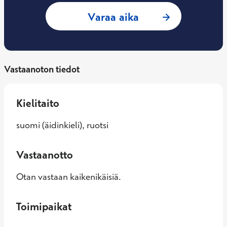
: Anne Nieminen, 
Varaa aika
Vastaanoton tiedot
Kielitaito
suomi (äidinkieli), ruotsi
Vastaanotto
Otan vastaan kaikenikäisiä.
Toimipaikat