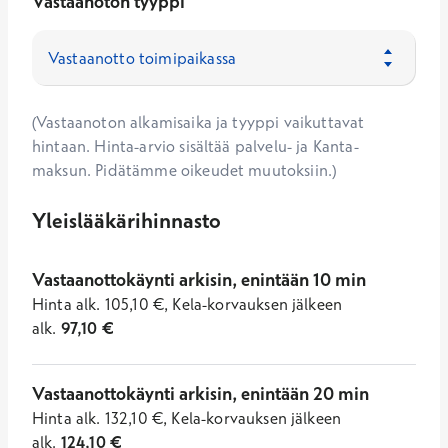
Vastaanoton tyyppi
(Vastaanoton alkamisaika ja tyyppi vaikuttavat
hintaan. Hinta-arvio sisältää palvelu- ja Kanta-
maksun. Pidätämme oikeudet muutoksiin.)
Yleislääkärihinnasto
Vastaanottokäynti arkisin, enintään 10 min
Hinta
alk.
105,10
€
,
Kela-korvauksen jälkeen
alk.
97,10
€
Vastaanottokäynti arkisin, enintään 20 min
Hinta
alk.
132,10
€
,
Kela-korvauksen jälkeen
alk.
124,10
€