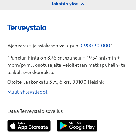
Takaisin ylös
Ajanvaraus ja asiakaspalvelu puh.
0900 30 000
*
*Puhelun hinta on 8,45 snt/puhelu + 19,34 snt/min +
mpm/pvm.
Jonotusajalta veloitetaan matkapuhelin- tai
paikallisverkkomaksu.
Osoite: Jaakonkatu 3 A, 6.krs, 00100 Helsinki
Muut yhteystiedot
*Puhelun hinta on 8,35 snt/puhelu + 19,33 snt/min + mpm/pvm
*Puhelun hinta on matkapuhelinliittymästä 8,35 snt/puhelu + 
Lataa Terveystalo-sovellus
Avautuu uuteen ikkunaan
Avautuu uuteen ikkunaan