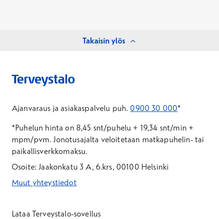
Takaisin ylös
Ajanvaraus ja asiakaspalvelu puh.
0900 30 000
*
*Puhelun hinta on 8,45 snt/puhelu + 19,34 snt/min +
mpm/pvm.
Jonotusajalta veloitetaan matkapuhelin- tai
paikallisverkkomaksu.
Osoite: Jaakonkatu 3 A, 6.krs, 00100 Helsinki
Muut yhteystiedot
*Puhelun hinta on 8,35 snt/puhelu + 19,33 snt/min + mpm/pvm
*Puhelun hinta on matkapuhelinliittymästä 8,35 snt/puhelu + 
Lataa Terveystalo-sovellus