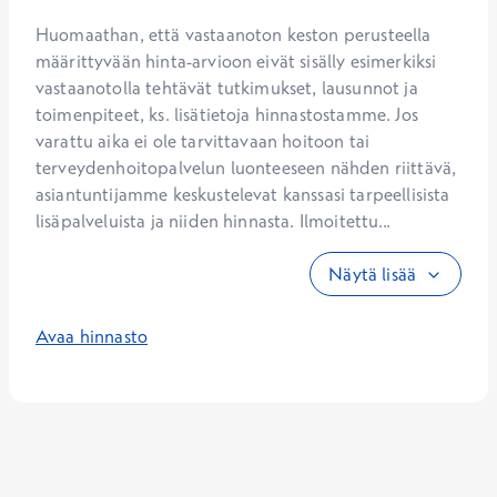
Huomaathan, että vastaanoton keston perusteella 
määrittyvään hinta-arvioon eivät sisälly esimerkiksi 
vastaanotolla tehtävät tutkimukset, lausunnot ja 
toimenpiteet, ks. lisätietoja hinnastostamme. Jos 
varattu aika ei ole tarvittavaan hoitoon tai 
terveydenhoitopalvelun luonteeseen nähden riittävä, 
asiantuntijamme keskustelevat kanssasi tarpeellisista 
lisäpalveluista ja niiden hinnasta. Ilmoitettu...
Näytä lisää
Avaa hinnasto