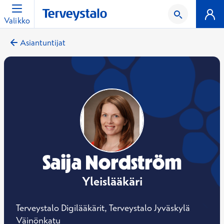
Valikko
Asiantuntijat
Saija Nordström
Yleislääkäri
Terveystalo Digilääkärit, Terveystalo Jyväskylä
Väinönkatu