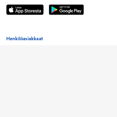
Avautuu uuteen ikkunaan
Avautuu uuteen ikkunaan
Henkilöasiakkaat
Hinnasto
Ajanvaraus
Toimipaikat
Asiantuntijat
Anna palautetta