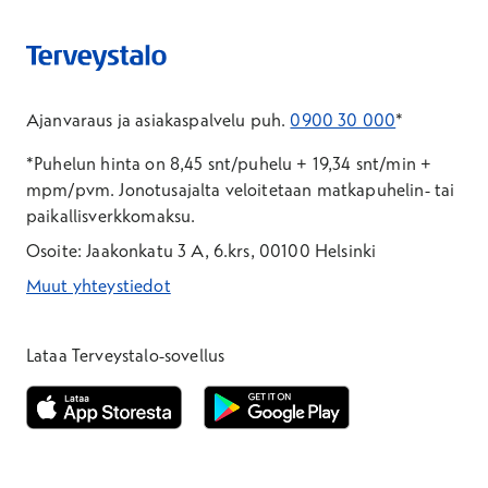
Ajanvaraus ja asiakaspalvelu puh.
0900 30 000
*
*Puhelun hinta on 8,45 snt/puhelu + 19,34 snt/min +
mpm/pvm.
Jonotusajalta veloitetaan matkapuhelin- tai
paikallisverkkomaksu.
Osoite: Jaakonkatu 3 A, 6.krs, 00100 Helsinki
Muut yhteystiedot
*Puhelun hinta on 8,35 snt/puhelu + 19,33 snt/min + mpm/pvm
*Puhelun hinta on matkapuhelinliittymästä 8,35 snt/puhelu + 
Lataa Terveystalo-sovellus
Avautuu uuteen ikkunaan
Avautuu uuteen ikkunaan