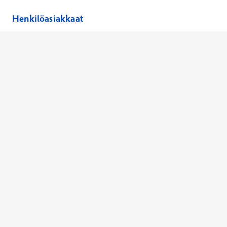
Henkilöasiakkaat
Hinnasto
Ajanvaraus
Toimipaikat
Asiantuntijat
Anna palautetta
Ajan peruutus
Kaikki palvelut