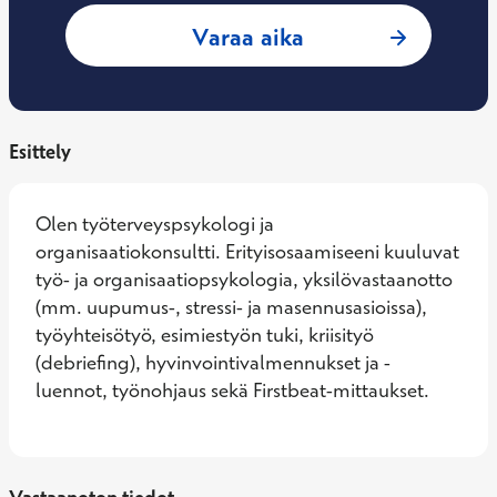
: Corinna Norman,
Varaa aika
Esittely
Olen työterveyspsykologi ja 
organisaatiokonsultti. Erityisosaamiseeni kuuluvat 
työ- ja organisaatiopsykologia, yksilövastaanotto 
(mm. uupumus-, stressi- ja masennusasioissa), 
työyhteisötyö, esimiestyön tuki, kriisityö 
(debriefing), hyvinvointivalmennukset ja -
luennot, työnohjaus sekä Firstbeat-mittaukset.