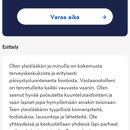
: Harri Anttila, Yl
Varaa aika
Esittely
Olen yleislääkäri ja minulla on kokemusta 
terveyskeskuksista ja erityisesti 
päivystysluonteisesta hoidosta. Vastaanotolleni 
on tervetulleita kaikki vauvasta vaariin. Olen 
saanut hyvää palautetta kuuntelutaidoistani ja 
saan lapset jopa hymyilemään ainakin toisinaan. 
Teen yleislääkärin tyypillisiä toimenpiteitä, 
todistuksia, lausuntoja ja lähetteitä. Ole 
yhteydessä ja keskustellaan yhdessä läpi parhaat 