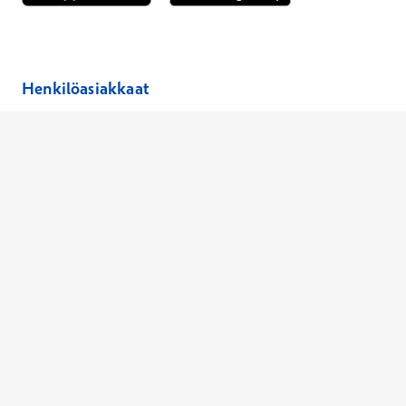
Avautuu uuteen ikkunaan
Avautuu uuteen ikkunaan
Henkilöasiakkaat
Hinnasto
Ajanvaraus
Toimipaikat
Asiantuntijat
Anna palautetta
Ajan peruutus