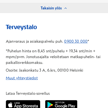
Takaisin ylös
Ajanvaraus ja asiakaspalvelu puh.
0900 30 000
*
*Puhelun hinta on 8,45 snt/puhelu + 19,34 snt/min +
mpm/pvm.
Jonotusajalta veloitetaan matkapuhelin- tai
paikallisverkkomaksu.
Osoite: Jaakonkatu 3 A, 6.krs, 00100 Helsinki
Muut yhteystiedot
*Puhelun hinta on 8,35 snt/puhelu + 19,33 snt/min + mpm/pvm
*Puhelun hinta on matkapuhelinliittymästä 8,35 snt/puhelu + 
Lataa Terveystalo-sovellus