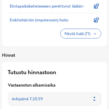
Elintapalääketieteeseen perehtynyt lääkäri
Erektiohäiriön (impotenssin) hoito
Näytä lisää (71)
Hinnat
Tutustu hinnastoon
Vastaanoton alkamisaika