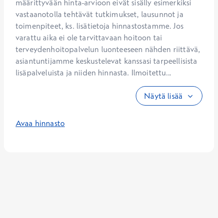
määrittyvään hinta-arvioon eivät sisälly esimerkiksi 
vastaanotolla tehtävät tutkimukset, lausunnot ja 
toimenpiteet, ks. lisätietoja hinnastostamme. Jos 
varattu aika ei ole tarvittavaan hoitoon tai 
terveydenhoitopalvelun luonteeseen nähden riittävä, 
asiantuntijamme keskustelevat kanssasi tarpeellisista 
lisäpalveluista ja niiden hinnasta. Ilmoitettu...
Näytä lisää
Avaa hinnasto