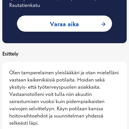
Rautatienkatu
: Julia Ventelä, Ty
Varaa aika
Esittely
Olen tamperelainen yleislääkäri ja otan mielelläni 
vastaan kaikenikäisiä potilaita. Hoidan sekä 
yksityis- että työterveyspuolen asiakkaita. 
Vastaanotolleni voit tulla niin akuutin 
sairastumisen vuoksi kuin pidempiaikaisten 
vaivojen selvittelyyn. Käyn potilaan kanssa 
hoitovaihtoehdot ja suunnitelman yhdessä 
selkeästi läpi.
