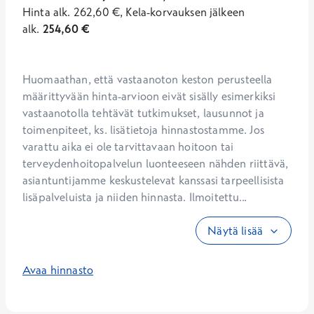
Hinta
alk.
262,60
€
,
Kela-korvauksen jälkeen
alk.
254,60
€
Huomaathan, että vastaanoton keston perusteella 
määrittyvään hinta-arvioon eivät sisälly esimerkiksi 
vastaanotolla tehtävät tutkimukset, lausunnot ja 
toimenpiteet, ks. lisätietoja hinnastostamme. Jos 
varattu aika ei ole tarvittavaan hoitoon tai 
terveydenhoitopalvelun luonteeseen nähden riittävä, 
asiantuntijamme keskustelevat kanssasi tarpeellisista 
lisäpalveluista ja niiden hinnasta. Ilmoitettu...
Näytä lisää
Avaa hinnasto