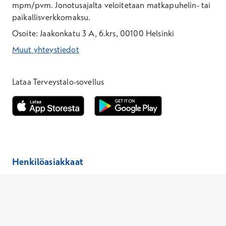
mpm/pvm.
Jonotusajalta veloitetaan matkapuhelin- tai
paikallisverkkomaksu.
Osoite: Jaakonkatu 3 A, 6.krs, 00100 Helsinki
Muut yhteystiedot
*Puhelun hinta on 8,35 snt/puhelu + 19,33 snt/min + mpm/pvm
*Puhelun hinta on matkapuhelinliittymästä 8,35 snt/puhelu + 
Lataa Terveystalo-sovellus
Avautuu uuteen ikkunaan
Avautuu uuteen ikkunaan
Henkilöasiakkaat
Hinnasto
Ajanvaraus