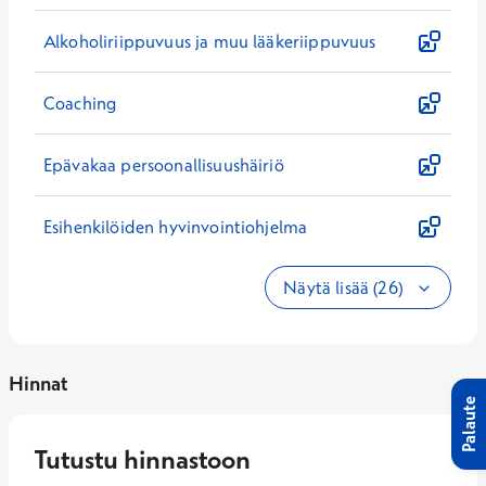
Alkoholiriippuvuus ja muu lääkeriippuvuus
Coaching
Epävakaa persoonallisuushäiriö
Esihenkilöiden hyvinvointiohjelma
Näytä lisää (26)
Hinnat
Palaute
Tutustu hinnastoon