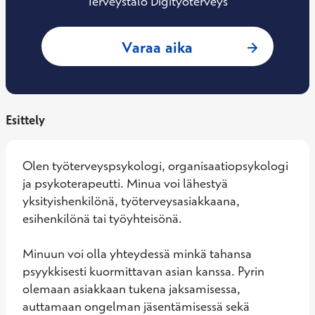
Terveystalo Digityöterveys
: Päivi Turpeinen,
Varaa aika
Esittely
Olen työterveyspsykologi, organisaatiopsykologi 
ja psykoterapeutti. Minua voi lähestyä 
yksityishenkilönä, työterveysasiakkaana, 
esihenkilönä tai työyhteisönä. 

Minuun voi olla yhteydessä minkä tahansa 
psyykkisesti kuormittavan asian kanssa. Pyrin 
olemaan asiakkaan tukena jaksamisessa, 
auttamaan ongelman jäsentämisessä sekä 