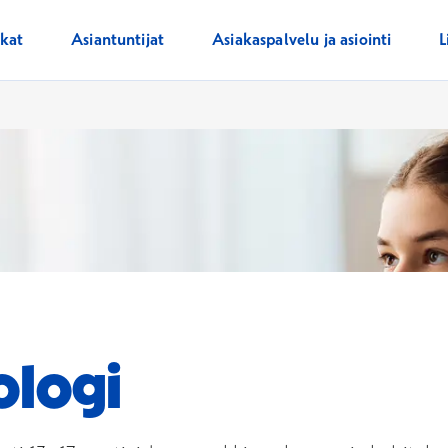
ikat
Asiantuntijat
Asiakaspalvelu ja asiointi
L
ologi