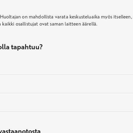
a. Huoltajan on mahdollista varata keskusteluaika myös itselleen
kaikki osallistujat ovat saman laitteen äärellä.
olla tapahtuu?
nuorisopsykiatrin
vastaanotosta