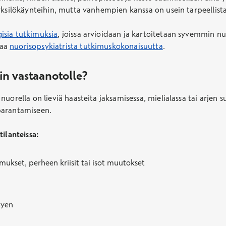
yksilökäynteihin, mutta vanhempien kanssa on usein tarpeellist
isia tutkimuksia
, joissa arvioidaan ja kartoitetaan syvemmin n
paa
nuorisopsykiatrista tutkimuskokonaisuutta
.
in vastaanotolle?
uorella on lieviä haasteita jaksamisessa, mielialassa tai arjen s
parantamiseen.
tilanteissa:
emukset, perheen kriisit tai isot muutokset
tyen