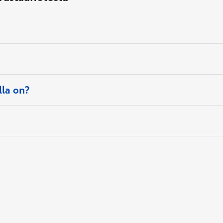
asiakaspalveluun
lla on?
asiakaspalveluun