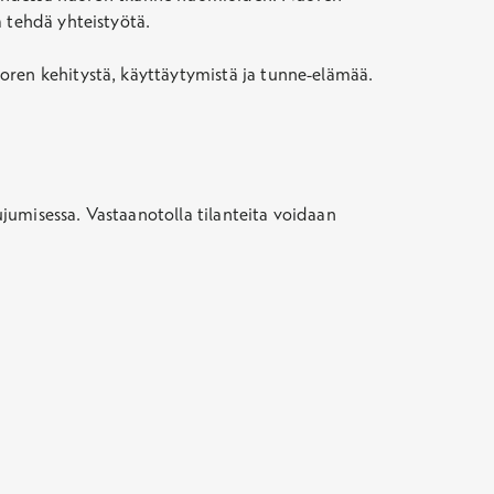
a tehdä yhteistyötä.
uoren kehitystä, käyttäytymistä ja tunne-elämää.
ujumisessa. Vastaanotolla tilanteita voidaan