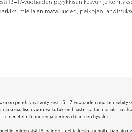
sti 13–17-vuotiaiden psyykkisen kasvun ja kehityks
imerkiksi mielialan mataluuden, pelkojen, ahdistukse
ka on perehtynyt erityisesti 13–17-vuotiaiden nuorten kehityk
n ja sosiaalisen vuorovaikutuksen haasteissa tai mieliala- ja a
sia menetelmiä nuoren ja perheen tilanteen hyväksi.
neille, niiden sisältö, painopisteet ja kesto suunnitellaan ai