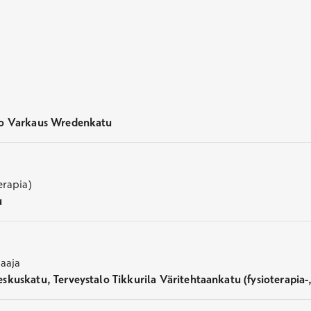
Etävastaanoton käyttöohjeet
alo Varkaus Wredenkatu
erapia)
u
jaaja
skuskatu, Terveystalo Tikkurila Väritehtaankatu (fysioterapia-, 