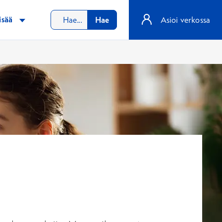
isää
Hae
Asioi verkossa