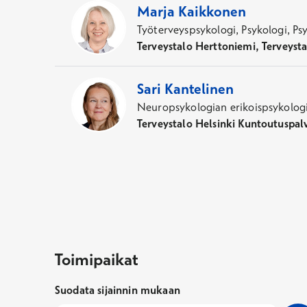
Marja
Kaikkonen
Työterveyspsykologi, Psykologi, Ps
Terveystalo Herttoniemi, Terveysta
Sari
Kantelinen
Neuropsykologian erikoispsykologi
Terveystalo Helsinki Kuntoutuspalv
Toimipaikat
Toimipaikat
Suodata sijainnin mukaan