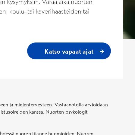
en kysymyksiin. Varaa aika nuorten
n, koulu- tai kaverihaasteiden tai
Katso vapaat ajat
seen ja mielenterveyteen. Vastaanotolla arvioidaan
hdistusoireiden kanssa. Nuorten psykologit
na yhdessä nuoren tilanne huomioiden. Nuoren