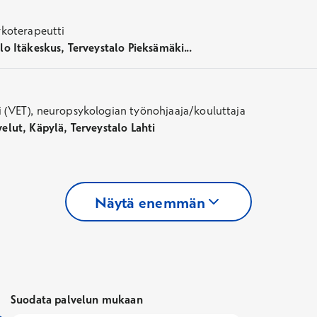
ykoterapeutti
lo Itäkeskus, Terveystalo Pieksämäki...
 (VET), neuropsykologian työnohjaaja/kouluttaja
elut, Käpylä, Terveystalo Lahti
Näytä enemmän
Suodata palvelun mukaan