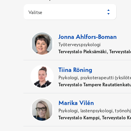
Valitse
46
Asiantuntijaa
Jonna
Ahlfors-Boman
Työterveyspsykologi
Terveystalo Pieksämäki, Terveyst
Tiina
Röning
Psykologi, psykoterapeutti (yksilöt
Terveystalo Tampere Rautatienkat
Marika
Vilén
Psykologi, lastenpsykologi, työnoh
Terveystalo Kamppi, Terveystalo Ke