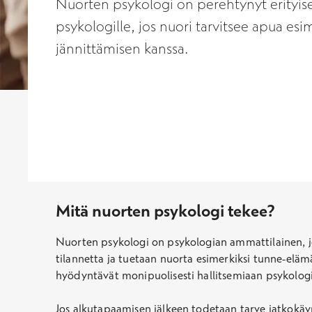
Nuorten psykologi on perehtynyt erityise
psykologille, jos nuori tarvitsee apua es
jännittämisen kanssa.
Mitä nuorten psykologi tekee?
Nuorten psykologi on psykologian ammattilainen, jo
tilannetta ja tuetaan nuorta esimerkiksi tunne-elämä
hyödyntävät monipuolisesti hallitsemiaan psykologi
Jos alkutapaamisen jälkeen todetaan tarve jatkokäyn