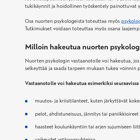
tukikäynnit ja hoidollinen työskentely painottuvat 
Osa nuorten psykologeista toteuttaa myös
psykolog
Tutkimukset voidaan toteuttaa myös osana laajem
Milloin hakeutua nuorten psykolog
Nuorten psykologin vastaanotolle voi hakeutua, jos n
selkeyttää ja saada tarpeen mukaan tukea voinnin 
Vastaanotolle voi hakeutua esimerkiksi seuraavissa 
muutos- ja kriisitilanteet, kuten järkyttävät kok
pelot, ahdistuneisuus, jännitys tai paniikkioireet
haasteet koulunkäyntiin tai arjen sujumiseen liit
vaikeudet ystävyyssuhteissa