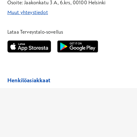
Osoite: Jaakonkatu 3 A, 6.krs, 00100 Helsinki
Muut yhteystiedot
*Puhelun hinta on 8,35 snt/puhelu + 19,33 snt/min + mpm/pvm
*Puhelun hinta on matkapuhelinliittymästä 8,35 snt/puhelu + 
Lataa Terveystalo-sovellus
Avautuu uuteen ikkunaan
Avautuu uuteen ikkunaan
Henkilöasiakkaat
Hinnasto
Ajanvaraus
Toimipaikat