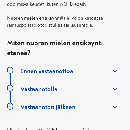
oppimisvaikeudet, kuten ADHD-epäily.
Nuoren mielen ensikäynnillä ei voida kirjoittaa
sairauspoissaolotodistuksia tai lausuntoja.
Miten nuoren mielen ensikäynti
etenee?
Ennen vastaanottoa
Vastaanotolla
asiakaspalvelussa
Vastaanoton jälkeen
Käynnillä
keskustellaan
mielenterveyden
arviointiin ja hoitoon erikoistuneen
ajanvarauksesta
psykiatrisen sairaanhoitajan kanssa
. Käynnin
aikana kartoitetaan ja