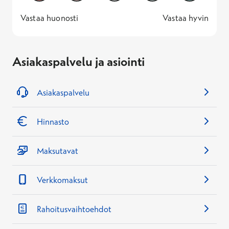
1 -
—
5 -
Vastaa huonosti
Vastaa hyvin
Asiakaspalvelu ja asiointi
Asiakaspalvelu
Hinnasto
Maksutavat
Verkkomaksut
Rahoitusvaihtoehdot