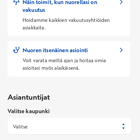
puolesta asioinnista
Näin toimit, kun nuorellasi on
verkkopalvelussa
vakuutus
Hoidamme kaikkien vakuutusyhtiöiden
asiakkaita.
Nuoren itsenäinen asiointi
Voit varata meiltä ajan ja hoitaa omia
asioitasi myös alaikäisenä.
Etävastaanoton käyttöohjeet
Asiantuntijat
Valitse kaupunki
Valitse