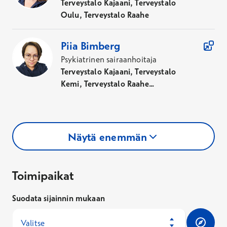
Terveystalo Kajaani, Terveystalo
Oulu, Terveystalo Raahe
Piia
Bimberg
Psykiatrinen sairaanhoitaja
Terveystalo Kajaani, Terveystalo
Kemi, Terveystalo Raahe...
Näytä enemmän
Toimipaikat
Toimipaikat
Suodata sijainnin mukaan
Valitse