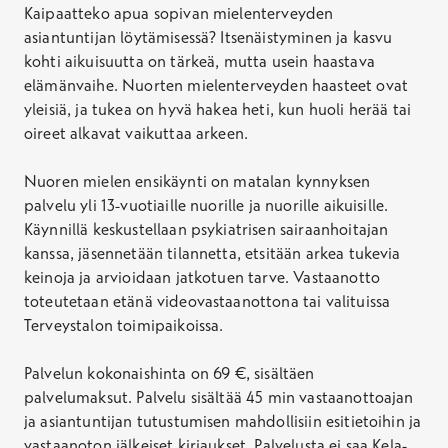
Kaipaatteko apua sopivan mielenterveyden
asiantuntijan löytämisessä? Itsenäistyminen ja kasvu
kohti aikuisuutta on tärkeä, mutta usein haastava
elämänvaihe. Nuorten mielenterveyden haasteet ovat
yleisiä, ja tukea on hyvä hakea heti, kun huoli herää tai
oireet alkavat vaikuttaa arkeen.
Nuoren mielen ensikäynti on matalan kynnyksen
palvelu yli 13-vuotiaille nuorille ja nuorille aikuisille.
Käynnillä keskustellaan psykiatrisen sairaanhoitajan
kanssa, jäsennetään tilannetta, etsitään arkea tukevia
keinoja ja arvioidaan jatkotuen tarve. Vastaanotto
toteutetaan etänä videovastaanottona tai valituissa
Terveystalon toimipaikoissa.
Palvelun kokonaishinta on 69 €, sisältäen
palvelumaksut. Palvelu sisältää 45 min vastaanottoajan
ja asiantuntijan tutustumisen mahdollisiin esitietoihin ja
vastaanoton jälkeiset kirjaukset. Palvelusta ei saa Kela-