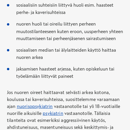
sosiaalisiin suhteisiin liittyvä huoli esim. haasteet
perhe- ja kaverisuhteissa
nuoren huoli tai oireilu liittyen perheen
muutostilanteeseen kuten eroon, uusperheen yhteen
muuttamiseen tai perheenjäsenen sairastumiseen
sosiaalisen median tai älylaitteiden käyttö haittaa
nuoren arkea
jaksamisen haasteet arjessa, kuten opiskeluun tai
työelämään liittyvät paineet
Jos nuoren oireet haittaavat selvästi arkea kotona,
koulussa tai kaverisuhteissa, suosittelemme varaamaan
ajan
nuorisopsykiatrin
vastaanotolle tai yli 18-vuotiaille
nuorille aikuisille
psykiatrin
vastaanotolle. Tällaisia
tilanteita ovat esimerkiksi aggressiivinen käytös,
ahdistuneisuus, masentuneisuus sekä keskittymis- ja