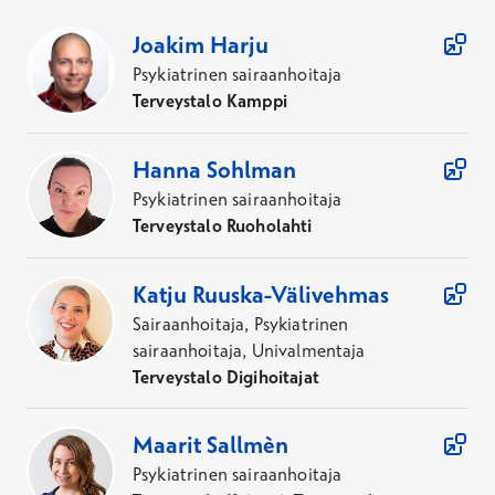
9
Asiantuntijaa
Joakim
Harju
Psykiatrinen sairaanhoitaja
Terveystalo Kamppi
Hanna
Sohlman
Psykiatrinen sairaanhoitaja
Terveystalo Ruoholahti
Katju
Ruuska-Välivehmas
Sairaanhoitaja, Psykiatrinen
sairaanhoitaja, Univalmentaja
Terveystalo Digihoitajat
Maarit
Sallmèn
Psykiatrinen sairaanhoitaja