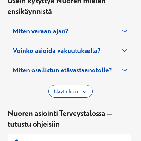
Usein kysyttyä Nuoren mielen
jäsennetään tilannetta sekä pohditaan
ensikäynnistä
toimivia käytäntöjä arjen tueksi.
Myös
jatkohoidon tai tutkimusten tarve arvioidaan
käynnin aikana.
Miten varaan ajan?
Voinko asioida vakuutuksella?
nuorten
psykologille
Miten osallistun etävastaanotolle?
Näytä lisää
Nuoren asiointi Terveystalossa –
tutustu ohjeisiin
Lapsen