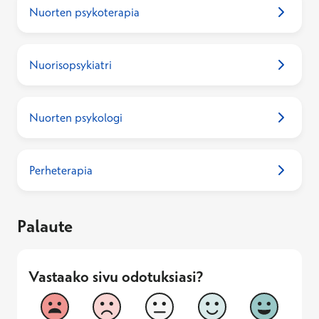
Nuorten psykoterapia
Nuorisopsykiatri
Nuorten psykologi
Perheterapia
Palaute
Vastaako sivu odotuksiasi?
Vastaako sivu odotuksiasi?
1
2
3
4
5
Vastaa huonosti
Vastaa hyv