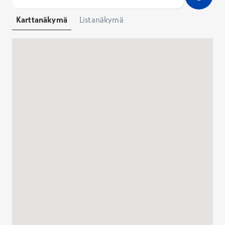
Karttanäkymä
Listanäkymä