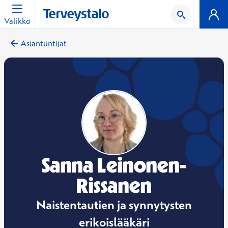
Valikko
Asiantuntijat
Sanna Leinonen-
Rissanen
Naistentautien ja synnytysten
erikoislääkäri