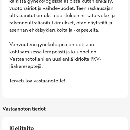
kaikissa gynekologisissa asioissa kuten ehkäisy, 
vuotohäiriöt ja vaihdevuodet. Teen raskausajan 
ultraäänitutkimuksia poislukien niskaturvoke- ja 
rakenneultraäänitutkimukset, otan näytteitä ja 
asennan ehkäisykierukoita ja -kapseleita.

Vahvuuteni gynekologina on potilaan 
kohtaamisessa lempeästi ja kuunnellen. 
Vastaanotollani en uusi enkä kirjoita PKV-
lääkereseptejä.

Tervetuloa vastaanotolle!
Vastaanoton tiedot
Kielitaito