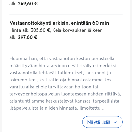
alk.
249,60
€
Vastaanottokäynti arkisin, enintään 60 min
Hinta
alk.
305,60
€
,
Kela-korvauksen jälkeen
alk.
297,60
€
Huomaathan, että vastaanoton keston perusteella 
määrittyvään hinta-arvioon eivät sisälly esimerkiksi 
vastaanotolla tehtävät tutkimukset, lausunnot ja 
toimenpiteet, ks. lisätietoja hinnastostamme. Jos 
varattu aika ei ole tarvittavaan hoitoon tai 
terveydenhoitopalvelun luonteeseen nähden riittävä, 
asiantuntijamme keskustelevat kanssasi tarpeellisista 
lisäpalveluista ja niiden hinnasta. Ilmoitettu...
Näytä lisää