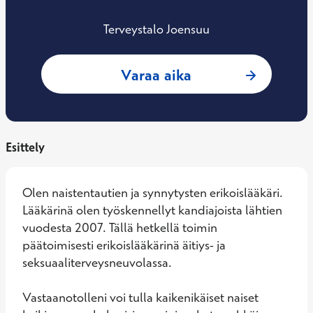
Terveystalo Joensuu
: Sanna Leinonen-R
Varaa aika
Esittely
Olen naistentautien ja synnytysten erikoislääkäri. 
Lääkärinä olen työskennellyt kandiajoista lähtien 
vuodesta 2007. Tällä hetkellä toimin 
päätoimisesti erikoislääkärinä äitiys- ja 
seksuaaliterveysneuvolassa.

Vastaanotolleni voi tulla kaikenikäiset naiset 