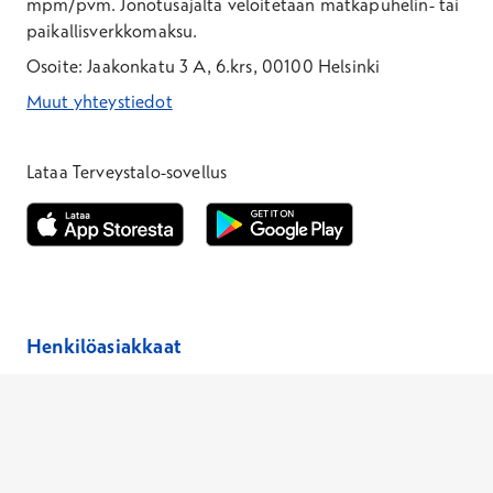
mpm/pvm.
Jonotusajalta veloitetaan matkapuhelin- tai
paikallisverkkomaksu.
Osoite: Jaakonkatu 3 A, 6.krs, 00100 Helsinki
Muut yhteystiedot
*Puhelun hinta on 8,35 snt/puhelu + 19,33 snt/min + mpm/pvm
*Puhelun hinta on matkapuhelinliittymästä 8,35 snt/puhelu + 
Lataa Terveystalo-sovellus
Avautuu uuteen ikkunaan
Avautuu uuteen ikkunaan
Henkilöasiakkaat
Hinnasto
Ajanvaraus