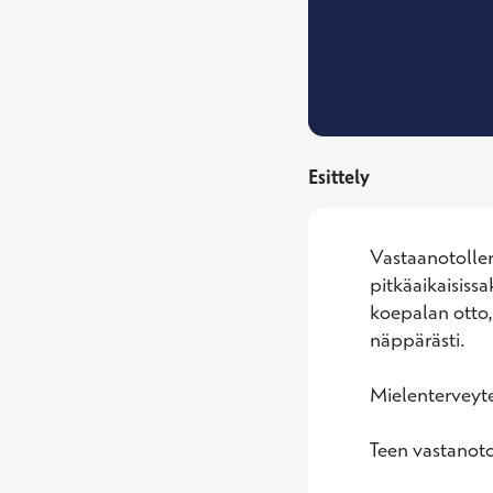
Esittely
Vastaanotolleni
pitkäaikaisiss
koepalan otto, 
näppärästi.

Mielenterveytee
Teen vastanotol