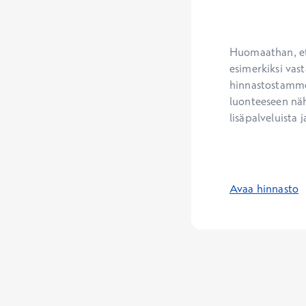
Huomaathan, ett
esimerkiksi vast
hinnastostamme.
luonteeseen näh
lisäpalveluista j
Avaa hinnasto