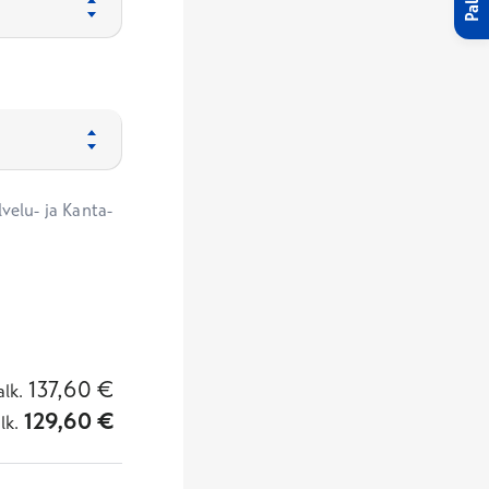
velu- ja Kanta-
137,60
€
alk.
129,60
€
lk.