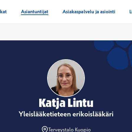
ikat
Asiantuntijat
Asiakaspalvelu ja asiointi
L
Katja Lintu
Yleislääketieteen erikoislääkäri
Terveystalo Kuopio