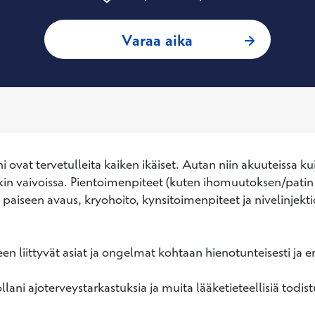
: Katja Lintu, Ylei
Varaa aika
 ovat tervetulleita kaiken ikäiset. Autan niin akuuteissa kui
akin vaivoissa. Pientoimenpiteet (kuten ihomuutoksen/patin 
paiseen avaus, kryohoito, kynsitoimenpiteet ja nivelinjektio
n liittyvät asiat ja ongelmat kohtaan hienotunteisesti ja em
lani ajoterveystarkastuksia ja muita lääketieteellisiä todistu