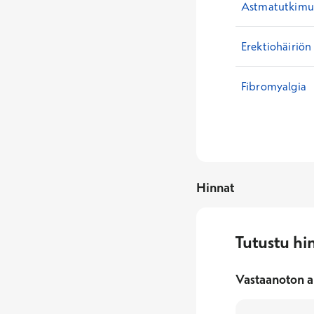
Astmatutkimuk
Erektiohäiriön
Fibromyalgia
Hinnat
Tutustu hi
Vastaanoton a