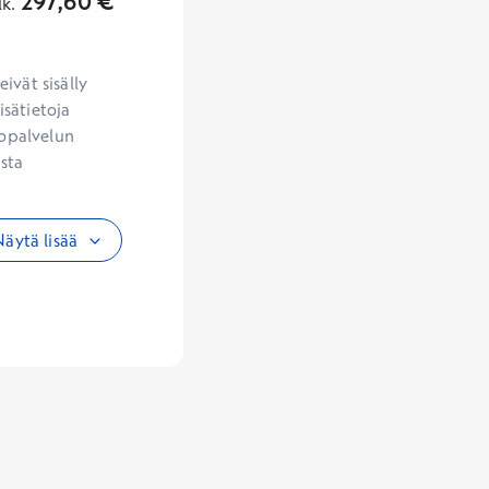
297,60
€
lk.
vät sisälly 
sätietoja 
opalvelun 
sta 
äytä lisää