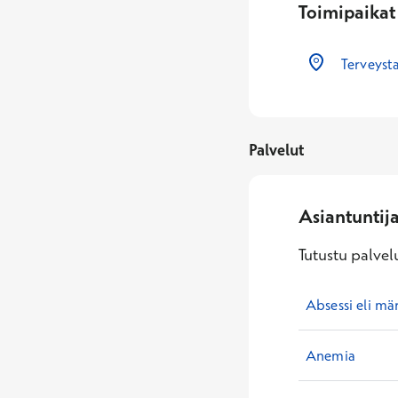
Toimipaikat
Terveyst
Palvelut
Asiantuntij
Tutustu palvelu
Absessi eli mä
Anemia