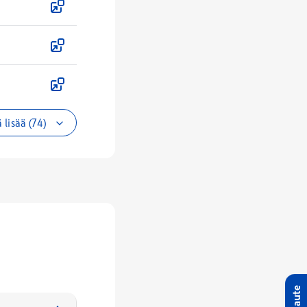
 lisää (74)
Palaute