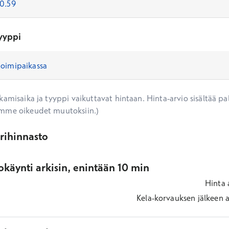
yyppi
amisaika ja tyyppi vaikuttavat hintaan. Hinta-arvio sisältää pal
mme oikeudet muutoksiin.)
ärihinnasto
käynti arkisin, enintään 10 min
Hinta
Kela-korvauksen jälkeen
a