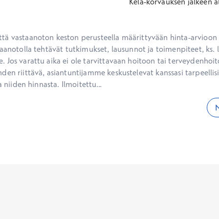
Kela-korvauksen jälkeen
a
ä vastaanoton keston perusteella määrittyvään hinta-arvioon ei
aanotolla tehtävät tutkimukset, lausunnot ja toimenpiteet, ks. li
 Jos varattu aika ei ole tarvittavaan hoitoon tai terveydenhoit
den riittävä, asiantuntijamme keskustelevat kanssasi tarpeellisi
a niiden hinnasta. Ilmoitettu...
N