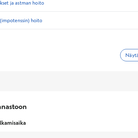
set ja astman hoito
 (impotenssin) hoito
Näytä
nnastoon
lkamisaika