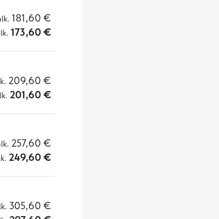
181,60
€
alk.
173,60
€
lk.
209,60
€
lk.
201,60
€
lk.
257,60
€
alk.
249,60
€
lk.
305,60
€
lk.