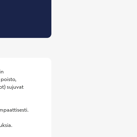
slääketieteen erikoislääkäri
n 
poisto, 
t) sujuvat 
paattisesti.

ksia.
