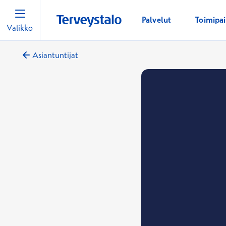
Palvelut
Toimipa
Valikko
Asiantuntijat