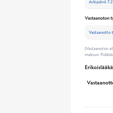
Vastaanoton t
(Vastaanoton alk
maksun. Pidätä
Erikoislääk
Vastaanotto