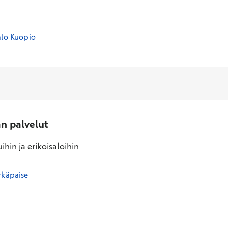
alo Kuopio
an palvelut
ihin ja erikoisaloihin
rkäpaise