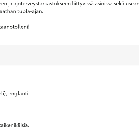
en ja ajoterveystarkastukseen liittyvissä asioissa sekä use
aathan tupla-ajan. 

taanotolleni!
li), englanti
aikenikäisiä.