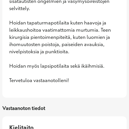
sisätautisten ongelmien ja väsymysoireistojen 
selvittely. 

Hoidan tapaturmapotilaita kuten haavoja ja 
leikkaushoitoa vaatimattomia murtumia. Teen 
kirurgisia pientoimenpiteitä, kuten luomien ja 
ihomuutosten poistoja, paiseiden avauksia, 
nivelpistoksia ja punktioita. 

Hoidan myös lapsipotilaita sekä ikäihmisiä. 

Tervetuloa vastaanotolleni!
Vastaanoton tiedot
Kielitaito