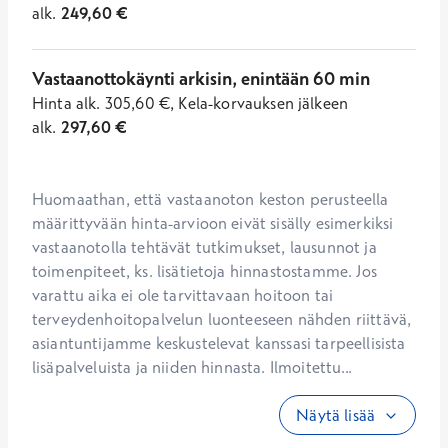
alk.
249,60
€
Vastaanottokäynti arkisin, enintään 60 min
Hinta
alk.
305,60
€
,
Kela-korvauksen jälkeen
alk.
297,60
€
Huomaathan, että vastaanoton keston perusteella 
määrittyvään hinta-arvioon eivät sisälly esimerkiksi 
vastaanotolla tehtävät tutkimukset, lausunnot ja 
toimenpiteet, ks. lisätietoja hinnastostamme. Jos 
varattu aika ei ole tarvittavaan hoitoon tai 
terveydenhoitopalvelun luonteeseen nähden riittävä, 
asiantuntijamme keskustelevat kanssasi tarpeellisista 
lisäpalveluista ja niiden hinnasta. Ilmoitettu...
Näytä lisää