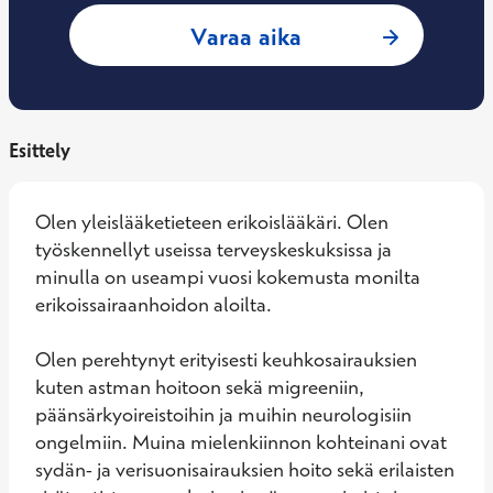
: Tuomo Kovari, Yl
Varaa aika
Esittely
Olen yleislääketieteen erikoislääkäri. Olen 
työskennellyt useissa terveyskeskuksissa ja 
minulla on useampi vuosi kokemusta monilta 
erikoissairaanhoidon aloilta. 

Olen perehtynyt erityisesti keuhkosairauksien 
kuten astman hoitoon sekä migreeniin, 
päänsärkyoireistoihin ja muihin neurologisiin 
ongelmiin. Muina mielenkiinnon kohteinani ovat 
sydän- ja verisuonisairauksien hoito sekä erilaisten 