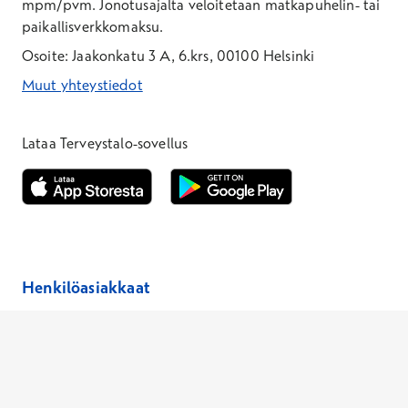
mpm/pvm.
Jonotusajalta veloitetaan matkapuhelin- tai
paikallisverkkomaksu.
Osoite: Jaakonkatu 3 A, 6.krs, 00100 Helsinki
Muut yhteystiedot
*Puhelun hinta on 8,35 snt/puhelu + 19,33 snt/min + mpm/pvm
*Puhelun hinta on matkapuhelinliittymästä 8,35 snt/puhelu + 
Lataa Terveystalo-sovellus
Avautuu uuteen ikkunaan
Avautuu uuteen ikkunaan
Henkilöasiakkaat
Hinnasto
Ajanvaraus