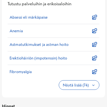
Tutustu palveluihin ja erikoisaloihin
Absessi eli märkäpaise
Anemia
Astmatutkimukset ja astman hoito
Erektiohäiriön (impotenssin) hoito
Fibromyalgia
Näytä lisää (74)
Hinnat