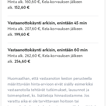
Hinta
alk.
160,60
€
,
Kela-korvauksen jälkeen
alk.
152,60
€
Vastaanottokäynti arkisin, enintään 45 min
Hinta
alk.
207,60
€
,
Kela-korvauksen jälkeen
alk.
199,60
€
Vastaanottokäynti arkisin, enintään 60 min
Hinta
alk.
262,60
€
,
Kela-korvauksen jälkeen
alk.
254,60
€
Huomaathan, että vastaanoton keston perusteella 
määrittyvään hinta-arvioon eivät sisälly esimerkiksi 
vastaanotolla tehtävät tutkimukset, lausunnot ja 
toimenpiteet, ks. lisätietoja hinnastostamme. Jos 
varattu aika ei ole tarvittavaan hoitoon tai 