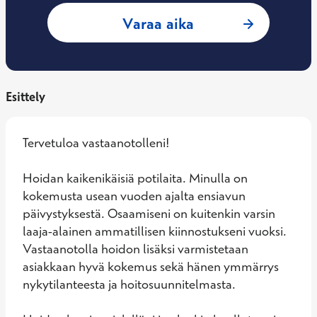
: Soslan Kusrati, Y
Varaa aika
Esittely
Tervetuloa vastaanotolleni!

Hoidan kaikenikäisiä potilaita. Minulla on 
kokemusta usean vuoden ajalta ensiavun 
päivystyksestä. Osaamiseni on kuitenkin varsin 
laaja-alainen ammatillisen kiinnostukseni vuoksi. 
Vastaanotolla hoidon lisäksi varmistetaan 
asiakkaan hyvä kokemus sekä hänen ymmärrys 
nykytilanteesta ja hoitosuunnitelmasta.
