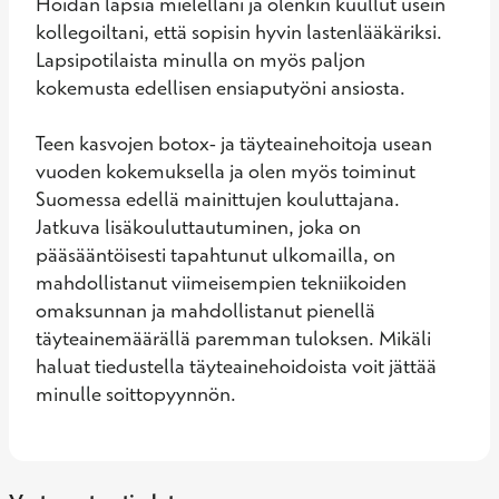
Hoidan lapsia mielelläni ja olenkin kuullut usein 
kollegoiltani, että sopisin hyvin lastenlääkäriksi. 
Lapsipotilaista minulla on myös paljon 
kokemusta edellisen ensiaputyöni ansiosta.

Teen kasvojen botox- ja täyteainehoitoja usean 
vuoden kokemuksella ja olen myös toiminut 
Suomessa edellä mainittujen kouluttajana. 
Jatkuva lisäkouluttautuminen, joka on 
pääsääntöisesti tapahtunut ulkomailla, on 
mahdollistanut viimeisempien tekniikoiden 
omaksunnan ja mahdollistanut pienellä 
täyteainemäärällä paremman tuloksen. Mikäli 
haluat tiedustella täyteainehoidoista voit jättää 
minulle soittopyynnön.