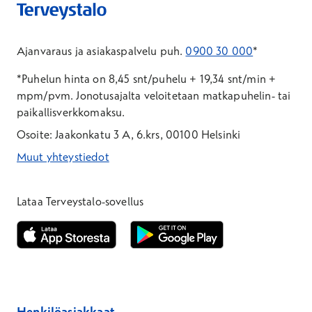
Ajanvaraus ja asiakaspalvelu puh.
0900 30 000
*
*Puhelun hinta on 8,45 snt/puhelu + 19,34 snt/min +
mpm/pvm.
Jonotusajalta veloitetaan matkapuhelin- tai
paikallisverkkomaksu.
Osoite: Jaakonkatu 3 A, 6.krs, 00100 Helsinki
Muut yhteystiedot
*Puhelun hinta on 8,35 snt/puhelu + 19,33 snt/min + mpm/pvm
*Puhelun hinta on matkapuhelinliittymästä 8,35 snt/puhelu + 
Lataa Terveystalo-sovellus
Avautuu uuteen ikkunaan
Avautuu uuteen ikkunaan
Henkilöasiakkaat