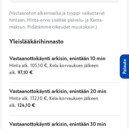
(Vastaanoton alkamisaika ja tyyppi vaikuttavat
hintaan. Hinta-arvio sisältää palvelu- ja Kanta-
maksun. Pidätämme oikeudet muutoksiin.)
Yleislääkärihinnasto
Vastaanottokäynti arkisin, enintään 10 min
Palaute
Hinta
alk.
105,10
€
,
Kela-korvauksen jälkeen
alk.
97,10
€
Vastaanottokäynti arkisin, enintään 20 min
Hinta
alk.
132,10
€
,
Kela-korvauksen jälkeen
alk.
124,10
€
Vastaanottokäynti arkisin, enintään 30 min