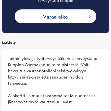
Terveystalo Kuopio
: Petri Kakkinen, 
Varaa aika
Esittely
Toimin yleis- ja työterveyslääkärinä Terveystalon 
Kuopion Asemakadun toimipisteessä. Voit 
hakeutua vastaanotolleni sekä työkykyyn 
liittyvissä asioissa että sairauden hoidon 
tarpeessa.  

Ajokortti- ja muut tavanomaiset lausuntoasiat 
järjestyvät myös kauttani sujuvasti. 
