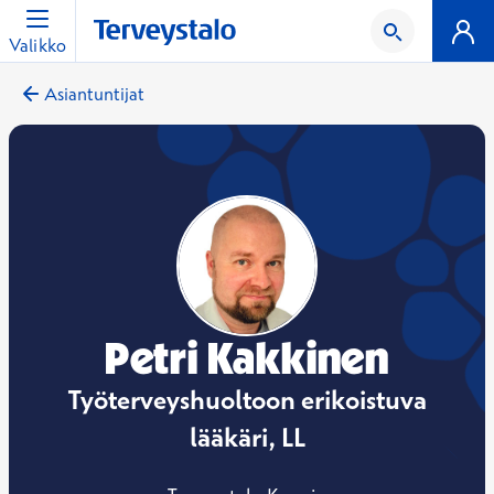
Valikko
Asiantuntijat
Petri Kakkinen
Työterveyshuoltoon erikoistuva
lääkäri, LL