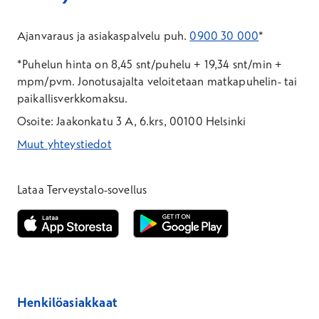
Ajanvaraus ja asiakaspalvelu puh.
0900 30 000
*
*Puhelun hinta on 8,45 snt/puhelu + 19,34 snt/min +
mpm/pvm.
Jonotusajalta veloitetaan matkapuhelin- tai
paikallisverkkomaksu.
Osoite: Jaakonkatu 3 A, 6.krs, 00100 Helsinki
Muut yhteystiedot
*Puhelun hinta on 8,35 snt/puhelu + 19,33 snt/min + mpm/pvm
*Puhelun hinta on matkapuhelinliittymästä 8,35 snt/puhelu + 
Lataa Terveystalo-sovellus
Avautuu uuteen ikkunaan
Avautuu uuteen ikkunaan
Henkilöasiakkaat