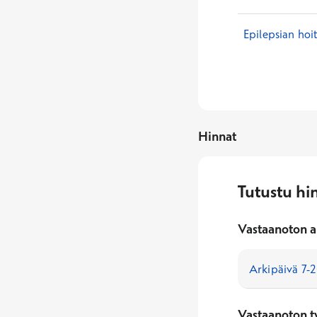
Epilepsian hoi
Hinnat
Tutustu hi
Vastaanoton a
Vastaanoton t