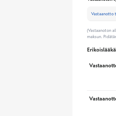
(Vastaanoton alk
maksun. Pidätä
Erikoislääk
Vastaanotto
Vastaanott