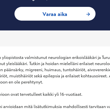
: Haidar Al-Abdulr
Varaa aika
yliopistosta valmistunut neurologian erikoislääkäri ja Turun
t yleislääkäri. Tutkin ja hoidan mielelläni erilaiset neurologi
en päänsärky, migreeni, huimaus, tuntohäiriöt, aivoverenkier
iriöt, muistihäiriöt sekä epilepsia ja erilaiset kohtausoireet
toon en ole perehtynyt.

oon ovat tervetulleet kaikki yli 16-vuotiaat.

i arvioidaan mitä lisätutkimuksia mahdollisesti tarvitaan v