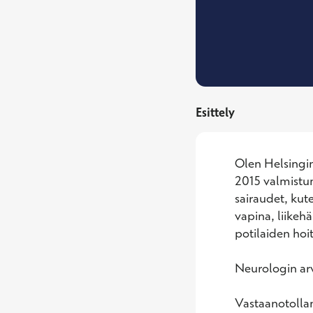
Esittely
Olen Helsingin 
2015 valmistunu
sairaudet, kut
vapina, liikehä
potilaiden hoi
Neurologin arvi
Vastaanotollan