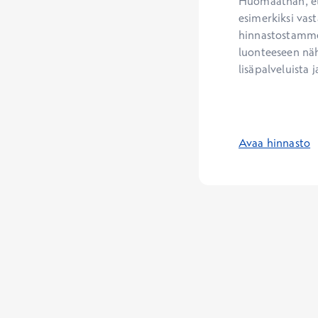
Huomaathan, ett
esimerkiksi vast
hinnastostamme.
luonteeseen näh
lisäpalveluista j
Avaa hinnasto