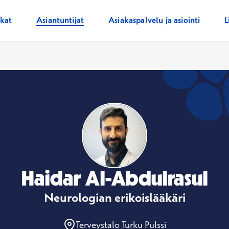
ikat
Asiantuntijat
Asiakaspalvelu ja asiointi
L
Haidar Al-Abdulrasul
Neurologian erikoislääkäri
Terveystalo Turku Pulssi