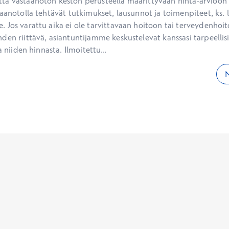
ä vastaanoton keston perusteella määrittyvään hinta-arvioon ei
aanotolla tehtävät tutkimukset, lausunnot ja toimenpiteet, ks. li
 Jos varattu aika ei ole tarvittavaan hoitoon tai terveydenhoit
den riittävä, asiantuntijamme keskustelevat kanssasi tarpeellisi
a niiden hinnasta. Ilmoitettu...
N