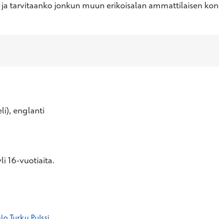
i ja tarvitaanko jonkun muun erikoisalan ammattilaisen kon
li), englanti
i 16-vuotiaita.
lo Turku Pulssi