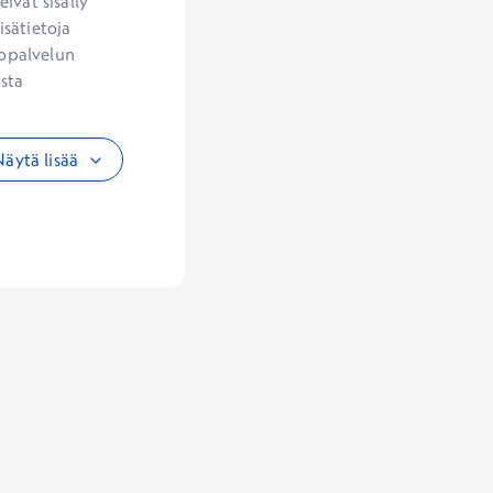
vät sisälly 
sätietoja 
opalvelun 
sta 
äytä lisää