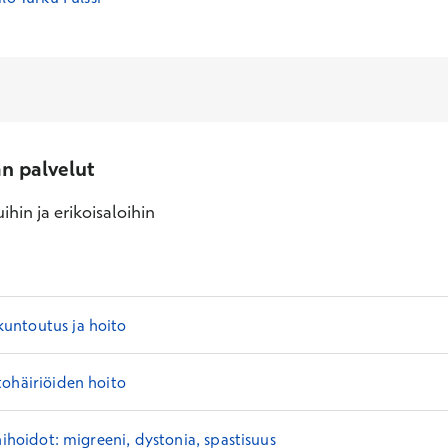
an palvelut
ihin ja erikoisaloihin
ntoutus ja hoito
ohäiriöiden hoito
nihoidot: migreeni, dystonia, spastisuus