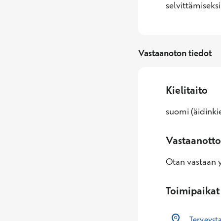
selvittämiseks
Vastaanoton tiedot
Kielitaito
suomi (äidinkie
Vastaanotto
Otan vastaan yl
Toimipaikat
Terveysta