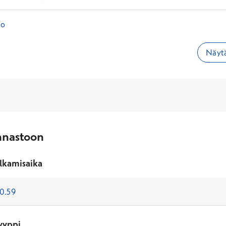
to
Näytä
nnastoon
lkamisaika
yyppi