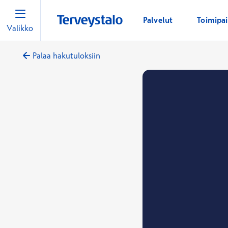
Palvelut
Toimipa
Valikko
Palaa hakutuloksiin