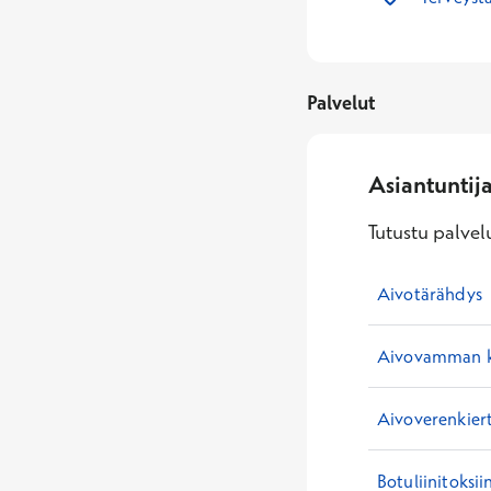
Palvelut
Asiantuntij
Tutustu palvelu
Aivotärähdys
Aivovamman ku
Aivoverenkiert
Botuliinitoksii