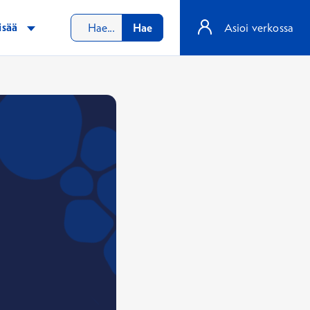
isää
Hae
Asioi verkossa