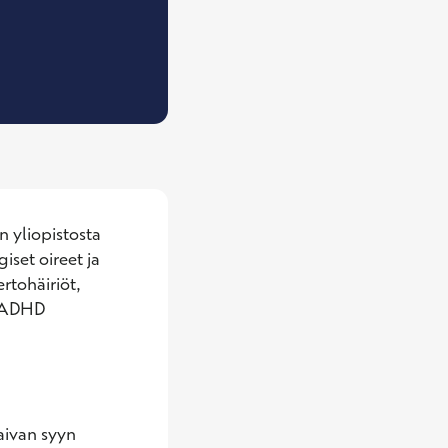
asul, Neurologian erikoislääkäri
 yliopistosta 
set oireet ja 
tohäiriöt, 
. ADHD 
aivan syyn 