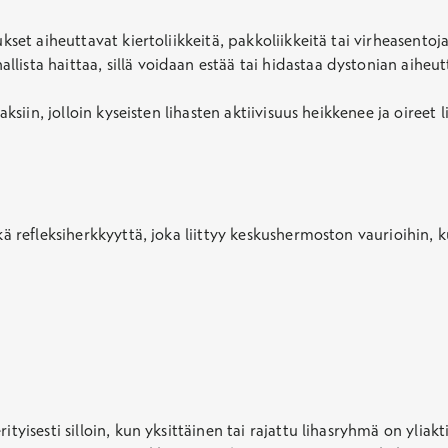
ukset aiheuttavat kiertoliikkeitä, pakkoliikkeitä tai virheasentoj
allista haittaa, sillä voidaan estää tai hidastaa dystonian aih
aksiin, jolloin kyseisten lihasten aktiivisuus heikkenee ja oireet 
kä refleksiherkkyyttä, joka liittyy keskushermoston vaurioihin, 
ityisesti silloin, kun yksittäinen tai rajattu lihasryhmä on yliak