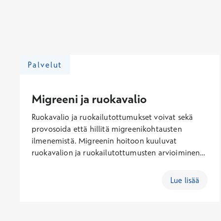
Palvelut
Migreeni ja ruokavalio
Ruokavalio ja ruokailutottumukset voivat sekä
provosoida että hillitä migreenikohtausten
ilmenemistä. Migreenin hoitoon kuuluvat
ruokavalion ja ruokailutottumusten arvioiminen
sekä ravitsemushoito. Ravitsemushoito pitää
sisällään esimerkiksi lääkkeettömän estohoidon,
Lue lisää
jolla selvitetään migreenikohtauksia laukaisevia
ruokavaliotekijöitä ja ohjataan tarvittaessa niiden
välttämiseen.