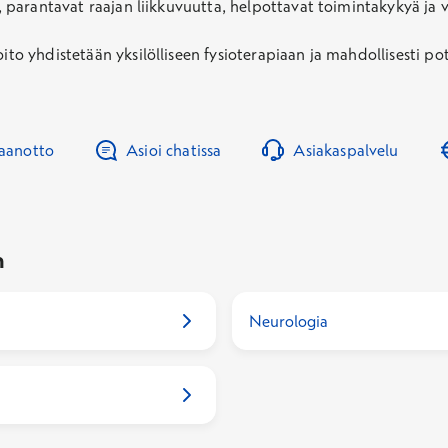
ä, parantavat raajan liikkuvuutta, helpottavat toimintakykyä ja 
oito yhdistetään yksilölliseen fysioterapiaan ja mahdollisesti p
taanotto
Asioi chatissa
Asiakaspalvelu
n
Neurologia