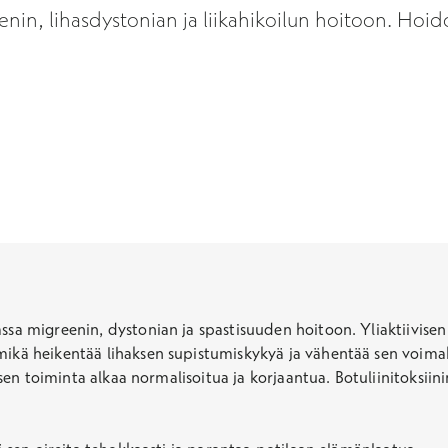
n, lihasdystonian ja liikahikoilun hoitoon. Hoido
ssa migreenin, dystonian ja spastisuuden hoitoon. Yliaktiivisen 
 mikä heikentää lihaksen supistumiskykyä ja vähentää sen voima
ti, sen toiminta alkaa normalisoitua ja korjaantua. Botuliinitoks