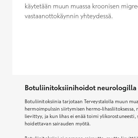
käytetään muun muassa kroonisen migreeni
vastaanottokäynnin yhteydessä.
Botuliinitoksiinihoidot neurologilla
Botuliinitoksiinia tarjotaan Terveystalolla muun mua
hermoimpulssin siirtymisen hermo-lihasliitoksessa,
lievittyy, ja kun lihas ei enää toimi ylikorostunees
hoidettavan sairauden myötä.