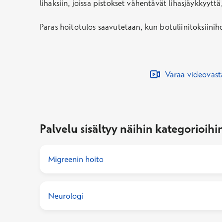
lihaksiin, joissa pistokset vähentävät lihasjäykkyytt
Paras hoitotulos saavutetaan
,
kun botuliinitoksiinih
Varaa videovas
Palvelu sisältyy näihin kategorioihi
Migreenin hoito
Neurologi