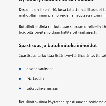
Dystonia on liikehäiriö, jossa tahattomat lihassupist
mahdollisim
m
an pian oireiden aiheuttaessa toiminn
Botuliinitoksiinia ruiskutetaan suoraan oireileviin lih
hoidoilla oireita voidaan hallita pitkäaikaisesti.
Spastisuus ja botuliinitoksiiniho
idot
Spastisuus tarkoittaa lisääntynyttä lihasjänteyttä se
a
ivohalvaukseen
M
S-tautiin
s
elkäydinvammaan
Botuliinitoksiinia käytetään spastisuuden hoidossa er