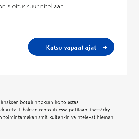
n aloitus suunnitellaan
Katso vapaat ajat
lihaksen botuliinitoksiinihoito estää
kkuutta. Lihaksen rentoutuessa potilaan lihassärky
iinin toimintamekanismit kuitenkin vaihtelevat hieman