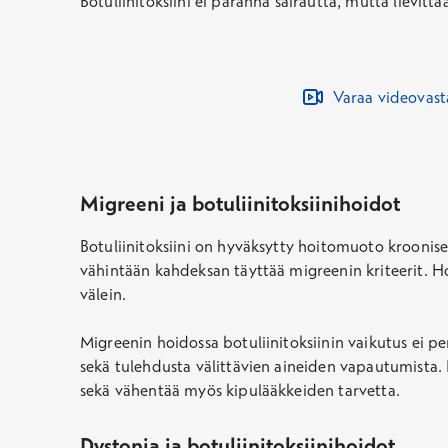
Botuliinitoksiini ei paranna sairautta, mutta lievitt
Varaa videovas
Migreeni ja botuliinitoksiinihoi
dot
Botuliinitoksiini on hyväksytty hoitomuoto kroonise
vähintään kahdeksan täyttää migreenin kriteerit. Hoi
välein.
Migreenin hoidossa botuliinitoksiinin vaikutus ei 
sekä tulehdusta välittävien aineiden vapautumista.
sekä vähentää myös kipulääkkeiden tarvetta.
Dystonia ja botuliinitoksiiniho
idot