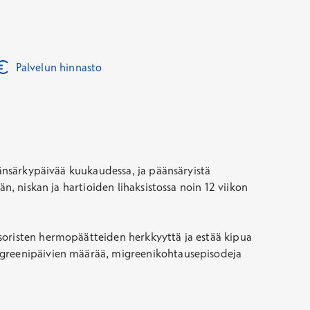
Palvelun hinnasto
päänsärkypäivää kuukaudessa,
ja päänsäryistä
n, niskan ja hartioiden lihaksistossa noin 12 viikon
soristen hermopäätteiden herkkyyttä ja estää kipua
migreenipäivien määrää, migreenikoht
au
sepisodeja