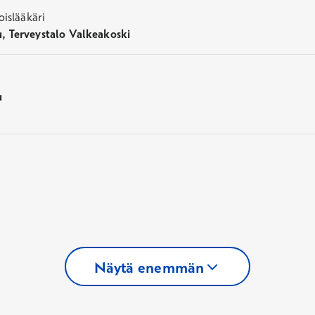
oislääkäri
, Terveystalo Valkeakoski
u
Näytä enemmän