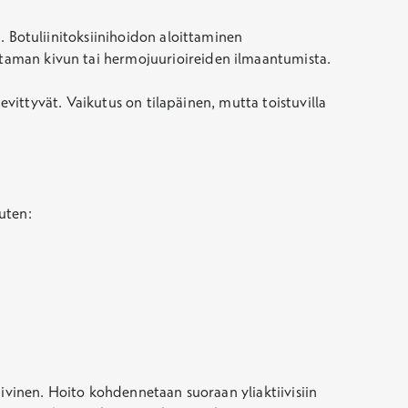
a. Botuliinitoksiinihoidon aloittaminen
euttaman kivun tai hermojuurioireiden ilmaantumista.
lievittyvät. Vaikutus on tilapäinen, mutta toistuvilla
kuten:
tiivinen. Hoito kohdennetaan suoraan yliaktiivisiin