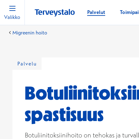
Palvelut
Toimipa
Valikko
Migreenin hoito
Palvelu
Botuliinitoksi
spastisuus
Botuliinitoksiinihoito on tehokas ja turval