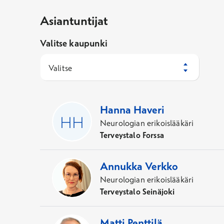
Asiantuntijat
Valitse kaupunki
Valitse
44
Asiantuntijaa
Hanna
Haveri
Neurologian erikoislääkäri
Terveystalo Forssa
Annukka
Verkko
Neurologian erikoislääkäri
Terveystalo Seinäjoki
Matti
Penttilä