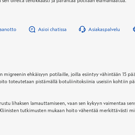
ää sen oireita tehokkaasti ja parantaa potilaan elämänlaatua.
taanotto
Asioi chatissa
Asiakaspalvelu
n migreenin ehkäisyyn potilaille, joilla esiintyy vähintään 15 
to toteutetaan pistämällä botuliinitoksiinia useisiin kohtiin pää
perustu lihaksen lamauttamiseen, vaan sen kykyyn vaimentaa sen
 Kliinisten tutkimusten mukaan hoito vähentää merkittävästi 