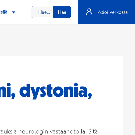
isää
Hae
Asioi verkossa
i, dystonia,
irauksia neurologin vastaanotolla. Sitä