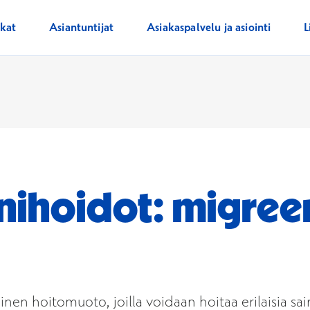
ikat
Asiantuntijat
Asiakaspalvelu ja asiointi
L
inihoidot: migreen
linen hoitomuoto, joilla voidaan hoitaa erilaisia sa