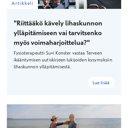
Artikkeli
"Riittääkö kävely lihaskunnon
ylläpitämiseen vai tarvitsenko
myös voimaharjoittelua?"
Fysioterapeutti Suvi Konster vastaa Terveen
ikääntymisen uutiskirjeen lukijoiden kysymyksiin
lihaskunnon ylläpitämisestä.
Lue lisää