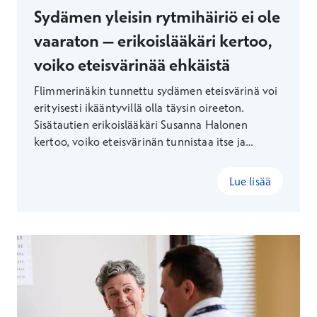
Sydämen yleisin rytmihäiriö ei ole
vaaraton – erikoislääkäri kertoo,
voiko eteisvärinää ehkäistä
Flimmerinäkin tunnettu sydämen eteisvärinä voi
erityisesti ikääntyvillä olla täysin oireeton.
Sisätautien erikoislääkäri Susanna Halonen
kertoo, voiko eteisvärinän tunnistaa itse ja
millaisin keinoin sitä voi pyrkiä ehkäisemään.
Lue lisää