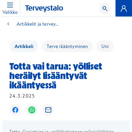
Valikko
Artikkelit ja tervey...
Artikkeli
Terve ikääntyminen
Uni
Totta vai tarua: yölliset
heräilyt lisääntyvät
ikääntyessä
24.3.2025
Avautuu uuteen ikkunaan
Avautuu uuteen ikkunaan
Avautuu uuteen ikkunaan
Totta. Geriatrian ja unilääketieteen erikoislääkärin