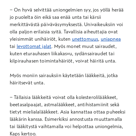
− On hyvä selvittää uniongelmien syy, jos yöllä herää
jo puolelta öin eikä saa enää unta tai kärsii
merkittävästä päiväväsymyksestä. Univaikeuksiin voi
olla paljon erilaisia syitä. Tavallisia aiheuttajia ovat
yleisimmät unihäiriöt, kuten
unettomuus
,
uniapnea
tai
levottomat jalat
. Myös monet muut sairaudet,
kuten eturauhasen liikakasvu, sydänsairaudet tai
kilpirauhasen toimintahäiriöt, voivat häiritä unta.
Myös moniin sairauksiin käytetään lääkkeitä, jotka
häiritsevät unta.
− Tällaisia lääkkeitä voivat olla kolesterolilääkkeet,
beetasalpaajat, astmalääkkeet, antihistamiinit sekä
tietyt mielialalääkkeet. Asia kannattaa ottaa puheeksi
lääkärin kanssa. Esimerkiksi annostusta muuttamalla
tai lääkitystä vaihtamalla voi helpottaa uniongelmia,
Kaps kertoo.