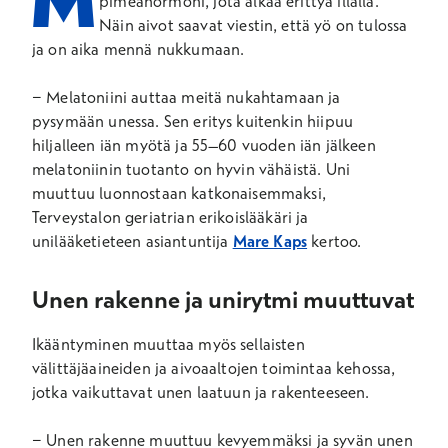
pimeähormoni, jota alkaa erittyä illalla.
Näin aivot saavat viestin, että yö on tulossa
ja on aika mennä nukkumaan.
− Melatoniini auttaa meitä nukahtamaan ja
pysymään unessa. Sen eritys kuitenkin hiipuu
hiljalleen iän myötä ja 55–60 vuoden iän jälkeen
melatoniinin tuotanto on hyvin vähäistä. Uni
muuttuu luonnostaan katkonaisemmaksi,
Terveystalon geriatrian erikoislääkäri ja
unilääketieteen asiantuntija
Mare Kaps
kertoo.
Unen rakenne ja unirytmi muuttuvat
Ikääntyminen muuttaa myös sellaisten
välittäjäaineiden ja aivoaaltojen toimintaa kehossa,
jotka vaikuttavat unen laatuun ja rakenteeseen.
− Unen rakenne muuttuu kevyemmäksi ja syvän unen