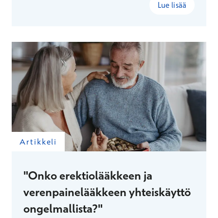
miten otat liikkuvuusharjoitukset helposti osaksi
Lue lisää
jokaista päivää.
Artikkeli
"Onko erektiolääkkeen ja
verenpainelääkkeen yhteiskäyttö
ongelmallista?"