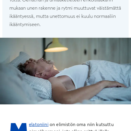
mukaan unen rakenne ja rytmi muuttuvat väistämättä
ikääntyessä, mutta unettomuus ei kuulu normaaliin
ikääntymiseen.
M
elatoniini
on elimistön oma niin kutsuttu