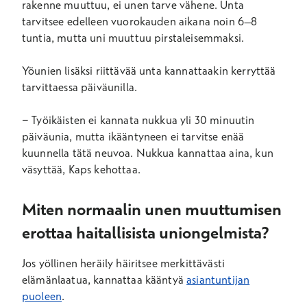
rakenne muuttuu, ei unen tarve vähene. Unta
tarvitsee edelleen vuorokauden aikana noin 6–8
tuntia, mutta uni muuttuu pirstaleisemmaksi.
Yöunien lisäksi riittävää unta kannattaakin kerryttää
tarvittaessa päiväunilla.
− Työikäisten ei kannata nukkua yli 30 minuutin
päiväunia, mutta ikääntyneen ei tarvitse enää
kuunnella tätä neuvoa. Nukkua kannattaa aina, kun
väsyttää, Kaps kehottaa.
Miten normaalin unen muuttumisen
erottaa haitallisista uniongelmista?
Jos yöllinen heräily häiritsee merkittävästi
elämänlaatua, kannattaa kääntyä
asiantuntijan
puoleen
.