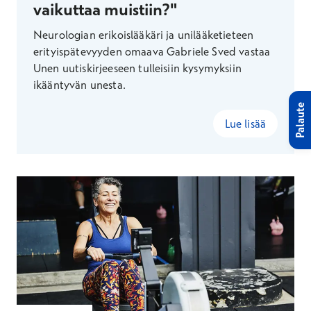
vaikuttaa muistiin?"
Neurologian erikoislääkäri ja unilääketieteen
erityispätevyyden omaava Gabriele Sved vastaa
Unen uutiskirjeeseen tulleisiin kysymyksiin
ikääntyvän unesta.
Palaute
Lue lisää