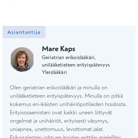
Asiantuntija
Mare Kaps
Geriatrian erikoislääkäri,
unilääketieteen erityispätevyys
Yleislääkäri
Olen geriatrian erikoislääkäri ja minulla on
unilääketieteen erityispätevyys. Minulla on pitkä
kokemus eri-ikäisten unihäiriöpotilaiden hoidosta.
Erityisosaamistani ovat kaikki uneen liittyvät
ongelmat ja unihäiriöt, erityisesti väsymys,
uniapnea, unettomuus, levottomat jalat.
Erikoisalastani johtuen hoidan erittäin mielelläni