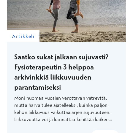
Artikkeli
Saatko sukat jalkaan sujuvasti?
Fysioterapeutin 3 helppoa
arkivinkkiä liikkuvuuden
parantamiseksi
Moni huomaa vuosien verottavan vetreyttä,
mutta harva tulee ajatelleeksi, kuinka paljon
kehon liikkuvuus vaikuttaa arjen sujuvuuteen.
Liikkuvuutta voi ja kannattaa kehittää kaiken
ikäisenä – fysioterapeutti Suvi Konster kertoo,