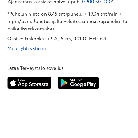
Ajanvaraus ja asiakaspalvelu puh.
0900 30 000
*
*Puhelun hinta on 8,45 snt/puhelu + 19,34 snt/min +
mpm/pvm.
Jonotusajalta veloitetaan matkapuhelin- tai
paikallisverkkomaksu.
Osoite: Jaakonkatu 3 A, 6.krs, 00100 Helsinki
Muut yhteystiedot
*Puhelun hinta on 8,35 snt/puhelu + 19,33 snt/min + mpm/pvm
*Puhelun hinta on matkapuhelinliittymästä 8,35 snt/puhelu + 
Lataa Terveystalo-sovellus
Avautuu uuteen ikkunaan
Avautuu uuteen ikkunaan
Henkilöasiakkaat
Hinnasto