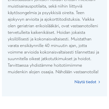
muistisairauspotilaita, sekä niihin liittyviä
käytösongelmia ja psyykkisiä oireita. Teen
ajokyvyn arvioita ja ajokorttitodistuksia. Vaikka
olen geriatrian erikoislääkäri, ovat vastaanotolleni
tervetulleita kaikenikäiset. Hoidan jokaista
yksilöllisesti ja kokonaisvaltaisesti. Muistathan
varata ensikäynnille 40 minuutin ajan, jotta
voimme arvioida kokonaisvaltaisesti tilannettasi ja
suunnitella oikeat jatkotutkimukset ja hoidot.
Tarvittaessa yhdistämme hoitotiimiimme
muidenkin alojen osaajia. Nähdään vastaanotolla!
Näytä tiedot