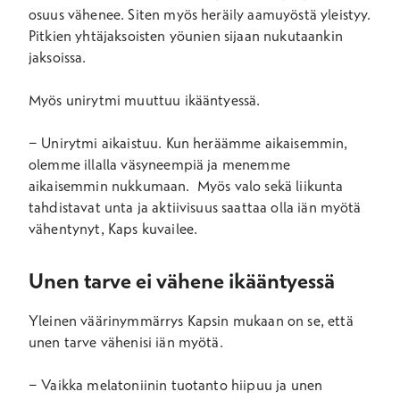
osuus vähenee. Siten myös heräily aamuyöstä yleistyy.
Pitkien yhtäjaksoisten yöunien sijaan nukutaankin
jaksoissa.
Myös unirytmi muuttuu ikääntyessä.
− Unirytmi aikaistuu. Kun heräämme aikaisemmin,
olemme illalla väsyneempiä ja menemme
aikaisemmin nukkumaan. Myös valo sekä liikunta
tahdistavat unta ja aktiivisuus saattaa olla iän myötä
vähentynyt, Kaps kuvailee.
Unen tarve ei vähene ikääntyessä
Yleinen väärinymmärrys Kapsin mukaan on se, että
unen tarve vähenisi iän myötä.
− Vaikka melatoniinin tuotanto hiipuu ja unen