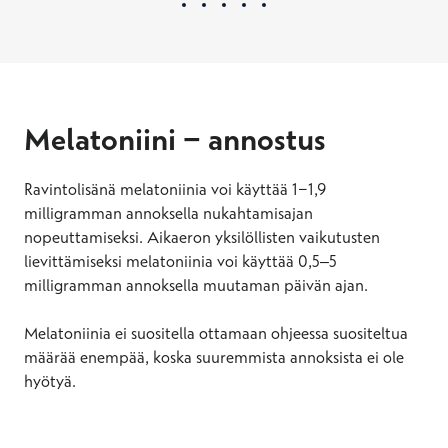
Melatoniini − annostus
Ravintolisänä melatoniinia voi käyttää 1−1,9
milligramman annoksella nukahtamisajan
nopeuttamiseksi. Aikaeron yksilöllisten vaikutusten
lievittämiseksi melatoniinia voi käyttää 0,5‒5
milligramman annoksella muutaman päivän ajan.
Melatoniinia ei suositella ottamaan ohjeessa suositeltua
määrää enempää, koska suuremmista annoksista ei ole
hyötyä.