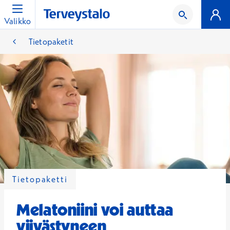
Valikko
Tietopaketit
Tietopaketti
Melatoniini voi auttaa
viivästyneen