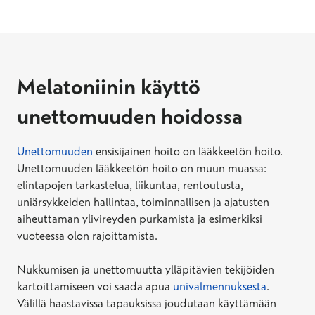
Melatoniinin käyttö
unettomuuden hoidossa
Unettomuuden
ensisijainen hoito on lääkkeetön hoito.
Unettomuuden lääkkeetön hoito on muun muassa:
elintapojen tarkastelua, liikuntaa, rentoutusta,
uniärsykkeiden hallintaa, toiminnallisen ja ajatusten
aiheuttaman ylivireyden purkamista ja esimerkiksi
vuoteessa olon rajoittamista.
Nukkumisen ja unettomuutta ylläpitävien tekijöiden
kartoittamiseen voi saada apua
univalmennuksesta
.
Välillä haastavissa tapauksissa joudutaan käyttämään