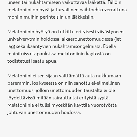
uneen tai nukahtamiseen vaikuttavaa lääkettä. Tällöin
melatoniini on hyvä ja turvallinen vaihtoehto verrattuna
moniin muihin perinteisiin unilääkkeisiin.
Melatoniinin hyötyä on tutkittu erityisesti viivästyneen
univalverytmin hoidossa, aikaerounettomuudessa (jet
lag) sekä ikääntyvien nukahtamisongelmissa. Edellä
mainituissa tapauksissa melatoniinin käytöstä on
todistetusti saatu apua.
Melatoniini ei sen sijaan välttämättä auta nukkumaan
paremmin, jos kyseessä on niin sanottu ei-elimellinen
unettomuus, jolloin unettomuuden taustalta ei ole
löydettävissä mitään sairautta tai erityistä syytä.
Melatoniinia ei tulisi myöskään käyttää vuorotyöstä
johtuvan unettomuuden hoidossa.