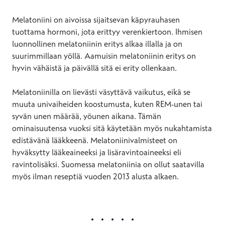
Melatoniini on aivoissa sijaitsevan käpyrauhasen
tuottama hormoni, jota erittyy verenkiertoon. Ihmisen
luonnollinen melatoniinin eritys alkaa illalla ja on
suurimmillaan yöllä. Aamuisin melatoniinin eritys on
hyvin vähäistä ja päivällä sitä ei erity ollenkaan.
Melatoniinilla on lievästi väsyttävä vaikutus, eikä se
muuta univaiheiden koostumusta, kuten REM-unen tai
syvän unen määrää, yöunen aikana. Tämän
ominaisuutensa vuoksi sitä käytetään myös nukahtamista
edistävänä lääkkeenä. Melatoniinivalmisteet on
hyväksytty lääkeaineeksi ja lisäravintoaineeksi eli
ravintolisäksi. Suomessa melatoniinia on ollut saatavilla
myös ilman reseptiä vuoden 2013 alusta alkaen.