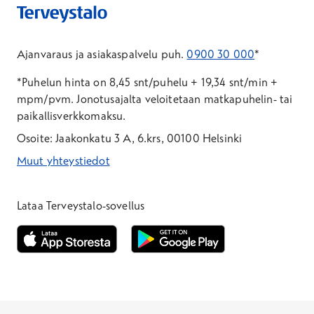
Ajanvaraus ja asiakaspalvelu puh.
0900 30 000
*
*Puhelun hinta on 8,45 snt/puhelu + 19,34 snt/min +
mpm/pvm.
Jonotusajalta veloitetaan matkapuhelin- tai
paikallisverkkomaksu.
Osoite: Jaakonkatu 3 A, 6.krs, 00100 Helsinki
Muut yhteystiedot
*Puhelun hinta on 8,35 snt/puhelu + 19,33 snt/min + mpm/pvm
*Puhelun hinta on matkapuhelinliittymästä 8,35 snt/puhelu + 
Lataa Terveystalo-sovellus
Avautuu uuteen ikkunaan
Avautuu uuteen ikkunaan