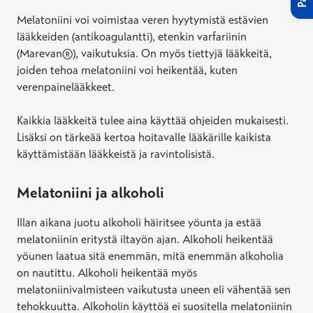
Melatoniini voi voimistaa veren hyytymistä estävien
lääkkeiden (antikoagulantti), etenkin varfariinin
(Marevan®), vaikutuksia. On myös tiettyjä lääkkeitä,
joiden tehoa melatoniini voi heikentää, kuten
verenpainelääkkeet.
Kaikkia lääkkeitä tulee aina käyttää ohjeiden mukaisesti.
Lisäksi on tärkeää kertoa hoitavalle lääkärille kaikista
käyttämistään lääkkeistä ja ravintolisistä.
Melatoniini ja alkoholi
Illan aikana juotu alkoholi häiritsee yöunta ja estää
melatoniinin eritystä iltayön ajan. Alkoholi heikentää
yöunen laatua sitä enemmän, mitä enemmän alkoholia
on nautittu. Alkoholi heikentää myös
melatoniinivalmisteen vaikutusta uneen eli vähentää sen
tehokkuutta. Alkoholin käyttöä ei suositella melatoniinin