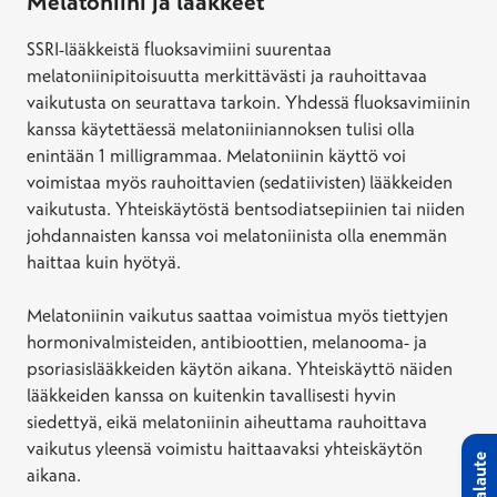
Melatoniini ja lääkkeet
SSRI-lääkkeistä fluoksavimiini suurentaa
melatoniinipitoisuutta merkittävästi ja rauhoittavaa
vaikutusta on seurattava tarkoin. Yhdessä fluoksavimiinin
kanssa käytettäessä melatoniiniannoksen tulisi olla
enintään 1 milligrammaa. Melatoniinin käyttö voi
voimistaa myös rauhoittavien (sedatiivisten) lääkkeiden
vaikutusta. Yhteiskäytöstä bentsodiatsepiinien tai niiden
johdannaisten kanssa voi melatoniinista olla enemmän
haittaa kuin hyötyä.
Melatoniinin vaikutus saattaa voimistua myös tiettyjen
hormonivalmisteiden, antibioottien, melanooma- ja
psoriasislääkkeiden käytön aikana. Yhteiskäyttö näiden
lääkkeiden kanssa on kuitenkin tavallisesti hyvin
siedettyä, eikä melatoniinin aiheuttama rauhoittava
vaikutus yleensä voimistu haittaavaksi yhteiskäytön
Palaute
aikana.