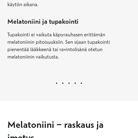
käytön aikana.
Melatoniini ja tupakointi
Tupakointi ei vaikuta käpyrauhasen erittämän
melatoniinin pitoisuuksiin. Sen sijaan tupakointi
pienentää lääkkeenä tai ravintolisänä otetun
melatoniinin vaikutusta.
Melatoniini − raskaus ja
imetys