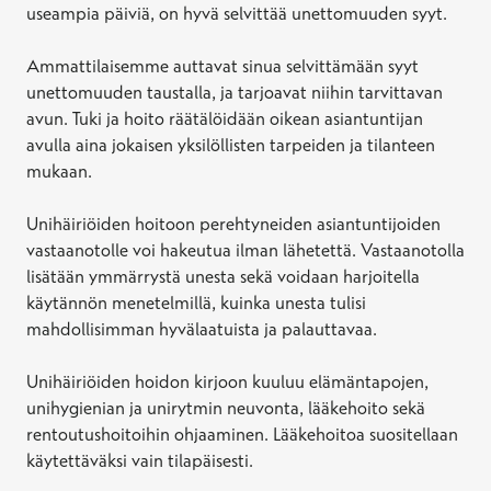
useampia päiviä, on hyvä selvittää unettomuuden syyt.
Ammattilaisemme auttavat sinua selvittämään syyt
unettomuuden taustalla, ja tarjoavat niihin tarvittavan
avun. Tuki ja hoito räätälöidään oikean asiantuntijan
avulla aina jokaisen yksilöllisten tarpeiden ja tilanteen
mukaan.
Unihäiriöiden hoitoon perehtyneiden asiantuntijoiden
vastaanotolle voi hakeutua ilman lähetettä. Vastaanotolla
lisätään ymmärrystä unesta sekä voidaan harjoitella
käytännön menetelmillä, kuinka unesta tulisi
mahdollisimman hyvälaatuista ja palauttavaa.
Unihäiriöiden hoidon kirjoon kuuluu elämäntapojen,
unihygienian ja unirytmin neuvonta, lääkehoito sekä
rentoutushoitoihin ohjaaminen. Lääkehoitoa suositellaan
käytettäväksi vain tilapäisesti.