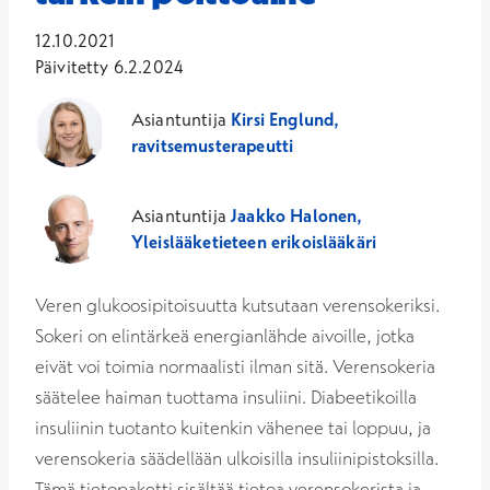
12.10.2021
Päivitetty 6.2.2024
Asiantuntija
Kirsi Englund,
ravitsemusterapeutti
Asiantuntija
Jaakko Halonen,
Yleislääketieteen erikoislääkäri
Veren glukoosipitoisuutta kutsutaan verensokeriksi.
Sokeri on elintärkeä energianlähde aivoille, jotka
eivät voi toimia normaalisti ilman sitä. Verensokeria
säätelee haiman tuottama insuliini. Diabeetikoilla
insuliinin tuotanto kuitenkin vähenee tai loppuu, ja
verensokeria säädellään ulkoisilla insuliinipistoksilla.
Tämä tietopaketti sisältää tietoa verensokerista ja