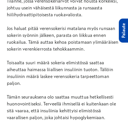
Tilanne, jossa verensokeriarvot voivat nousta korkeiksi,
johtuu usein vähäisestä liikunnasta ja runsaasta
hiilihydraattipitoisesta ruokavaliosta.
Palaute
Jos haluat pitää verensokerisi matalana myös runsaan
sokerin syönnin jälkeen, parasta on liikkua ennen
ruokailua. Tämä auttaa kehoa poistamaan ylimääräisen
sokerin verenkierrosta tehokkaammin.
Toisaalta suuri määrä sokeria elimistössä saattaa
aiheuttaa haimassa liiallisen insuliinin tuoton. Tällöin
insuliinin määrä laskee verensokeria tarpeettoman
paljon.
Tämän seurauksena olo saattaa muuttua hetkellisesti
huonovointiseksi. Terveellä ihmisellä ei kuitenkaan ole
sitä vaaraa, että insuliinia kehittyisi elimistössä
vaarallisen paljon, joka johtaisi hypoglykemiaan.