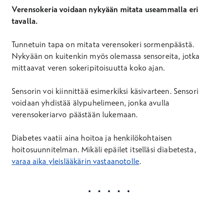
Verensokeria voidaan nykyään mitata useammalla eri
tavalla.
Tunnetuin tapa on mitata verensokeri sormenpäästä.
Nykyään on kuitenkin myös olemassa sensoreita, jotka
mittaavat veren sokeripitoisuutta koko ajan.
Sensorin voi kiinnittää esimerkiksi käsivarteen. Sensori
voidaan yhdistää älypuhelimeen, jonka avulla
verensokeriarvo päästään lukemaan.
Diabetes vaatii aina hoitoa ja henkilökohtaisen
hoitosuunnitelman. Mikäli epäilet itselläsi diabetesta,
varaa aika yleislääkärin vastaanotolle
.