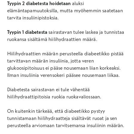
Tyypin 2 diabetesta hoidetaan
aluksi
elämäntapamuutoksilla, mutta myöhemmin saatetaan
tarvita insuliinipistoksia.
Tyypin 1 diabetesta
sairastavan tulee laskea ja tunnistaa
ruokansa sisältämä hiilihydraattien määrä.
Hiilihydraattien määrän perusteella diabeetikko pistää
tarvittavan määrän insuliinia, jotta veren
glukoosipitoisuus ei pääse nousemaan liian korkeaksi.
Ilman insuliinia verensokeri pääsee nousemaan liikaa.
Diabetesta sairastavan ei tule vähentää
hiilihydraattipitoisia ruokia ruokavaliossaan.
On kuitenkin tärkeää, että diabeetikko pystyy
tunnistamaan hiilihydraatteja sisältävät ruoat ja sen
perusteella arviomaan tarvitsemansa insuliinin määrän.