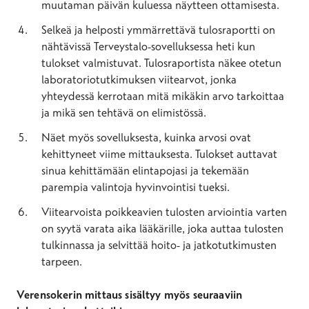
muutaman päivän kuluessa näytteen ottamisesta.
Selkeä ja helposti ymmärrettävä tulosraportti on
nähtävissä Terveystalo-sovelluksessa heti kun
tulokset valmistuvat. Tulosraportista näkee otetun
laboratoriotutkimuksen viitearvot, jonka
yhteydessä kerrotaan mitä mikäkin arvo tarkoittaa
ja mikä sen tehtävä on elimistössä.
Näet myös sovelluksesta, kuinka arvosi ovat
kehittyneet viime mittauksesta. Tulokset auttavat
sinua kehittämään elintapojasi ja tekemään
parempia valintoja hyvinvointisi tueksi.
Viitearvoista poikkeavien tulosten arviointia varten
on syytä varata aika lääkärille, joka auttaa tulosten
tulkinnassa ja selvittää hoito- ja jatkotutkimusten
tarpeen.
Verensokerin mittaus sisältyy myös seuraaviin