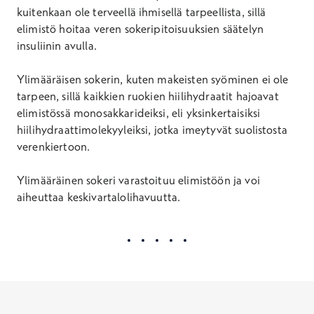
kuitenkaan ole terveellä ihmisellä tarpeellista, sillä
elimistö hoitaa veren sokeripitoisuuksien säätelyn
insuliinin avulla.
Ylimääräisen sokerin, kuten makeisten syöminen ei ole
tarpeen, sillä kaikkien ruokien hiilihydraatit hajoavat
elimistössä monosakkarideiksi, eli yksinkertaisiksi
hiilihydraattimolekyyleiksi, jotka imeytyvät suolistosta
verenkiertoon.
Ylimääräinen sokeri varastoituu elimistöön ja voi
aiheuttaa keskivartalolihavuutta.