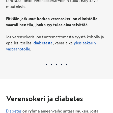
tarkistaa, onko verensokeriarvoihin tullut hälyttäviä
muutoksia.
Pitkään jatkunut korkea verensokeri on elimistölle
vaarallinen tila, jonka syy tulee aina selvittää.
Jos verensokerisi on tuntemattomasta syystä koholla ja
epäilet itselläsi
diabetesta
, varaa aika
yleislääkärin
vastaanotolle
.
Verensokeri ja diabetes
Diabetes
on ryhmä aineenvaihduntasairauksia, joita