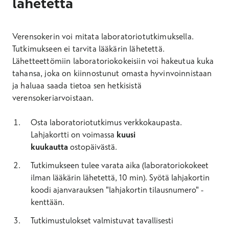
lähetettä
Verensokerin voi mitata laboratoriotutkimuksella.
Tutkimukseen ei tarvita lääkärin lähetettä.
Lähetteettömiin laboratoriokokeisiin voi hakeutua kuka
tahansa, joka on kiinnostunut omasta hyvinvoinnistaan
ja haluaa saada tietoa sen hetkisistä
verensokeriarvoistaan.
Osta laboratoriotutkimus verkkokaupasta.
Lahjakortti on voimassa
kuusi
kuukautta
ostopäivästä.
Tutkimukseen tulee varata aika (laboratoriokokeet
ilman lääkärin lähetettä, 10 min). Syötä lahjakortin
koodi ajanvarauksen "lahjakortin tilausnumero" -
kenttään.
Tutkimustulokset valmistuvat tavallisesti