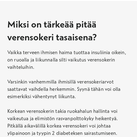
Miksi on tärkeää pitää
verensokeri tasaisena?
Vaikka terveen ihmisen haima tuottaa insuliinia oikein,
on ruoalla ja liikunnalla silti vaikutus verensokerin
vaihteluihin.
Varsinkin vanhemmilla ihmisillä verensokeriarvot
saattavat vaihdella herkemmin. Syynä tähän voi olla
esimerkiksi vähentynyt liikunta.
Korkean verensokerin takia ruokahalun hallinta voi
vaikeutua ja elimistön rasvanpolttokyky heikentyä.
Pitkällä aikavälillä korkea verensokeri voi johtaa
ylipainoon ja tyypin 2 diabeteksen sairastumiseen.