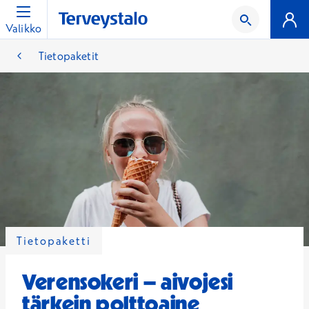
Valikko
Tietopaketit
Tietopaketti
Verensokeri – aivojesi
tärkein polttoaine