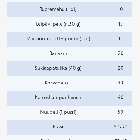
Tuoremehu (1 dl)
10
Leipäviipale (n.30 g)
15
Maitoon keitetty puuro (1 dl)
15
Banaani
20
Suklaapatukka (40 g)
20
Korvapuusti
30
Kerroshampurilainen
40
Nuudeli (1 pussi)
50
Pizza
50-90