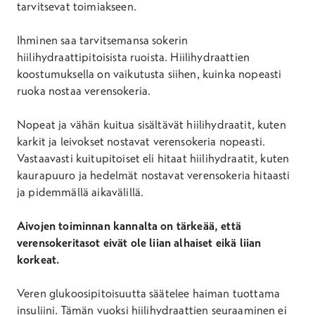
tarvitsevat toimiakseen.
Ihminen saa tarvitsemansa sokerin
hiilihydraattipitoisista ruoista. Hiilihydraattien
koostumuksella on vaikutusta siihen, kuinka nopeasti
ruoka nostaa verensokeria.
Nopeat ja vähän kuitua sisältävät hiilihydraatit, kuten
karkit ja leivokset nostavat verensokeria nopeasti.
Vastaavasti kuitupitoiset eli hitaat hiilihydraatit, kuten
kaurapuuro ja hedelmät nostavat verensokeria hitaasti
ja pidemmällä aikavälillä.
Aivojen toiminnan kannalta on tärkeää, että
verensokeritasot eivät ole liian alhaiset eikä liian
korkeat.
Veren glukoosipitoisuutta säätelee haiman tuottama
insuliini. Tämän vuoksi hiilihydraattien seuraaminen ei