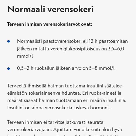
Normaali verensokeri
Terveen ihmisen verensokeriarvot ovat:
Normaalisti paastoverensokeri eli 12 h paastoamisen
jälkeen mitattu veren glukoosipitoisuus on 3,5–6,0
mmol/l
0,5–2 h ruokailun jälkeen arvo on 5–8 mmol/l
Terveellä ihmisellä haiman tuottama insuliini säätelee
elimistön sokeriaineenvaihduntaa. Eri ruoka-aineet ja
määrät saavat haiman tuottamaan eri määriä insuliinia.
Insuliini on ainoa verensokeria laskeva hormoni.
Terveen ihmisen ei tarvitse jatkuvasti seurata
verensokeriarvojaan. Ajoittain voi olla kuitenkin hyvä