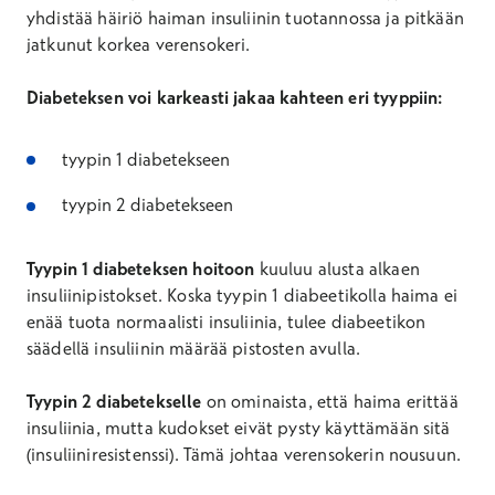
yhdistää häiriö haiman insuliinin tuotannossa ja pitkään
jatkunut korkea verensokeri.
Diabeteksen voi karkeasti jakaa kahteen eri tyyppiin:
tyypin 1 diabetekseen
tyypin 2 diabetekseen
Tyypin 1 diabeteksen hoitoon
kuuluu alusta alkaen
insuliinipistokset. Koska tyypin 1 diabeetikolla haima ei
enää tuota normaalisti insuliinia, tulee diabeetikon
säädellä insuliinin määrää pistosten avulla.
Tyypin 2 diabetekselle
on ominaista, että haima erittää
insuliinia, mutta kudokset eivät pysty käyttämään sitä
(insuliiniresistenssi). Tämä johtaa verensokerin nousuun.