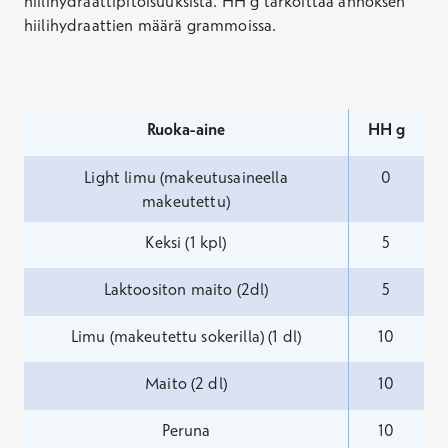
hiilihydraattipitoisuuksista. HH g tarkoittaa annoksen
hiilihydraattien määrä grammoissa.
Ruoka-aine
HH g
Light limu (makeutusaineella
0
makeutettu)
Keksi (1 kpl)
5
Laktoositon maito (2dl)
5
Limu (makeutettu sokerilla) (1 dl)
10
Maito (2 dl)
10
Peruna
10