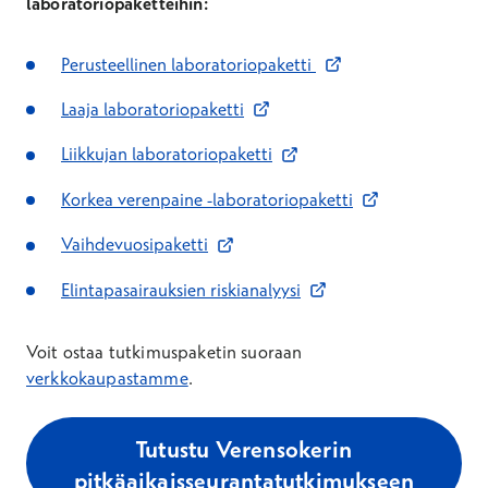
laboratoriopaketteihin:
Avautuu uuteen ikkunaan
Perusteellinen laboratoriopaketti
Avautuu uuteen ikkunaan
Laaja laboratoriopaketti
Avautuu uuteen ikkunaan
Liikkujan laboratoriopaketti
Avautuu uuteen ikkuna
Korkea verenpaine -laboratoriopaketti
Avautuu uuteen ikkunaan
Vaihdevuosipaketti
Avautuu uuteen ikkunaan
Elintapasairauksien riskianalyysi
Voit ostaa tutkimuspaketin suoraan
verkkokaupastamme
.
Tutustu Verensokerin
pitkäaikaisseurantatutkimukseen