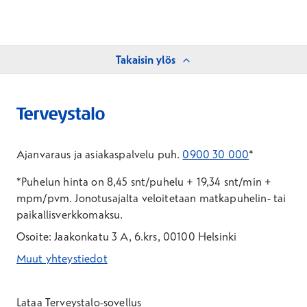
Takaisin ylös
Ajanvaraus ja asiakaspalvelu puh.
0900 30 000
*
*Puhelun hinta on 8,45 snt/puhelu + 19,34 snt/min +
mpm/pvm.
Jonotusajalta veloitetaan matkapuhelin- tai
paikallisverkkomaksu.
Osoite: Jaakonkatu 3 A, 6.krs, 00100 Helsinki
Muut yhteystiedot
*Puhelun hinta on 8,35 snt/puhelu + 19,33 snt/min + mpm/pvm
*Puhelun hinta on matkapuhelinliittymästä 8,35 snt/puhelu + 
Lataa Terveystalo-sovellus