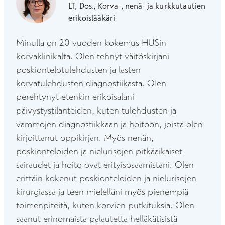
LT, Dos., Korva-, nenä- ja kurkkutautien
erikoislääkäri
Minulla on 20 vuoden kokemus HUSin
korvaklinikalta. Olen tehnyt väitöskirjani
poskiontelotulehdusten ja lasten
korvatulehdusten diagnostiikasta. OIen
perehtynyt etenkin erikoisalani
päivystystilanteiden, kuten tulehdusten ja
vammojen diagnostiikkaan ja hoitoon, joista olen
kirjoittanut oppikirjan. Myös nenän,
poskionteloiden ja nielurisojen pitkäaikaiset
sairaudet ja hoito ovat erityisosaamistani. Olen
erittäin kokenut poskionteloiden ja nielurisojen
kirurgiassa ja teen mielelläni myös pienempiä
toimenpiteitä, kuten korvien putkituksia. Olen
saanut erinomaista palautetta helläkätisistä