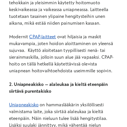
tehokkain ja yleisimmin käytetty hoitomuoto
keskivaikeassa ja vaikeassa uniapneassa. Laitteella
tuotetaan tasainen ylipaine hengitysteihin unen
aikana, mikä estää niiden painumisen kasaan.
Modernit
CPAP-laitteet
ovat hiljaisia ja maskit
mukavampia, joten hoidon aloittaminen on yleensä
sujuvaa. Käyttö aloitetaan tyypillisesti nenä- tai
sierainmaskilla, jolloin suun alue jää vapaaksi. CPAP-
hoito on tällä hetkellä käytettävissä olevista
uniapnean hoitovaihtoehdoista useimmille sopivin.
2. Uniapneakisko – alaleukaa ja kieltä eteenpäin
siirtävä purentakisko
Uniapneakisko
on hammaslääkärin yksilöllisesti
valmistama laite, joka siirtää alaleukaa ja kieltä
eteenpäin. Näin nieluun tulee lisää hengitystilaa.
Lisäksi suulaki jännittyy, mikä vähentää nielun