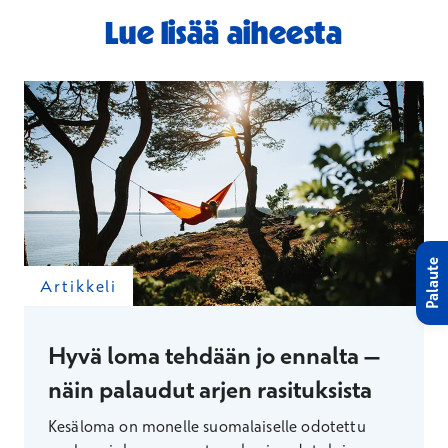
Lue lisää aiheesta
Palaute
Artikkeli
Hyvä loma tehdään jo ennalta –
näin palaudut arjen rasituksista
Kesäloma on monelle suomalaiselle odotettu