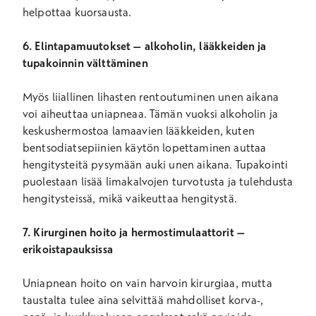
helpottaa kuorsausta.
6. Elintapamuutokset – alkoholin, lääkkeiden ja
tupakoinnin välttäminen
Myös liiallinen lihasten rentoutuminen unen aikana
voi aiheuttaa uniapneaa. Tämän vuoksi alkoholin ja
keskushermostoa lamaavien lääkkeiden, kuten
bentsodiatsepiinien käytön lopettaminen auttaa
hengitysteitä pysymään auki unen aikana. Tupakointi
puolestaan lisää limakalvojen turvotusta ja tulehdusta
hengitysteissä, mikä vaikeuttaa hengitystä.
7. Kirurginen hoito ja hermostimulaattorit –
erikoistapauksissa
Uniapnean hoito on vain harvoin kirurgiaa, mutta
taustalta tulee aina selvittää mahdolliset korva-,