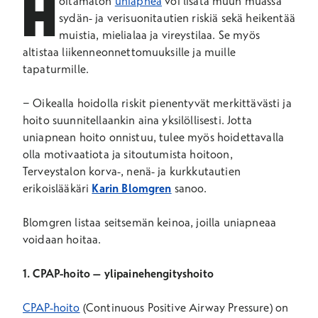
H
oitamaton
uniapnea
voi lisätä muun muassa
sydän- ja verisuonitautien riskiä sekä heikentää
muistia, mielialaa ja vireystilaa. Se myös
altistaa liikenneonnettomuuksille ja muille
tapaturmille.
− Oikealla hoidolla riskit pienentyvät merkittävästi ja
hoito suunnitellaankin aina yksilöllisesti. Jotta
uniapnean hoito onnistuu, tulee myös hoidettavalla
olla motivaatiota ja sitoutumista hoitoon,
Terveystalon korva-, nenä- ja kurkkutautien
erikoislääkäri
Karin Blomgren
sanoo.
Blomgren listaa seitsemän keinoa, joilla uniapneaa
voidaan hoitaa.
1. CPAP-hoito – ylipainehengityshoito
CPAP-hoito
(Continuous Positive Airway Pressure) on