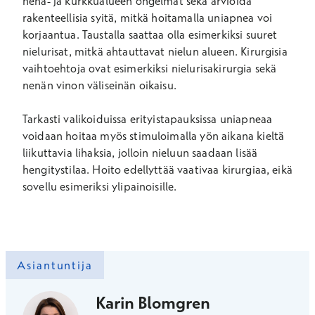
nenä- ja kurkkualueen ongelmat sekä arvioida
rakenteellisia syitä, mitkä hoitamalla uniapnea voi
korjaantua. Taustalla saattaa olla esimerkiksi suuret
nielurisat, mitkä ahtauttavat nielun alueen. Kirurgisia
vaihtoehtoja ovat esimerkiksi nielurisakirurgia sekä
nenän vinon väliseinän oikaisu.
Tarkasti valikoiduissa erityistapauksissa uniapneaa
voidaan hoitaa myös stimuloimalla yön aikana kieltä
liikuttavia lihaksia, jolloin nieluun saadaan lisää
hengitystilaa. Hoito edellyttää vaativaa kirurgiaa, eikä
sovellu esimeriksi ylipainoisille.
Asiantuntija
Karin Blomgren