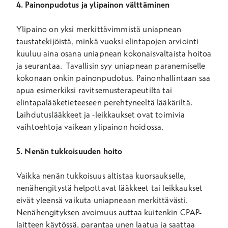
4. Painonpudotus ja ylipainon välttäminen
Ylipaino on yksi merkittävimmistä uniapnean
taustatekijöistä, minkä vuoksi elintapojen arviointi
kuuluu aina osana uniapnean kokonaisvaltaista hoitoa
ja seurantaa. Tavallisin syy uniapnean paranemiselle
kokonaan onkin painonpudotus. Painonhallintaan saa
apua esimerkiksi ravitsemusterapeutilta tai
elintapalääketieteeseen perehtyneeltä lääkäriltä.
Laihdutuslääkkeet ja -leikkaukset ovat toimivia
vaihtoehtoja vaikean ylipainon hoidossa.
5. Nenän tukkoisuuden hoito
Vaikka nenän tukkoisuus altistaa kuorsaukselle,
nenähengitystä helpottavat lääkkeet tai leikkaukset
eivät yleensä vaikuta uniapneaan merkittävästi.
Nenähengityksen avoimuus auttaa kuitenkin CPAP-
laitteen käytössä, parantaa unen laatua ja saattaa