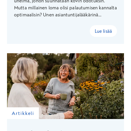
unelma, johon suunnataan kovin odotuksin.
Mutta millainen loma olisi palautumisen kannalta
optimaalisin? Unen asiantuntijalääkärinä
Terveystalolla työskentelevä Eevert Partinen
kertoo.
Lue lisää
Artikkeli