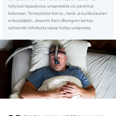
tietyissä tapauksissa uniapneasta voi parantua
kokonaan. Terveystalon korva-, nenä- ja kurkkutautien
erikoislääkäri, dosentti Karin Blomgren kertoo
seitsemän tehokasta tapaa hoitaa uniapneaa.