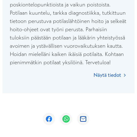
poskiontelopunktioista ja vaikun poistoista.
Potilaan kuuntelu, tarkka diagnostiikka, tutkittuun
tietoon perustuva potilaslähtöinen hoito ja selkeät
hoito-ohjeet ovat työni perusta. Parhaisiin
tuloksiin päästään potilaan ja lääkärin yhteistyössä
avoimen ja ystävällisen vuorovaikutuksen kautta.
Hoidan mielelläni kaiken ikäisiä potilaita. Kohtaan
pienimmätkin potilaat yksilöinä. Tervetuloa!
Näytä tiedot
Avautuu uuteen ikkunaan
Avautuu uuteen ikkunaan
Avautuu uuteen ikkunaan