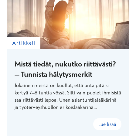
Artikkeli
Mistä tiedät, nukutko riittävästi?
– Tunnista hälytysmerkit
Jokainen meistä on kuullut, että unta pitäisi
kertyä 7–8 tuntia yössä. Silti vain puolet ihmisistä
saa riittävästi lepoa. Unen asiantuntijalääkärinä
ja työterveyshuollon erikoislääkärinä
Terveystalolla työskentelevä Sinikka Haakana
kertoo, miten ja miksi uneen kannattaa satsata.
Lue lisää