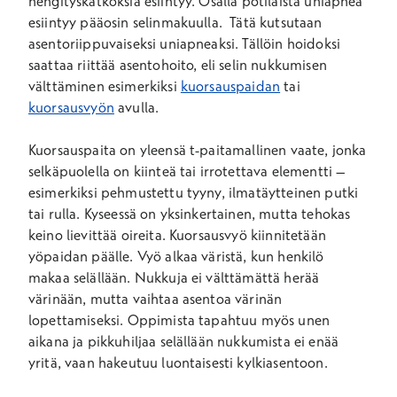
hengityskatkoksia esiintyy. Osalla potilaista uniapnea
esiintyy pääosin selinmakuulla. Tätä kutsutaan
asentoriippuvaiseksi uniapneaksi. Tällöin hoidoksi
saattaa riittää asentohoito, eli selin nukkumisen
välttäminen esimerkiksi
kuorsauspaidan
tai
kuorsausvyön
avulla.
Kuorsauspaita on yleensä t-paitamallinen vaate, jonka
selkäpuolella on kiinteä tai irrotettava elementti –
esimerkiksi pehmustettu tyyny, ilmatäytteinen putki
tai rulla. Kyseessä on yksinkertainen, mutta tehokas
keino lievittää oireita. Kuorsausvyö kiinnitetään
yöpaidan päälle. Vyö alkaa väristä, kun henkilö
makaa selällään. Nukkuja ei välttämättä herää
värinään, mutta vaihtaa asentoa värinän
lopettamiseksi. Oppimista tapahtuu myös unen
aikana ja pikkuhiljaa selällään nukkumista ei enää
yritä, vaan hakeutuu luontaisesti kylkiasentoon.