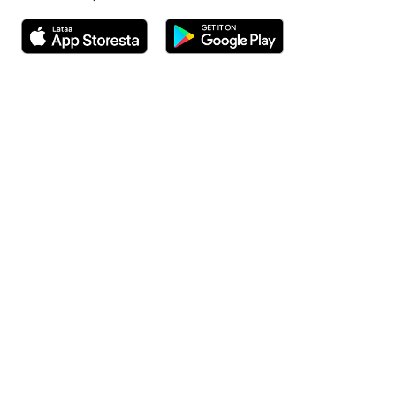
Avautuu uuteen ikkunaan
Avautuu uuteen ikkunaan
Henkilöasiakkaat
Hinnasto
Ajanvaraus
Toimipaikat
Asiantuntijat
Anna palautetta