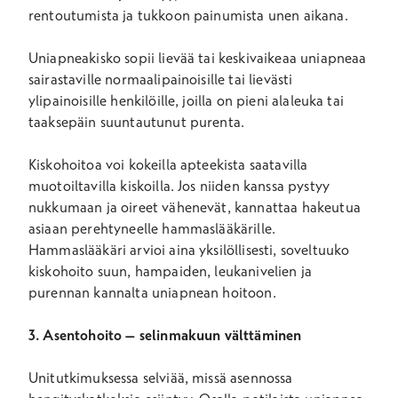
rentoutumista ja tukkoon painumista unen aikana.
Uniapneakisko sopii lievää tai keskivaikeaa uniapneaa
sairastaville normaalipainoisille tai lievästi
ylipainoisille henkilöille, joilla on pieni alaleuka tai
taaksepäin suuntautunut purenta.
Kiskohoitoa voi kokeilla apteekista saatavilla
muotoiltavilla kiskoilla. Jos niiden kanssa pystyy
nukkumaan ja oireet vähenevät, kannattaa hakeutua
asiaan perehtyneelle hammaslääkärille.
Hammaslääkäri arvioi aina yksilöllisesti, soveltuuko
kiskohoito suun, hampaiden, leukanivelien ja
purennan kannalta uniapnean hoitoon.
3. Asentohoito – selinmakuun välttäminen
Unitutkimuksessa selviää, missä asennossa