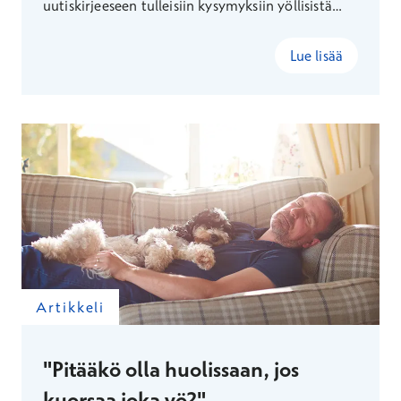
uutiskirjeeseen tulleisiin kysymyksiin yöllisistä
heräilyistä.
Lue lisää
Artikkeli
"Pitääkö olla huolissaan, jos
kuorsaa joka yö?"