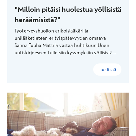
"Milloin pitäisi huolestua yöllisistä
heräämisistä?"
Työterveyshuollon erikoislääkäri ja
unilääketieteen erityispätevyyden omaava
Sanna-Tuulia Mattila vastaa huhtikuun Unen
uutiskirjeeseen tulleisiin kysymyksiin yöllisistä
heräilyistä.
Lue lisää