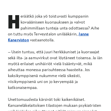
H
eräätkö joka yö toistuvasti kumppanin
kovaääniseen kuorsaukseen ja valvot
pahimmillaan tunteja unta odottaessa? Aihe
on tuttu myös Terveystalon unilääkärin,
Janne
Kanerviston
vastaanotolla.
– Usein tuntuu, että juuri herkkäuniset ja kuorsaajat
sekä ilta- ja aamuvirkut ovat löytäneet toisensa. Ja iän
myötä erilaiset unihäiriöt vielä lisääntyvät, mikä
aiheuttaa monessa parisuhteessa haasteita. Jos
kaksikymppisenä nukumme vielä sikeästi,
viisikymppisenä uni on jo kevyempää ja
katkonaisempaa.
Unettomuudesta kärsivät toki kaikenikäiset.
Kansaneläkelaitoksen tilastojen mukaan psykiatristen