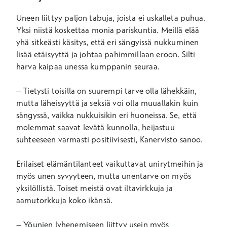
Uneen liittyy paljon tabuja, joista ei uskalleta puhua.
Yksi niistä koskettaa monia pariskuntia. Meillä elää
yhä sitkeästi käsitys, että eri sängyissä nukkuminen
lisää etäisyyttä ja johtaa pahimmillaan eroon. Silti
harva kaipaa unessa kumppanin seuraa.
– Tietysti toisilla on suurempi tarve olla lähekkäin,
mutta läheisyyttä ja seksiä voi olla muuallakin kuin
sängyssä, vaikka nukkuisikin eri huoneissa. Se, että
molemmat saavat levätä kunnolla, heijastuu
suhteeseen varmasti positiivisesti, Kanervisto sanoo.
Erilaiset elämäntilanteet vaikuttavat unirytmeihin ja
myös unen syvyyteen, mutta unentarve on myös
yksilöllistä. Toiset meistä ovat iltavirkkuja ja
aamutorkkuja koko ikänsä.
– Yöunien lyhenemiseen liittyy usein myös