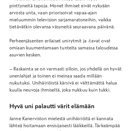
pinttyneitä tapoja. Monet ihmiset eivät nykyään
arvosta unta, vaan priorisoivat vapaa-ajan
mieluummin television sarjamaratoneihin, vaikka
tietävätkin olevansa väsyneitä seuraavana päivänä.
Perheenjäsenten erilaiset unirytmit ja -tavat ovat
omiaan kuumentamaan tunteita samassa taloudessa
asuvien kesken.
– Raskainta se on varmasti silloin, jos yhdellä on hyvät
unenlahjat ja toinen ei meinaa saada millään
nukutuksi. Unihäiriöistä kärsivä ei välttämättä halua
kuulla neuvoja ihmiseltä, joka nukkuu kuin tukki.
Hyvä uni palautti värit elämään
Janne Kanerviston mielestä unihäiriöitä ei kannata
lähteä hoitamaan ensisijaisesti lääkkeillä. Tärkeämpää