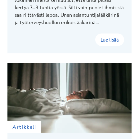
Jokainen meistä on kuullut, että unta pitäisi
kertyä 7–8 tuntia yössä. Silti vain puolet ihmisistä
saa riittävästi lepoa. Unen asiantuntijalääkärinä
ja työterveyshuollon erikoislääkärinä
Terveystalolla työskentelevä Sinikka Haakana
kertoo, miten ja miksi uneen kannattaa satsata.
Lue lisää
Artikkeli