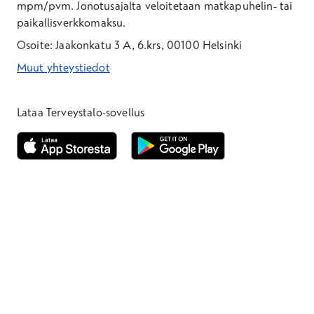
mpm/pvm.
Jonotusajalta veloitetaan matkapuhelin- tai
paikallisverkkomaksu.
Osoite: Jaakonkatu 3 A, 6.krs, 00100 Helsinki
Muut yhteystiedot
*Puhelun hinta on 8,35 snt/puhelu + 19,33 snt/min + mpm/pvm
*Puhelun hinta on matkapuhelinliittymästä 8,35 snt/puhelu + 
Lataa Terveystalo-sovellus
Avautuu uuteen ikkunaan
Avautuu uuteen ikkunaan
Henkilöasiakkaat
Hinnasto
Ajanvaraus