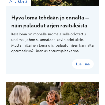
Artikkeli
Hyvä loma tehdään jo ennalta –
näin palaudut arjen rasituksista
Kesäloma on monelle suomalaiselle odotettu
unelma, johon suunnataan kovin odotuksin.
Mutta millainen loma olisi palautumisen kannalta
optimaalisin? Unen asiantuntijalääkärinä
Terveystalolla työskentelevä Eevert Partinen
kertoo.
Lue lisää