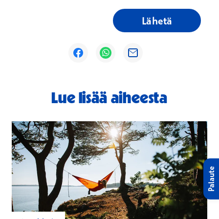
Lähetä
Avautuu uuteen ikkunaan
Avautuu uuteen ikkunaan
Avautuu uuteen ikkunaan
Lue lisää aiheesta
Palaute