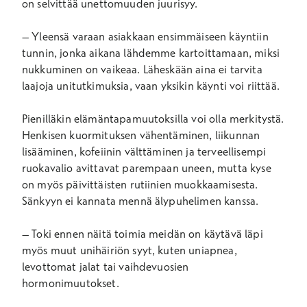
on selvittää unettomuuden juurisyy.
– Yleensä varaan asiakkaan ensimmäiseen käyntiin
tunnin, jonka aikana lähdemme kartoittamaan, miksi
nukkuminen on vaikeaa. Läheskään aina ei tarvita
laajoja unitutkimuksia, vaan yksikin käynti voi riittää.
Pienilläkin elämäntapamuutoksilla voi olla merkitystä.
Henkisen kuormituksen vähentäminen, liikunnan
lisääminen, kofeiinin välttäminen ja terveellisempi
ruokavalio avittavat parempaan uneen, mutta kyse
on myös päivittäisten rutiinien muokkaamisesta.
Sänkyyn ei kannata mennä älypuhelimen kanssa.
– Toki ennen näitä toimia meidän on käytävä läpi
myös muut unihäiriön syyt, kuten uniapnea,
levottomat jalat tai vaihdevuosien
hormonimuutokset.