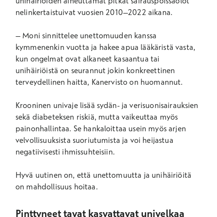
unihäiriöiden aiheuttamat pitkät sairauspoissaolot
nelinkertaistuivat vuosien 2010–2022 aikana.
– Moni sinnittelee unettomuuden kanssa
kymmenenkin vuotta ja hakee apua lääkäristä vasta,
kun ongelmat ovat alkaneet kasaantua tai
unihäiriöistä on seurannut jokin konkreettinen
terveydellinen haitta, Kanervisto on huomannut.
Krooninen univaje lisää sydän- ja verisuonisairauksien
sekä diabeteksen riskiä, mutta vaikeuttaa myös
painonhallintaa. Se hankaloittaa usein myös arjen
velvollisuuksista suoriutumista ja voi heijastua
negatiivisesti ihmissuhteisiin.
Hyvä uutinen on, että unettomuutta ja unihäiriöitä
on mahdollisuus hoitaa.
Pinttyneet tavat kasvattavat univelkaa