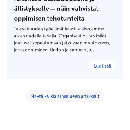
ällistykselle – näin vahvistat
oppimisen tehotunteita
Tulevaisuuden työelämä haastaa aivojamme
aivan uudella tavalla. Organisaatiot ja yksilöt
joutuvat sopeutumaan jatkuvaan muutokseen,
jossa oppiminen, tiedon jakaminen ja
monimuotoisen ajattelun hyödyntäminen
nousevat keskiöön. Enää ei riitä, että hallitsee
Lue lisää
yhden taidon perusteellisesti, vaan tarvitaan
uteliaisuutta, kykyä uudistua ja taitoa yhdistellä
erilaisia näkökulmia luovasti. Aivotutkija Katri
Saarikiven mukaan kognitiivisesti stimuloiva työ
Näytä kaikki aihealueen artikkelit
parantaa aivoterveyttä, kunhan organisaatioissa
onnistutaan huolehtimaan siitä, että kuormitus ei
jatkuvasti loiskahda liian suureksi.