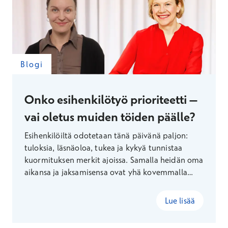
Blogi
Onko esihenkilötyö prioriteetti –
vai oletus muiden töiden päälle?
Esihenkilöiltä odotetaan tänä päivänä paljon:
tuloksia, läsnäoloa, tukea ja kykyä tunnistaa
kuormituksen merkit ajoissa. Samalla heidän oma
aikansa ja jaksamisensa ovat yhä kovemmalla
koetuksella, joten Terveystalon
organisaatiopsykologit Kaisa Poutanen ja Eveliina
Lue lisää
Holmgren esittävät aiheellisen kysymyksen: onko
esihenkilötyö työpaikoilla aidosti prioriteetti vai