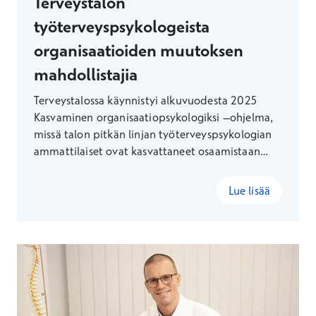
Terveystalon
työterveyspsykologeista
organisaatioiden muutoksen
mahdollistajia
Terveystalossa käynnistyi alkuvuodesta 2025
Kasvaminen organisaatiopsykologiksi –ohjelma,
missä talon pitkän linjan työterveyspsykologian
ammattilaiset ovat kasvattaneet osaamistaan
organisaatiotason ongelmanratkaisusta.
Ensimmäinen ohjelma on juuri tullut päätökseen
Lue lisää
ja vahvistanut Terveystalon ammattilaisten
osaamista koko Suomen alueella. Positiivisten
kokemusten myötä ohjelma on saamassa jatkoa
myös vuonna 2026.