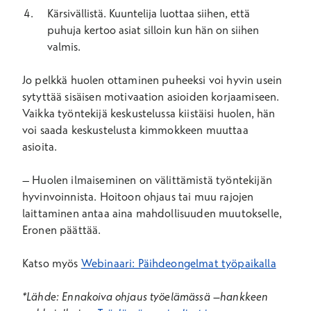
Kärsivällistä. Kuuntelija luottaa siihen, että
puhuja kertoo asiat silloin kun hän on siihen
valmis.
Jo pelkkä huolen ottaminen puheeksi voi hyvin usein
sytyttää sisäisen motivaation asioiden korjaamiseen.
Vaikka työntekijä keskustelussa kiistäisi huolen, hän
voi saada keskustelusta kimmokkeen muuttaa
asioita.
–
Huolen ilmaiseminen on välittämistä työntekijän
hyvinvoinnista. Hoitoon ohjaus tai muu rajojen
laittaminen antaa aina mahdollisuuden muutokselle,
Eronen päättää.
Katso myös
Webinaari: Päihdeongelmat työpaikalla
*Lähde: Ennakoiva ohjaus työelämässä –hankkeen