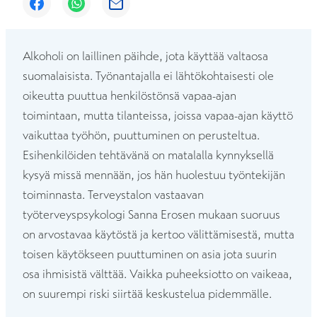
Avautuu uuteen ikkunaan
Avautuu uuteen ikkunaan
Avautuu uuteen ikkunaan
Alkoholi on laillinen päihde, jota käyttää valtaosa
suomalaisista. Työnantajalla ei lähtökohtaisesti ole
oikeutta puuttua henkilöstönsä vapaa-ajan
toimintaan, mutta tilanteissa, joissa vapaa-ajan käyttö
vaikuttaa työhön, puuttuminen on perusteltua.
Esihenkilöiden tehtävänä on matalalla kynnyksellä
kysyä missä mennään, jos hän huolestuu työntekijän
toiminnasta. Terveystalon vastaavan
työterveyspsykologi Sanna Erosen mukaan suoruus
on arvostavaa käytöstä ja kertoo välittämisestä, mutta
toisen käytökseen puuttuminen on asia jota suurin
osa ihmisistä välttää. Vaikka puheeksiotto on vaikeaa,
on suurempi riski siirtää keskustelua pidemmälle.