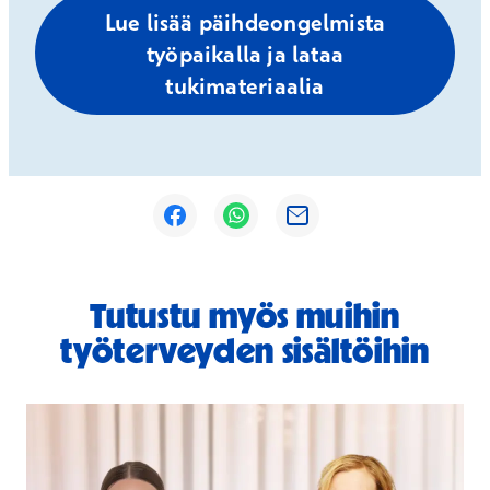
Lue lisää päihdeongelmista
työpaikalla ja lataa
tukimateriaalia
Avautuu uuteen ikkunaan
Avautuu uuteen ikkunaan
Avautuu uuteen ikkunaan
Tutustu myös muihin
työterveyden sisältöihin