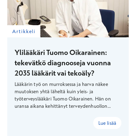
Artikkeli
Ylilääkäri Tuomo Oikarainen:
tekevätkö diagnooseja vuonna
2035 lääkärit vai tekoäly?
Lääkärin työ on murroksessa ja harva näkee
muutoksen yhtä läheltä kuin yleis- ja
työterveyslääkäri Tuomo Oikarainen. Hän on
uransa aikana kehittänyt terveydenhuollon
teknologiaa ensin sarjayrittäjänä, sen jälkeen
Terveystalon digiylilääkärinä ja nyt
Lue lisää
vastaanottojen ylilääkärinä.