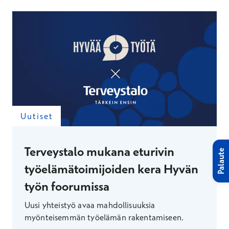
vain yksi vastuu muiden joukossa.
Uutiset
Terveystalo mukana eturivin
Palaute
työelämätoimijoiden kera Hyvän
työn foorumissa
Uusi yhteistyö avaa mahdollisuuksia
myönteisemmän työelämän rakentamiseen.