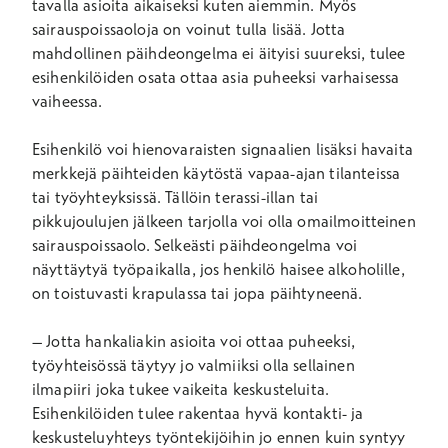
tavalla asioita aikaiseksi kuten aiemmin. Myös
sairauspoissaoloja on voinut tulla lisää. Jotta
mahdollinen päihdeongelma ei äityisi suureksi, tulee
esihenkilöiden osata ottaa asia puheeksi varhaisessa
vaiheessa.
Esihenkilö voi hienovaraisten signaalien lisäksi havaita
merkkejä päihteiden käytöstä vapaa-ajan tilanteissa
tai työyhteyksissä. Tällöin terassi-illan tai
pikkujoulujen jälkeen tarjolla voi olla omailmoitteinen
sairauspoissaolo. Selkeästi päihdeongelma voi
näyttäytyä työpaikalla, jos henkilö haisee alkoholille,
on toistuvasti krapulassa tai jopa päihtyneenä.
–
Jotta hankaliakin asioita voi ottaa puheeksi,
työyhteisössä täytyy jo valmiiksi olla sellainen
ilmapiiri joka tukee vaikeita keskusteluita.
Esihenkilöiden tulee rakentaa hyvä kontakti- ja
keskusteluyhteys työntekijöihin jo ennen kuin syntyy