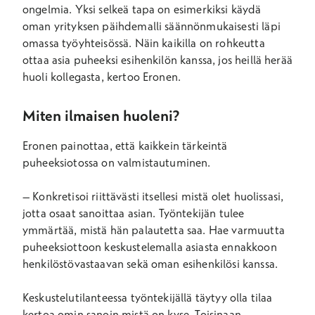
ongelmia. Yksi selkeä tapa on esimerkiksi käydä
oman yrityksen päihdemalli säännönmukaisesti läpi
omassa työyhteisössä. Näin kaikilla on rohkeutta
ottaa asia puheeksi esihenkilön kanssa, jos heillä herää
huoli kollegasta, kertoo Eronen.
Miten ilmaisen huoleni?
Eronen painottaa, että kaikkein tärkeintä
puheeksiotossa on valmistautuminen.
–
Konkretisoi riittävästi itsellesi mistä olet huolissasi,
jotta osaat sanoittaa asian. Työntekijän tulee
ymmärtää, mistä hän palautetta saa. Hae varmuutta
puheeksiottoon keskustelemalla asiasta ennakkoon
henkilöstövastaavan sekä oman esihenkilösi kanssa.
Keskustelutilanteessa työntekijällä täytyy olla tilaa
kertoa omin sanoin mistä on kyse. Toisinaan