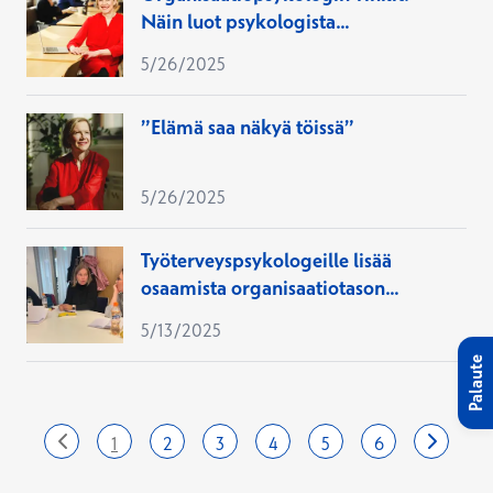
Näin luot psykologista
turvallisuutta työpaikalla
5/26/2025
”Elämä saa näkyä töissä”
5/26/2025
Työterveyspsykologeille lisää
osaamista organisaatiotason
ongelmanratkaisuun
5/13/2025
Palaute
sivu
sivu
sivu
sivu
sivu
sivu
Viimeinen
Seuraav
siv
1
2
3
4
5
6