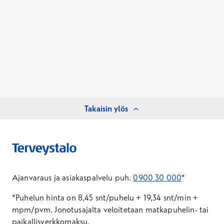
Takaisin ylös
Ajanvaraus ja asiakaspalvelu puh.
0900 30 000
*
*Puhelun hinta on 8,45 snt/puhelu + 19,34 snt/min +
mpm/pvm.
Jonotusajalta veloitetaan matkapuhelin- tai
paikallisverkkomaksu.