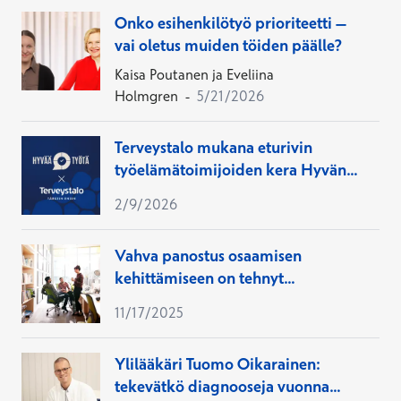
Onko esihenkilötyö prioriteetti –
vai oletus muiden töiden päälle?
Kaisa Poutanen ja Eveliina
Holmgren
-
5/21/2026
Terveystalo mukana eturivin
työelämätoimijoiden kera Hyvän
työn foorumissa
2/9/2026
Vahva panostus osaamisen
kehittämiseen on tehnyt
Terveystalon
11/17/2025
työterveyspsykologeista
organisaatioiden muutoksen
Ylilääkäri Tuomo Oikarainen:
mahdollistajia
tekevätkö diagnooseja vuonna