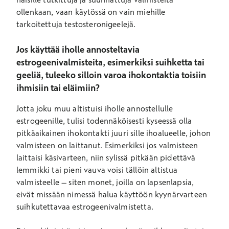
ollenkaan, vaan käytössä on vain miehille
tarkoitettuja testosteronigeelejä.
Jos käyttää iholle annosteltavia
estrogeenivalmisteita, esimerkiksi suihketta tai
geeliä, tuleeko silloin varoa ihokontaktia toisiin
ihmisiin tai eläimiin?
Jotta joku muu altistuisi iholle annostellulle
estrogeenille, tulisi todennäköisesti kyseessä olla
pitkäaikainen ihokontakti juuri sille ihoalueelle, johon
valmisteen on laittanut. Esimerkiksi jos valmisteen
laittaisi käsivarteen, niin sylissä pitkään pidettävä
lemmikki tai pieni vauva voisi tällöin altistua
valmisteelle – siten monet, joilla on lapsenlapsia,
eivät missään nimessä halua käyttöön kyynärvarteen
suihkutettavaa estrogeenivalmistetta.