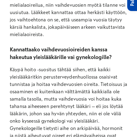
mielialaoireilua, niin vaihdevuosien myötä tilanne voi
uusiutua. Lääkkeet kannattaa ottaa herkästi käyttöön,
jos vaihtoehtona on se, että useampia vuosia täytyy
kärsiä hankalista, jokapäiväiseen arkeen vaikuttavista
mielialaoireista.
Kannattaako vaihdevuosioireiden kanssa
hakeutua yleislääkärille vai gynekologille?
Käypä hoito -suositus tähtää siihen, että kaikki
yleislääkäritkin perusterveydenhuollossa osaisivat
tunnistaa ja hoitaa vaihdevuosien oireita. Tietoisuus ja
osaaminen ei kuitenkaan välttämättä kaikkialla ole
samalla tasolla, mutta vaihdevuosia voi hoitaa kuka
tahansa aiheeseen perehtynyt lääkäri – eli jos löytää
lääkärin, johon saa hyvän yhteyden, niin ei ole väliä
onko kyseessä gynekologi vai yleislääkäri.
Gynekologeille tietysti aihe on arkipäivää, hormonit
ja niistä aiheutuvat oireet eri elämävaiheissa ovat