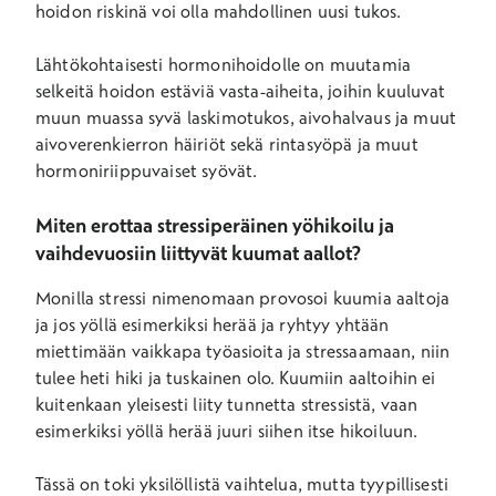
hoidon riskinä voi olla mahdollinen uusi tukos.
Lähtökohtaisesti hormonihoidolle on muutamia
selkeitä hoidon estäviä vasta-aiheita, joihin kuuluvat
muun muassa syvä laskimotukos, aivohalvaus ja muut
aivoverenkierron häiriöt sekä rintasyöpä ja muut
hormoniriippuvaiset syövät.
Miten erottaa stressiperäinen yöhikoilu ja
vaihdevuosiin liittyvät kuumat aallot?
Monilla stressi nimenomaan provosoi kuumia aaltoja
ja jos yöllä esimerkiksi herää ja ryhtyy yhtään
miettimään vaikkapa työasioita ja stressaamaan, niin
tulee heti hiki ja tuskainen olo. Kuumiin aaltoihin ei
kuitenkaan yleisesti liity tunnetta stressistä, vaan
esimerkiksi yöllä herää juuri siihen itse hikoiluun.
Tässä on toki yksilöllistä vaihtelua, mutta tyypillisesti