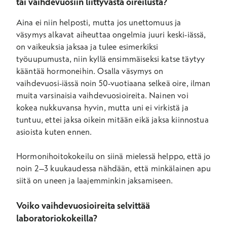
tai vaihdevuosiin liittyvästä oireilusta?
Aina ei niin helposti, mutta jos unettomuus ja
väsymys alkavat aiheuttaa ongelmia juuri keski-iässä,
on vaikeuksia jaksaa ja tulee esimerkiksi
työuupumusta, niin kyllä ensimmäiseksi katse täytyy
kääntää hormoneihin. Osalla väsymys on
vaihdevuosi-iässä noin 50-vuotiaana selkeä oire, ilman
muita varsinaisia vaihdevuosioireita. Nainen voi
kokea nukkuvansa hyvin, mutta uni ei virkistä ja
tuntuu, ettei jaksa oikein mitään eikä jaksa kiinnostua
asioista kuten ennen.
Hormonihoitokokeilu on siinä mielessä helppo, että jo
noin 2–3 kuukaudessa nähdään, että minkälainen apu
siitä on uneen ja laajemminkin jaksamiseen.
Voiko vaihdevuosioireita selvittää
laboratoriokokeilla?