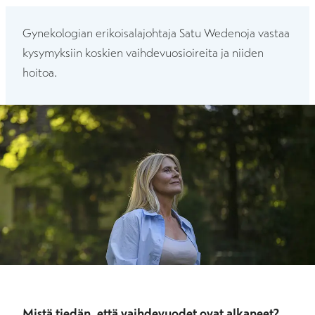
Gynekologian erikoisalajohtaja Satu Wedenoja vastaa
kysymyksiin koskien vaihdevuosioireita ja niiden
hoitoa.
Mistä tiedän, että vaihdevuodet ovat alkaneet?