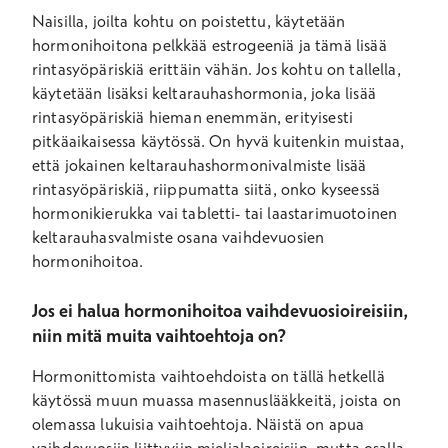
Naisilla, joilta kohtu on poistettu, käytetään
hormonihoitona pelkkää estrogeeniä ja tämä lisää
rintasyöpäriskiä erittäin vähän. Jos kohtu on tallella,
käytetään lisäksi keltarauhashormonia, joka lisää
rintasyöpäriskiä hieman enemmän, erityisesti
pitkäaikaisessa käytössä. On hyvä kuitenkin muistaa,
että jokainen keltarauhashormonivalmiste lisää
rintasyöpäriskiä, riippumatta siitä, onko kyseessä
hormonikierukka vai tabletti- tai laastarimuotoinen
keltarauhasvalmiste osana vaihdevuosien
hormonihoitoa.
Jos ei halua hormonihoitoa vaihdevuosioireisiin,
niin mitä muita vaihtoehtoja on?
Hormonittomista vaihtoehdoista on tällä hetkellä
käytössä muun muassa masennuslääkkeitä, joista on
olemassa lukuisia vaihtoehtoja. Näistä on apua