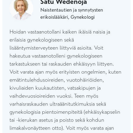
Satu Wedenoja
Naistentautien ja synnytysten
erikoislääkäri, Gynekologi
Hoidan vastaanotollani kaiken ikäisiä naisia ja
erilaisia gynekologiseen sekä
lisääntymisterveyteen liittyviä asioita. Voit
hakeutua vastaanotolleni gynekologiseen
tarkastukseen tai raskauden ehkäisyyn liittyen.
Voit varata ajan myös erityisten ongelmien, kuten
emätintulehdusoireiden, vuotohäiriöiden,
kivuliaiden kuukautisten, vatsakipujen ja
vaihdevuosioireiden vuoksi. Teen myös
varhaisraskauden ultraäänitutkimuksia sekä
gynekologisia pientoimenpiteitä (ehkäisykapselin
tai -kierukan asetus ja poisto sekä kohdun
limakalvonäytteen otto). Voit myös varata ajan