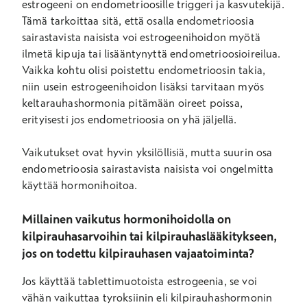
estrogeeni on endometrioosille triggeri ja kasvutekijä.
Tämä tarkoittaa sitä, että osalla endometrioosia
sairastavista naisista voi estrogeenihoidon myötä
ilmetä kipuja tai lisääntynyttä endometrioosioireilua.
Vaikka kohtu olisi poistettu endometrioosin takia,
niin usein estrogeenihoidon lisäksi tarvitaan myös
keltarauhashormonia pitämään oireet poissa,
erityisesti jos endometrioosia on yhä jäljellä.
Vaikutukset ovat hyvin yksilöllisiä, mutta suurin osa
endometrioosia sairastavista naisista voi ongelmitta
käyttää hormonihoitoa.
Millainen vaikutus hormonihoidolla on
kilpirauhasarvoihin tai kilpirauhaslääkitykseen,
jos on todettu kilpirauhasen vajaatoiminta?
Jos käyttää tablettimuotoista estrogeenia, se voi
vähän vaikuttaa tyroksiinin eli kilpirauhashormonin