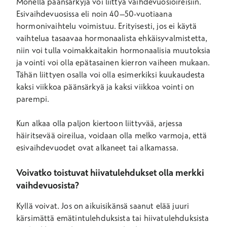
Monella päänsärkyjä voi liittyä vaihdevuosioireisiin.
Esivaihdevuosissa eli noin 40–50-vuotiaana
hormonivaihtelu voimistuu. Erityisesti, jos ei käytä
vaihtelua tasaavaa hormonaalista ehkäisyvalmistetta,
niin voi tulla voimakkaitakin hormonaalisia muutoksia
ja vointi voi olla epätasainen kierron vaiheen mukaan.
Tähän liittyen osalla voi olla esimerkiksi kuukaudesta
kaksi viikkoa päänsärkyä ja kaksi viikkoa vointi on
parempi.
Kun alkaa olla paljon kiertoon liittyvää, arjessa
häiritsevää oireilua, voidaan olla melko varmoja, että
esivaihdevuodet ovat alkaneet tai alkamassa.
Voivatko toistuvat hiivatulehdukset olla merkki
vaihdevuosista?
Kyllä voivat. Jos on aikuisikänsä saanut elää juuri
kärsimättä emätintulehduksista tai hiivatulehduksista