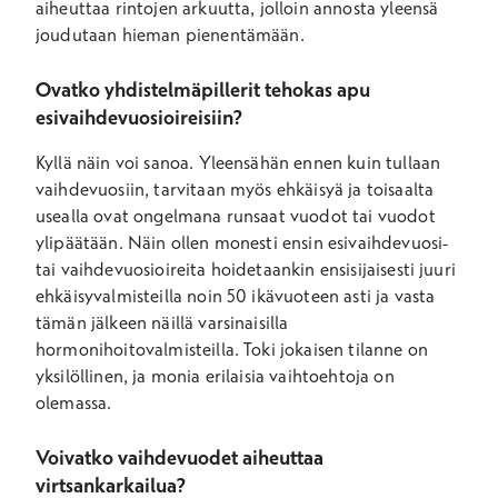
aiheuttaa rintojen arkuutta, jolloin annosta yleensä
joudutaan hieman pienentämään.
Ovatko yhdistelmäpillerit tehokas apu
esivaihdevuosioireisiin?
Kyllä näin voi sanoa. Yleensähän ennen kuin tullaan
vaihdevuosiin, tarvitaan myös ehkäisyä ja toisaalta
usealla ovat ongelmana runsaat vuodot tai vuodot
ylipäätään. Näin ollen monesti ensin esivaihdevuosi-
tai vaihdevuosioireita hoidetaankin ensisijaisesti juuri
ehkäisyvalmisteilla noin 50 ikävuoteen asti ja vasta
tämän jälkeen näillä varsinaisilla
hormonihoitovalmisteilla. Toki jokaisen tilanne on
yksilöllinen, ja monia erilaisia vaihtoehtoja on
olemassa.
Voivatko vaihdevuodet aiheuttaa
virtsankarkailua?