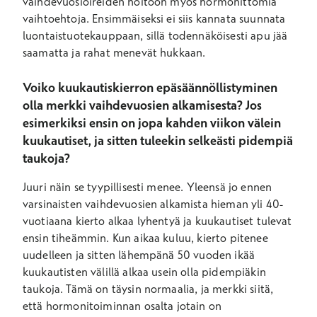
vaihdevuosioireiden hoitoon myös hormonittomia
vaihtoehtoja. Ensimmäiseksi ei siis kannata suunnata
luontaistuotekauppaan, sillä todennäköisesti apu jää
saamatta ja rahat menevät hukkaan.
Voiko kuukautiskierron epäsäännöllistyminen
olla merkki vaihdevuosien alkamisesta? Jos
esimerkiksi ensin on jopa kahden viikon välein
kuukautiset, ja sitten tuleekin selkeästi pidempiä
taukoja?
Juuri näin se tyypillisesti menee. Yleensä jo ennen
varsinaisten vaihdevuosien alkamista hieman yli 40-
vuotiaana kierto alkaa lyhentyä ja kuukautiset tulevat
ensin tiheämmin. Kun aikaa kuluu, kierto pitenee
uudelleen ja sitten lähempänä 50 vuoden ikää
kuukautisten välillä alkaa usein olla pidempiäkin
taukoja. Tämä on täysin normaalia, ja merkki siitä,
että hormonitoiminnan osalta jotain on