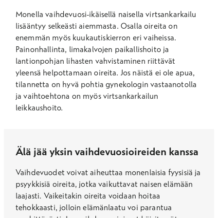
Monella vaihdevuosi-ikäisellä naisella virtsankarkailu
lisääntyy selkeästi aiemmasta. Osalla oireita on
enemmän myös kuukautiskierron eri vaiheissa.
Painonhallinta, limakalvojen paikallishoito ja
lantionpohjan lihasten vahvistaminen riittävät
yleensä helpottamaan oireita. Jos näistä ei ole apua,
tilannetta on hyvä pohtia gynekologin vastaanotolla
ja vaihtoehtona on myös virtsankarkailun
leikkaushoito.
Älä jää yksin vaihdevuosioireiden kanssa
Vaihdevuodet voivat aiheuttaa monenlaisia fyysisiä ja
psyykkisiä oireita, jotka vaikuttavat naisen elämään
laajasti. Vaikeitakin oireita voidaan hoitaa
tehokkaasti, jolloin elämänlaatu voi parantua