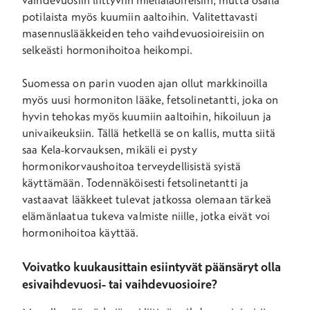
vaihdevuosiin liittyviin mielialaoireisiin, mutta osalla
potilaista myös kuumiin aaltoihin. Valitettavasti
masennuslääkkeiden teho vaihdevuosioireisiin on
selkeästi hormonihoitoa heikompi.
Suomessa on parin vuoden ajan ollut markkinoilla
myös uusi hormoniton lääke, fetsolinetantti, joka on
hyvin tehokas myös kuumiin aaltoihin, hikoiluun ja
univaikeuksiin. Tällä hetkellä se on kallis, mutta siitä
saa Kela-korvauksen, mikäli ei pysty
hormonikorvaushoitoa terveydellisistä syistä
käyttämään. Todennäköisesti fetsolinetantti ja
vastaavat lääkkeet tulevat jatkossa olemaan tärkeä
elämänlaatua tukeva valmiste niille, jotka eivät voi
hormonihoitoa käyttää.
Voivatko kuukausittain esiintyvät päänsäryt olla
esivaihdevuosi- tai vaihdevuosioire?