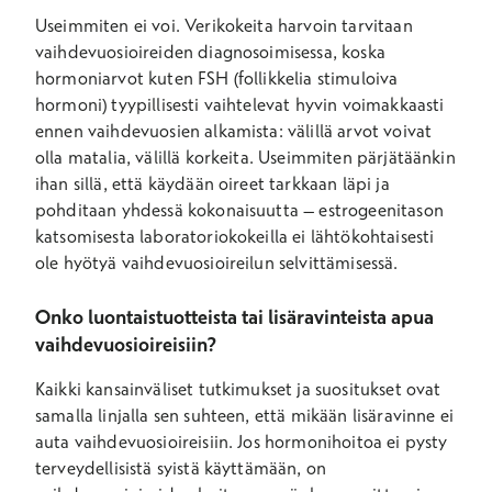
Useimmiten ei voi. Verikokeita harvoin tarvitaan
vaihdevuosioireiden diagnosoimisessa, koska
hormoniarvot kuten FSH (follikkelia stimuloiva
hormoni) tyypillisesti vaihtelevat hyvin voimakkaasti
ennen vaihdevuosien alkamista: välillä arvot voivat
olla matalia, välillä korkeita. Useimmiten pärjätäänkin
ihan sillä, että käydään oireet tarkkaan läpi ja
pohditaan yhdessä kokonaisuutta – estrogeenitason
katsomisesta laboratoriokokeilla ei lähtökohtaisesti
ole hyötyä vaihdevuosioireilun selvittämisessä.
Onko luontaistuotteista tai lisäravinteista apua
vaihdevuosioireisiin?
Kaikki kansainväliset tutkimukset ja suositukset ovat
samalla linjalla sen suhteen, että mikään lisäravinne ei
auta vaihdevuosioireisiin. Jos hormonihoitoa ei pysty
terveydellisistä syistä käyttämään, on