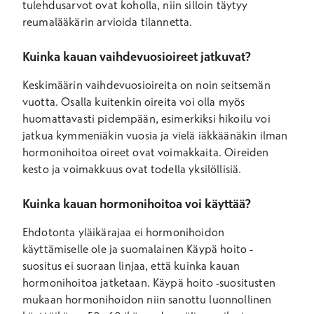
tulehdusarvot ovat koholla, niin silloin täytyy
reumalääkärin arvioida tilannetta.
Kuinka kauan vaihdevuosioireet jatkuvat?
Keskimäärin vaihdevuosioireita on noin seitsemän
vuotta. Osalla kuitenkin oireita voi olla myös
huomattavasti pidempään, esimerkiksi hikoilu voi
jatkua kymmeniäkin vuosia ja vielä iäkkäänäkin ilman
hormonihoitoa oireet ovat voimakkaita. Oireiden
kesto ja voimakkuus ovat todella yksilöllisiä.
Kuinka kauan hormonihoitoa voi käyttää?
Ehdotonta yläikärajaa ei hormonihoidon
käyttämiselle ole ja suomalainen Käypä hoito -
suositus ei suoraan linjaa, että kuinka kauan
hormonihoitoa jatketaan. Käypä hoito -suositusten
mukaan hormonihoidon niin sanottu luonnollinen