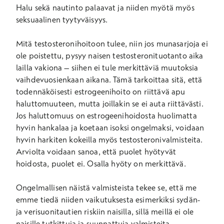
Halu sekä nautinto palaavat ja niiden myötä myös
seksuaalinen tyytyväisyys.
Mitä testosteronihoitoon tulee, niin jos munasarjoja ei
ole poistettu, pysyy naisen testosteronituotanto aika
lailla vakiona – siihen ei tule merkittäviä muutoksia
vaihdevuosienkaan aikana. Tämä tarkoittaa sitä, että
todennäköisesti estrogeenihoito on riittävä apu
haluttomuuteen, mutta joillakin se ei auta riittävästi.
Jos haluttomuus on estrogeenihoidosta huolimatta
hyvin hankalaa ja koetaan isoksi ongelmaksi, voidaan
hyvin harkiten kokeilla myös testosteronivalmisteita.
Arviolta voidaan sanoa, että puolet hyötyvät
hoidosta, puolet ei. Osalla hyöty on merkittävä.
Ongelmallisen näistä valmisteista tekee se, että me
emme tiedä niiden vaikutuksesta esimerkiksi sydän-
ja verisuonitautien riskiin naisilla, sillä meillä ei ole
naisille tutkittuja ja suunnattuja valmisteita