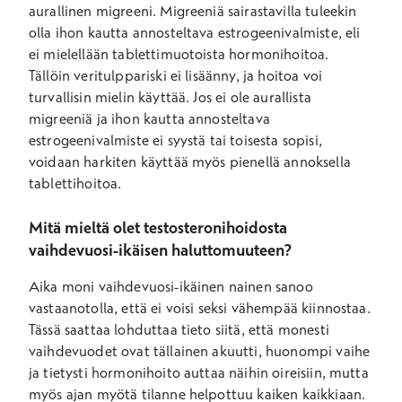
aurallinen migreeni. Migreeniä sairastavilla tuleekin
olla ihon kautta annosteltava estrogeenivalmiste, eli
ei mielellään tablettimuotoista hormonihoitoa.
Tällöin veritulppariski ei lisäänny, ja hoitoa voi
turvallisin mielin käyttää. Jos ei ole aurallista
migreeniä ja ihon kautta annosteltava
estrogeenivalmiste ei syystä tai toisesta sopisi,
voidaan harkiten käyttää myös pienellä annoksella
tablettihoitoa.
Mitä mieltä olet testosteronihoidosta
vaihdevuosi-ikäisen haluttomuuteen?
Aika moni vaihdevuosi-ikäinen nainen sanoo
vastaanotolla, että ei voisi seksi vähempää kiinnostaa.
Tässä saattaa lohduttaa tieto siitä, että monesti
vaihdevuodet ovat tällainen akuutti, huonompi vaihe
ja tietysti hormonihoito auttaa näihin oireisiin, mutta
myös ajan myötä tilanne helpottuu kaiken kaikkiaan.