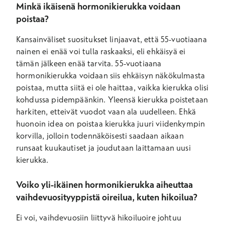
Minkä ikäisenä hormonikierukka voidaan
poistaa?
Kansainväliset suositukset linjaavat, että 55-vuotiaana
nainen ei enää voi tulla raskaaksi, eli ehkäisyä ei
tämän jälkeen enää tarvita. 55-vuotiaana
hormonikierukka voidaan siis ehkäisyn näkökulmasta
poistaa, mutta siitä ei ole haittaa, vaikka kierukka olisi
kohdussa pidempäänkin. Yleensä kierukka poistetaan
harkiten, etteivät vuodot vaan ala uudelleen. Ehkä
huonoin idea on poistaa kierukka juuri viidenkympin
korvilla, jolloin todennäköisesti saadaan aikaan
runsaat kuukautiset ja joudutaan laittamaan uusi
kierukka.
Voiko yli-ikäinen hormonikierukka aiheuttaa
vaihdevuosityyppistä oireilua, kuten hikoilua?
Ei voi, vaihdevuosiin liittyvä hikoiluoire johtuu