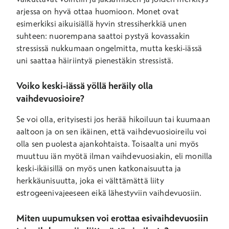
arjessa on hyvä ottaa huomioon. Monet ovat
esimerkiksi aikuisiällä hyvin stressiherkkiä unen
suhteen: nuorempana saattoi pystyä kovassakin
stressissä nukkumaan ongelmitta, mutta keski-iässä
uni saattaa häiriintyä pienestäkin stressistä.
Voiko keski-iässä yöllä heräily olla
vaihdevuosioire?
Se voi olla, erityisesti jos herää hikoiluun tai kuumaan
aaltoon ja on sen ikäinen, että vaihdevuosioireilu voi
olla sen puolesta ajankohtaista. Toisaalta uni myös
muuttuu iän myötä ilman vaihdevuosiakin, eli monilla
keski-ikäisillä on myös unen katkonaisuutta ja
herkkäunisuutta, joka ei välttämättä liity
estrogeenivajeeseen eikä lähestyviin vaihdevuosiin.
Miten uupumuksen voi erottaa esivaihdevuosiin