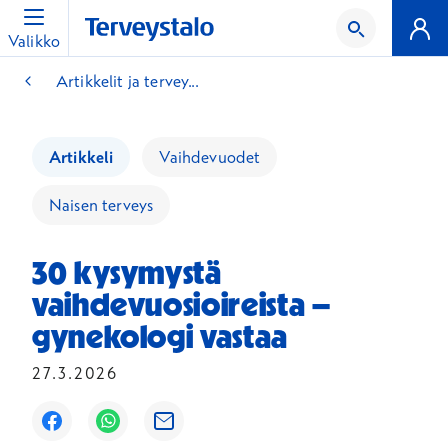
Valikko
Artikkelit ja tervey...
Artikkeli
Vaihdevuodet
Naisen terveys
30 kysymystä
vaihdevuosioireista –
gynekologi vastaa
27.3.2026
Avautuu uuteen ikkunaan
Avautuu uuteen ikkunaan
Avautuu uuteen ikkunaan