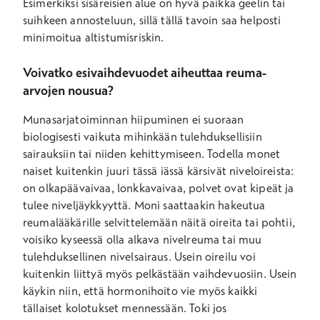
Esimerkiksi sisäreisien alue on hyvä paikka geelin tai
suihkeen annosteluun, sillä tällä tavoin saa helposti
minimoitua altistumisriskin.
Voivatko esivaihdevuodet aiheuttaa reuma-
arvojen nousua?
Munasarjatoiminnan hiipuminen ei suoraan
biologisesti vaikuta mihinkään tulehduksellisiin
sairauksiin tai niiden kehittymiseen. Todella monet
naiset kuitenkin juuri tässä iässä kärsivät niveloireista:
on olkapäävaivaa, lonkkavaivaa, polvet ovat kipeät ja
tulee niveljäykkyyttä. Moni saattaakin hakeutua
reumalääkärille selvittelemään näitä oireita tai pohtii,
voisiko kyseessä olla alkava nivelreuma tai muu
tulehduksellinen nivelsairaus. Usein oireilu voi
kuitenkin liittyä myös pelkästään vaihdevuosiin. Usein
käykin niin, että hormonihoito vie myös kaikki
tällaiset kolotukset mennessään. Toki jos