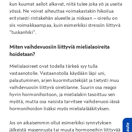
kun kuumat aallot alkavat, niitä tulee joka yö ja useita
yössä. Ne voivat aiheuttaa voimakastakin hikoilua
erityisesti rintakehän alueelle ja niskaan – oireilu on
siis voimakkaampaa, kuin esimerkiksi stressiin liittyvä
”tuskanhiki”.
Miten vaihdevuosiin liittyviä mielialaoireita
hoidetaan?
Mielialaoireet ovat todella tärkeä syy tulla
vastaanotolle. Vastaanotolla käydään läpi uni,
palautuminen, arjen kuormitustekijät ja tietysti muu
vaihdevuosiin liittyvä oiretilanne. Suurin osa reagoi
hyvin hormonihoitoon, ja mielialakin tasoittuu sen
myötä, mutta osa naisista tarvitsee vaihdevuosi-iässä
hormonihoidon lisäksi myös mielialalääkityksen.
Jos on aikaisemmin ollut esimerkiksi synnytyksen
Palaute
jälkeistä masennusta tai muuta hormoneihin liittyvää