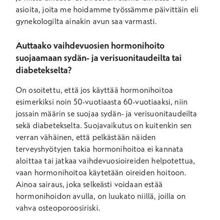
asioita, joita me hoidamme työssämme päivittäin eli
gynekologilta ainakin avun saa varmasti.
Auttaako vaihdevuosien hormonihoito
suojaamaan sydän- ja verisuonitaudeilta tai
diabetekselta?
On osoitettu, että jos käyttää hormonihoitoa
esimerkiksi noin 50-vuotiaasta 60-vuotiaaksi, niin
jossain määrin se suojaa sydän- ja verisuonitaudeilta
sekä diabetekselta. Suojavaikutus on kuitenkin sen
verran vähäinen, että pelkästään näiden
terveyshyötyjen takia hormonihoitoa ei kannata
aloittaa tai jatkaa vaihdevuosioireiden helpotettua,
vaan hormonihoitoa käytetään oireiden hoitoon.
Ainoa sairaus, joka selkeästi voidaan estää
hormonihoidon avulla, on luukato niillä, joilla on
vahva osteoporoosiriski.