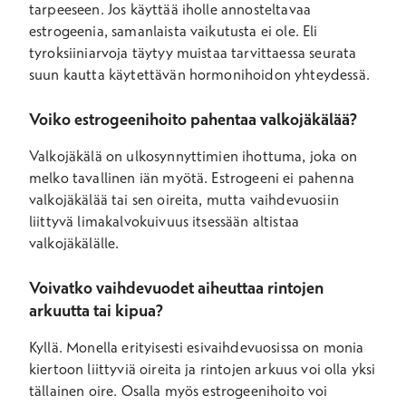
tarpeeseen. Jos käyttää iholle annosteltavaa
estrogeenia, samanlaista vaikutusta ei ole. Eli
tyroksiiniarvoja täytyy muistaa tarvittaessa seurata
suun kautta käytettävän hormonihoidon yhteydessä.
Voiko estrogeenihoito pahentaa valkojäkälää?
Valkojäkälä on ulkosynnyttimien ihottuma, joka on
melko tavallinen iän myötä. Estrogeeni ei pahenna
valkojäkälää tai sen oireita, mutta vaihdevuosiin
liittyvä limakalvokuivuus itsessään altistaa
valkojäkälälle.
Voivatko vaihdevuodet aiheuttaa rintojen
arkuutta tai kipua?
Kyllä. Monella erityisesti esivaihdevuosissa on monia
kiertoon liittyviä oireita ja rintojen arkuus voi olla yksi
tällainen oire. Osalla myös estrogeenihoito voi