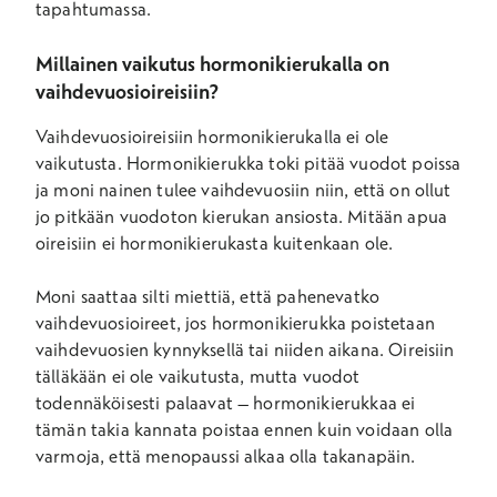
tapahtumassa.
Millainen vaikutus hormonikierukalla on
vaihdevuosioireisiin?
Vaihdevuosioireisiin hormonikierukalla ei ole
vaikutusta. Hormonikierukka toki pitää vuodot poissa
ja moni nainen tulee vaihdevuosiin niin, että on ollut
jo pitkään vuodoton kierukan ansiosta. Mitään apua
oireisiin ei hormonikierukasta kuitenkaan ole.
Moni saattaa silti miettiä, että pahenevatko
vaihdevuosioireet, jos hormonikierukka poistetaan
vaihdevuosien kynnyksellä tai niiden aikana. Oireisiin
tälläkään ei ole vaikutusta, mutta vuodot
todennäköisesti palaavat – hormonikierukkaa ei
tämän takia kannata poistaa ennen kuin voidaan olla
varmoja, että menopaussi alkaa olla takanapäin.