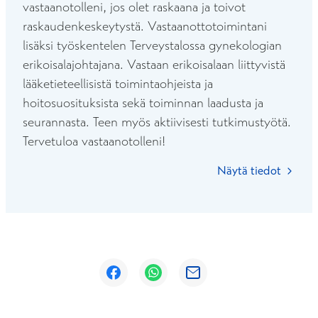
vastaanotolleni, jos olet raskaana ja toivot
raskaudenkeskeytystä. Vastaanottotoimintani
lisäksi työskentelen Terveystalossa gynekologian
erikoisalajohtajana. Vastaan erikoisalaan liittyvistä
lääketieteellisistä toimintaohjeista ja
hoitosuosituksista sekä toiminnan laadusta ja
seurannasta. Teen myös aktiivisesti tutkimustyötä.
Tervetuloa vastaanotolleni!
Näytä tiedot
Avautuu uuteen ikkunaan
Avautuu uuteen ikkunaan
Avautuu uuteen ikkunaan