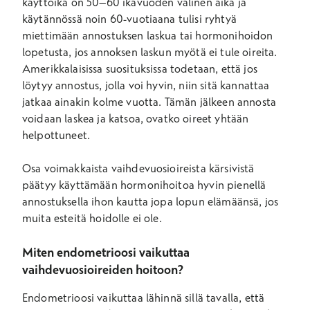
käyttöikä on 50–60 ikävuoden välinen aika ja
käytännössä noin 60-vuotiaana tulisi ryhtyä
miettimään annostuksen laskua tai hormonihoidon
lopetusta, jos annoksen laskun myötä ei tule oireita.
Amerikkalaisissa suosituksissa todetaan, että jos
löytyy annostus, jolla voi hyvin, niin sitä kannattaa
jatkaa ainakin kolme vuotta. Tämän jälkeen annosta
voidaan laskea ja katsoa, ovatko oireet yhtään
helpottuneet.
Osa voimakkaista vaihdevuosioireista kärsivistä
päätyy käyttämään hormonihoitoa hyvin pienellä
annostuksella ihon kautta jopa lopun elämäänsä, jos
muita esteitä hoidolle ei ole.
Miten endometrioosi vaikuttaa
vaihdevuosioireiden hoitoon?
Endometrioosi vaikuttaa lähinnä sillä tavalla, että