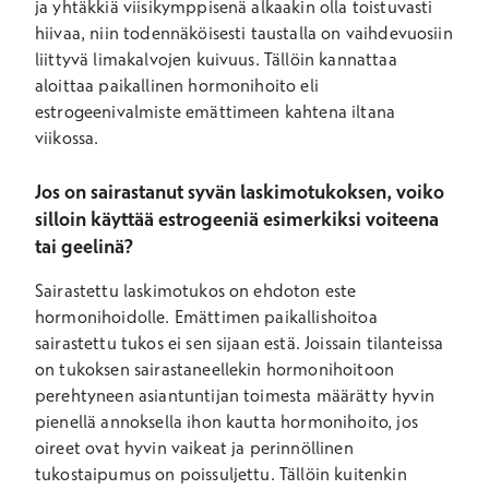
ja yhtäkkiä viisikymppisenä alkaakin olla toistuvasti
hiivaa, niin todennäköisesti taustalla on vaihdevuosiin
liittyvä limakalvojen kuivuus. Tällöin kannattaa
aloittaa paikallinen hormonihoito eli
estrogeenivalmiste emättimeen kahtena iltana
viikossa.
Jos on sairastanut syvän laskimotukoksen, voiko
silloin käyttää estrogeeniä esimerkiksi voiteena
tai geelinä?
Sairastettu laskimotukos on ehdoton este
hormonihoidolle. Emättimen paikallishoitoa
sairastettu tukos ei sen sijaan estä. Joissain tilanteissa
on tukoksen sairastaneellekin hormonihoitoon
perehtyneen asiantuntijan toimesta määrätty hyvin
pienellä annoksella ihon kautta hormonihoito, jos
oireet ovat hyvin vaikeat ja perinnöllinen
tukostaipumus on poissuljettu. Tällöin kuitenkin