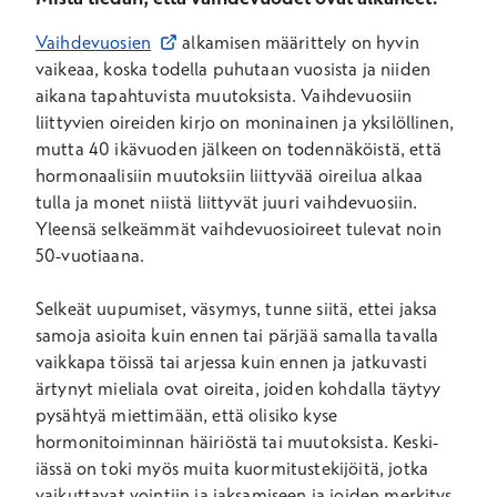
Avautuu uuteen ikkunaan
Vaihdevuosien
alkamisen määrittely on hyvin
vaikeaa, koska todella puhutaan vuosista ja niiden
aikana tapahtuvista muutoksista. Vaihdevuosiin
liittyvien oireiden kirjo on moninainen ja yksilöllinen,
mutta 40 ikävuoden jälkeen on todennäköistä, että
hormonaalisiin muutoksiin liittyvää oireilua alkaa
tulla ja monet niistä liittyvät juuri vaihdevuosiin.
Yleensä selkeämmät vaihdevuosioireet tulevat noin
50-vuotiaana.
Selkeät uupumiset, väsymys, tunne siitä, ettei jaksa
samoja asioita kuin ennen tai pärjää samalla tavalla
vaikkapa töissä tai arjessa kuin ennen ja jatkuvasti
ärtynyt mieliala ovat oireita, joiden kohdalla täytyy
pysähtyä miettimään, että olisiko kyse
hormonitoiminnan häiriöstä tai muutoksista. Keski-
iässä on toki myös muita kuormitustekijöitä, jotka
vaikuttavat vointiin ja jaksamiseen ja joiden merkitys