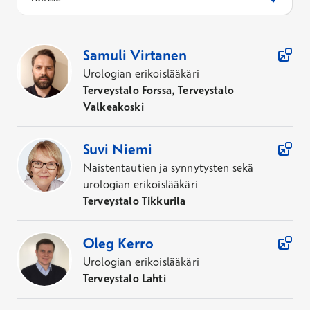
81
Asiantuntijaa
Samuli
Virtanen
Urologian erikoislääkäri
Terveystalo Forssa, Terveystalo
Valkeakoski
Suvi
Niemi
Naistentautien ja synnytysten sekä
urologian erikoislääkäri
Terveystalo Tikkurila
Oleg
Kerro
Urologian erikoislääkäri
Terveystalo Lahti