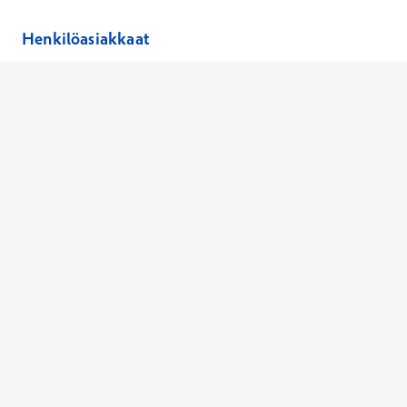
Henkilöasiakkaat
Hinnasto
Ajanvaraus
Toimipaikat
Asiantuntijat
Anna palautetta
Ajan peruutus
Kaikki palvelut