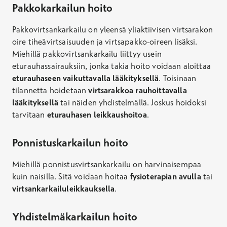
Pakkokarkailun hoito
Pakkovirtsankarkailu on yleensä yliaktiivisen virtsarakon
oire tiheävirtsaisuuden ja virtsapakko-oireen lisäksi.
Miehillä pakkovirtsankarkailu liittyy usein
eturauhassairauksiin, jonka takia hoito
voidaan aloittaa
eturauhaseen vaikuttavalla lääkityksellä
. Toisinaan
tilannetta hoidetaan
virtsarakkoa rauhoittavalla
lääkityksellä
tai näiden yhdistelmällä.
Joskus hoidoksi
tarvitaan
eturauhasen leikkaushoitoa
.
Ponnistuskarkailun hoito
Miehillä ponnistusvirtsankarkailu on harvinaisempaa
kuin naisilla. Sitä voidaan hoitaa
fysioterapian avulla
tai
virtsankarkailuleikkauksella
.
Yhdistelmäkarkailun hoito