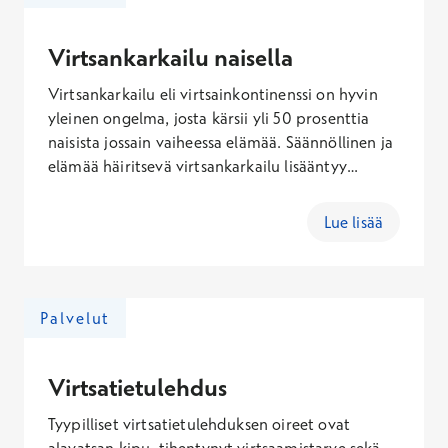
Virtsankarkailu naisella
Virtsankarkailu eli virtsainkontinenssi on hyvin
yleinen ongelma, josta kärsii yli 50 prosenttia
naisista jossain vaiheessa elämää. Säännöllinen ja
elämää häiritsevä virtsankarkailu lisääntyy
selvästi iän myötä. Kun virtsankarkailu on
toistuvaa ja haittaa tavallista elämää, on asia
Lue lisää
syytä selvittää gynekologin vastaanotolla.
Palvelut
Virtsatietulehdus
Tyypilliset virtsatietulehduksen oireet ovat
alavatsan kipu, tihentynyt virtsaamistarve sekä