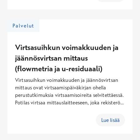
perusteella järjestetään tarvittava hoito.
Palvelut
Virtsasuihkun voimakkuuden ja
jäännösvirtsan mittaus
(flowmetria ja u-residuaali)
Virtsasuihkun voimakkuuden ja jäännösvirtsan
mittaus ovat virtsaamispäiväkirjan ohella
perustutkimuksia virtsaamisoireita selvitettäessä.
Potilas virtsaa mittauslaitteeseen, joka rekisteröi
virtsamäärän, virtsauksen keston ja
virtausnopeuden sekä piirtää tilannetta
Lue lisää
kuvaavan käyrän. Tutkimusta varten potilaan
tulisi olla virtsaamatta etukäteen niin, että
laitteeseen virtsattu määrä olisi vähintään 1.5-2