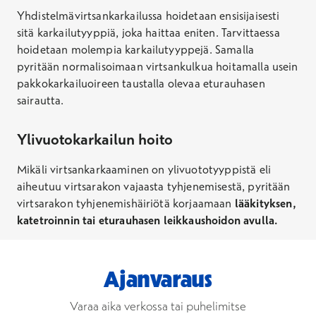
Yhdistelmävirtsankarkailussa hoidetaan ensisijaisesti
sitä karkailutyyppiä, joka haittaa eniten.
Tarvittaessa
hoidetaan molempia karkailutyyppejä.
Samalla
pyritään normalisoimaan virtsankulkua hoitamalla usein
pakkokarkailuoireen
taustalla olevaa eturauhasen
sairautta.
Ylivuotokarkailun hoito
Mikäli virtsankarkaaminen on
ylivuototyyppistä
eli
aiheutuu virtsarakon vajaasta tyhjenemisestä, pyritään
virtsarakon tyhjenemishäiriötä
korjaamaan
lääkity
ksen
,
katetroin
nin
tai
eturauhasen
leikkaushoi
don avulla
.
Ajanvaraus
Varaa aika verkossa tai puhelimitse