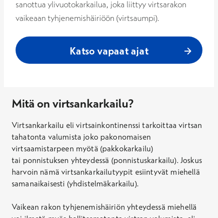
sanottua ylivuotokarkailua, joka liittyy virtsarakon
vaikeaan tyhjenemishäiriöön (virtsaumpi).
Katso vapaat ajat
Mitä on virtsankarkailu?
Virtsankarkailu eli virtsainkontinenssi tarkoittaa
virtsan
tahatonta
valumista joko
pakonomaisen
virtsaamistarpeen myötä (pakkokarkailu)
tai
ponnistuksen
yhteydessä
(ponnistuskarkailu)
.
Joskus
harvoin
nämä
virtsan
karkailu
tyypit esiintyvät
miehellä
samanaikaisesti
(
yhdistelmä
karkailu)
.
Vaikean rakon tyhjenemishäiriön yhteydessä miehellä