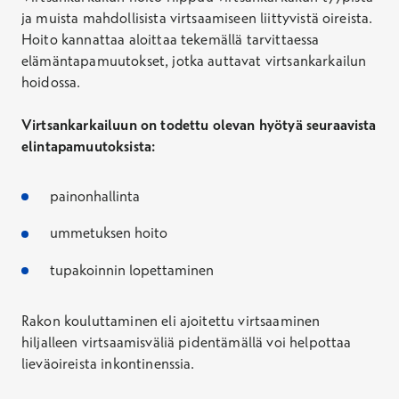
ja muista mahdollisista virtsaamiseen liittyvistä oireista
.
Hoito kannattaa aloittaa tekemällä tarvittaessa
e
lämäntapamuutoks
et, jotka auttavat virtsankarkailun
hoidossa.
Virtsankarkailuun on todettu olevan hyötyä seuraavista
elintapamuutoksista:
painonhallinta
ummetuksen hoito
tupakoinnin lopettaminen
R
akon kouluttaminen eli ajoitettu virtsaaminen
hiljalleen virtsaamisväliä pidentämällä voi helpottaa
lieväoireista inkontinenssia.