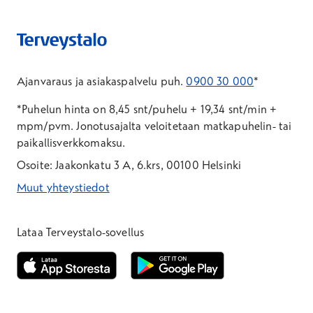
Ajanvaraus ja asiakaspalvelu puh.
0900 30 000
*
*Puhelun hinta on 8,45 snt/puhelu + 19,34 snt/min +
mpm/pvm.
Jonotusajalta veloitetaan matkapuhelin- tai
paikallisverkkomaksu.
Osoite: Jaakonkatu 3 A, 6.krs, 00100 Helsinki
Muut yhteystiedot
*Puhelun hinta on 8,35 snt/puhelu + 19,33 snt/min + mpm/pvm
*Puhelun hinta on matkapuhelinliittymästä 8,35 snt/puhelu + 
Lataa Terveystalo-sovellus
Avautuu uuteen ikkunaan
Avautuu uuteen ikkunaan