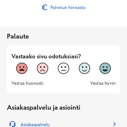
Palvelun hinnasto
Palaute
Vastaako sivu odotuksiasi?
Vastaako sivu odotuksiasi?
1
2
3
4
5
Vastaa huonosti
Vastaa hyv
1 -
—
5 -
Vastaa huonosti
Vastaa hyvin
Asiakaspalvelu ja asiointi
Asiakaspalvelu