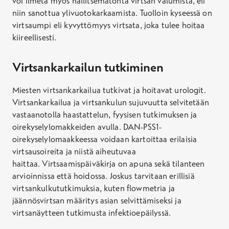
voi ilmetä myös hallitsematonta virtsan valumista, eli
niin sanottua ylivuotokarkaamista. Tuolloin kyseessä on
virtsaumpi eli kyvyttömyys virtsata, joka tulee hoitaa
kiireellisesti.
Virtsankarkailun tutkiminen
Miesten
virtsankarkailua tutkivat ja hoitavat urologit.
Virtsankarkailua
ja virtsankulun sujuvuutta
selvitetään
vastaanotolla
haastattelun
, fyysisen tutkimuksen
ja
oirekyselylomakkeiden
avulla
.
DAN-PSS1-
oirekyselylomaakkeessa voidaan kartoittaa erilaisia
virtsausoireita ja niistä aiheutuvaa
haittaa.
Virtsaamispäiväkirja
on apuna sekä
tilanteen
arvioinnissa
että hoidossa.
Joskus tarvitaan erillisiä
virtsankulkututkimuksia
,
kuten
flowmetria
ja
jäännösvirtsan määritys asian selvittämiseksi ja
virtsanäytteen tutkimusta infektioepäilyssä.