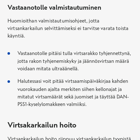
Vastaanotolle valmistautuminen
Huomioithan valmistautumisohjeet, jotta
virtsankarkailun selvittämiseksi ei tarvitse varata toista
käyntiä.
Vastaanotolle pitäisi tulla virtsarakko
t
yhjennettynä
,
jotta rakon tyhjenemiskyky ja jäännösvirtsan
määrä
voidaan mitata ul
traäänellä.
Halutessasi voit pitää virtsaamispäiväkirjaa kahden
vuorokauden ajalta merkiten siihen kellonajat ja
mitatut virtsamäärät sekä juomiset ja täyttää DAN-
PSS1-kyselylomakkeen valmiiksi.
Virtsakarkailun hoito
Virtsankarkailun hoito riippuu virtsankarkailun
tyypistä