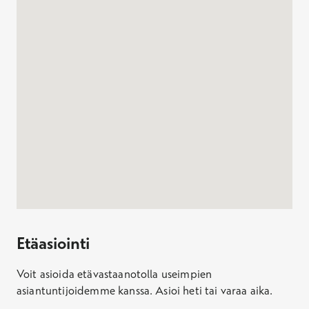
Jos haluat poistua kartalta tai ohittaa kartan, paina Escape
Etäasiointi
Voit asioida etävastaanotolla useimpien
asiantuntijoidemme kanssa. Asioi heti tai varaa aika.