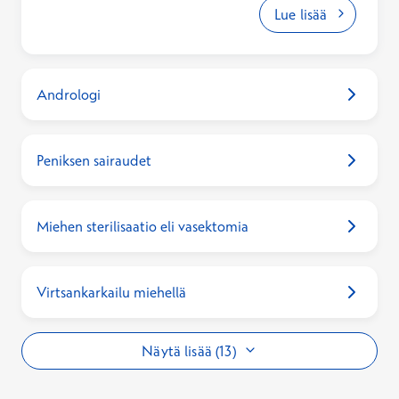
keskustellaksesi toimenpiteestä. Huomioithan,
Lue lisää
että toimenpideaika varataan puhelimitse
ajanvarauksesta.
Andrologi
Peniksen sairaudet
Miehen sterilisaatio eli vasektomia
Virtsankarkailu miehellä
Näytä lisää (13)