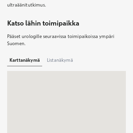
ultraäänitutkimus.
Katso lähin toimipaikka
Pääset urologille seuraavissa toimipaikoissa ympäri
Suomen.
Karttanäkymä
Listanäkymä