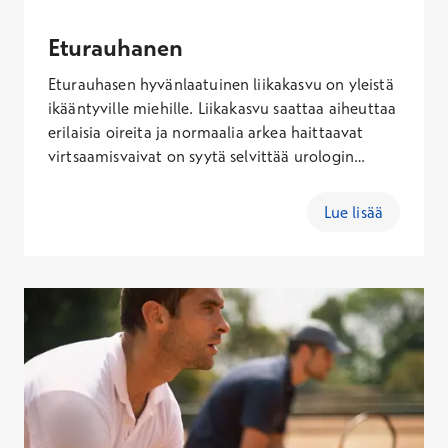
Eturauhanen
Eturauhasen hyvänlaatuinen liikakasvu on yleistä
ikääntyville miehille. Liikakasvu saattaa aiheuttaa
erilaisia oireita ja normaalia arkea haittaavat
virtsaamisvaivat on syytä selvittää urologin
vastaanotolla. Eturauhasoireiden kartoittamisen
ja lääkärintutkimuksen perusteella voidaan
Lue lisää
määritellä hoidon ja jatkotutkimusten tarve.
Tässä artikkelissa käsitellään eturauhasen
sairauksia, niiden oireita ja hoitokeinoja.