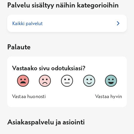
Palvelu sisältyy näihin kategorioihin
Kaikki palvelut
Palaute
Vastaako sivu odotuksiasi?
Vastaako sivu odotuksiasi?
1
2
3
4
5
Vastaa huonosti
Vastaa hyv
1 -
—
5 -
Vastaa huonosti
Vastaa hyvin
Asiakaspalvelu ja asiointi