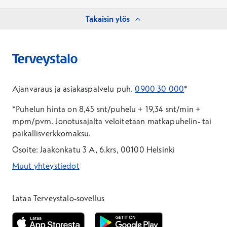
Takaisin ylös
Ajanvaraus ja asiakaspalvelu puh.
0900 30 000
*
*Puhelun hinta on 8,45 snt/puhelu + 19,34 snt/min +
mpm/pvm.
Jonotusajalta veloitetaan matkapuhelin- tai
paikallisverkkomaksu.
Osoite: Jaakonkatu 3 A, 6.krs, 00100 Helsinki
Muut yhteystiedot
*Puhelun hinta on 8,35 snt/puhelu + 19,33 snt/min + mpm/pvm
*Puhelun hinta on matkapuhelinliittymästä 8,35 snt/puhelu + 
Lataa Terveystalo-sovellus