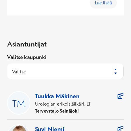
Lue lisää
Asiantuntijat
Valitse kaupunki
Valitse
74
Asiantuntijaa
Tuukka
Mäkinen
Urologian erikoislääkäri, LT
Terveystalo Seinäjoki
Suvi
Niemi