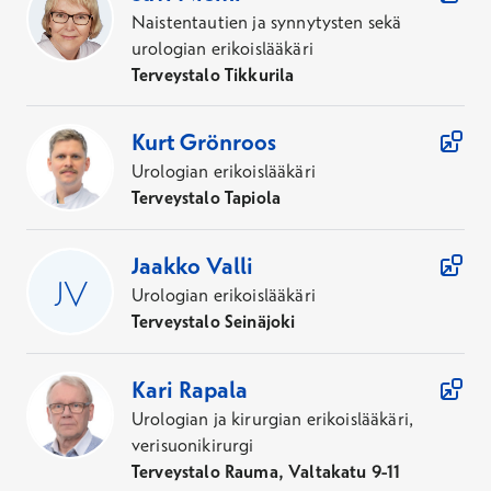
Naistentautien ja synnytysten sekä
urologian erikoislääkäri
Terveystalo Tikkurila
Kurt
Grönroos
Urologian erikoislääkäri
Terveystalo Tapiola
Jaakko
Valli
Urologian erikoislääkäri
Terveystalo Seinäjoki
Kari
Rapala
Urologian ja kirurgian erikoislääkäri,
verisuonikirurgi
Terveystalo Rauma, Valtakatu 9-11