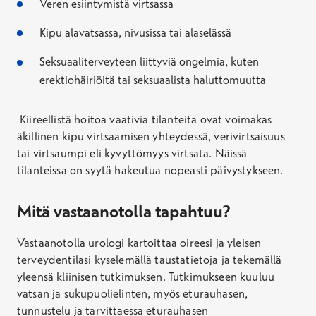
Veren esiintymistä virtsassa
Kipu alavatsassa, nivusissa tai alaselässä
Seksuaaliterveyteen liittyviä ongelmia, kuten
erektiohäiriöitä tai seksuaalista haluttomuutta
Kiireellistä hoitoa vaativia tilanteita ovat voimakas
äkillinen kipu virtsaamisen yhteydessä, verivirtsaisuus
tai virtsaumpi eli kyvyttömyys virtsata. Näissä
tilanteissa on syytä hakeutua nopeasti päivystykseen.
Mitä vastaanotolla tapahtuu?
Vastaanotolla urologi kartoittaa oireesi ja yleisen
terveydentilasi kyselemällä taustatietoja ja tekemällä
yleensä kliinisen tutkimuksen. Tutkimukseen kuuluu
vatsan ja sukupuolielinten, myös eturauhasen,
tunnustelu ja tarvittaessa eturauhasen