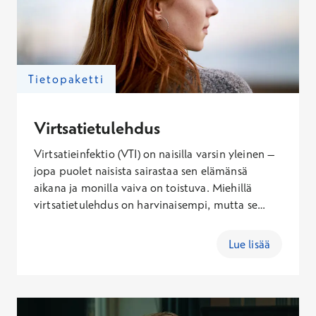
Tietopaketti
Virtsatietulehdus
Virtsatieinfektio (VTI) on naisilla varsin yleinen –
jopa puolet naisista sairastaa sen elämänsä
aikana ja monilla vaiva on toistuva. Miehillä
virtsatietulehdus on harvinaisempi, mutta se
yleistyy heilläkin iän myötä mahdollisen
eturauhasen liikakasvun takia. Lue tietopaketti
Lue lisää
virtsatietulehduksen oireista, hoidosta ja
ennaltaehkäisystä.