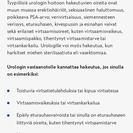
Tyypillisiä urologin hoitoon hakeutuvien oireita ovat
muun muassa erektiohäiriöt, seksuaalinen haluttomuus,
poikkeava PSA-arvo, verivirtsaisuus, siemennesteen
verisyys, eturauhasen, kivespussin ja esinahan vaivat
sekä erilaiset virtsaamisoireet, kuten virtsaamisvaikeus,
virtsaamispakko, tihentynyt virtsaamistarve tai
virtsankarkailu. Urologille voi myös hakeutua, kun
harkitset miehen sterilisaatiota eli vasektomiaa.
Urologin vastaanotolle kannattaa hakeutua, jos sinulla
on esimerkiksi:
Toistuvia virtsatietulehduksia tai kipua virtsatessa
Virtsaamisvaikeuksia tai virtsankarkailua
Epäily eturauhasvaivoista tai sinulla on eturauhaseen
liittyviä oireita, kuten tihentynyt virtsaamistarve