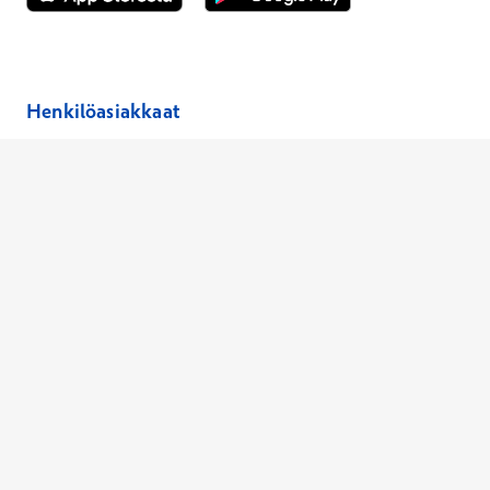
Avautuu uuteen ikkunaan
Avautuu uuteen ikkunaan
Henkilöasiakkaat
Hinnasto
Ajanvaraus
Toimipaikat
Asiantuntijat
Anna palautetta
Ajan peruutus