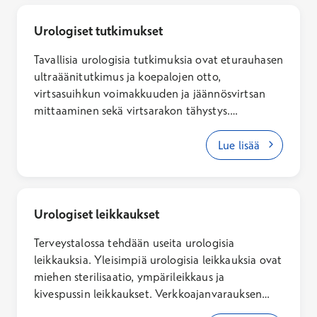
Urologiset tutkimukset
Tavallisia urologisia tutkimuksia ovat eturauhasen
ultraäänitutkimus ja koepalojen otto,
virtsasuihkun voimakkuuden ja jäännösvirtsan
mittaaminen sekä virtsarakon tähystys.
Tutkimukset antavat urologille tärkeää tietoa,
jonka avulla voidaan diagnosoida mahdollinen
Lue lisää
virtsaelinten sairaus tai toimintahäiriö.
Urologiset leikkaukset
Terveystalossa tehdään useita urologisia
leikkauksia. Yleisimpiä urologisia leikkauksia ovat
miehen sterilisaatio, ympärileikkaus ja
kivespussin leikkaukset. Verkkoajanvarauksen
kautta voit varata vastaanottoajan urologille