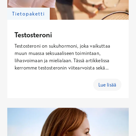
Tietopaketti
Testosteroni
Testosteroni on sukuhormoni, joka vaikuttaa
muun muassa seksuaaliseen toimintaan,
lihasvoimaan ja mielialaan. Tässä artikkelissa
kerromme testosteronin viitearvoista sekä
testosteronivajeen oireista ja syistä. Alhainen
testosteroni pyritään ensisijaisesti hoitamaan
Lue lisää
elintapamuutoksilla. Tarvittaessa voidaan aloittaa
myös testosteronin korvaushoito.
Testosteronimittaus onnistuu lähetteettömällä
laboratoriotutkimuksella.