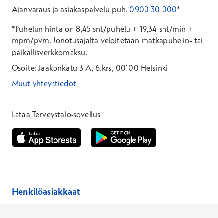
Ajanvaraus ja asiakaspalvelu puh.
0900 30 000
*
*Puhelun hinta on 8,45 snt/puhelu + 19,34 snt/min +
mpm/pvm.
Jonotusajalta veloitetaan matkapuhelin- tai
paikallisverkkomaksu.
Osoite: Jaakonkatu 3 A, 6.krs, 00100 Helsinki
Muut yhteystiedot
*Puhelun hinta on 8,35 snt/puhelu + 19,33 snt/min + mpm/pvm
*Puhelun hinta on matkapuhelinliittymästä 8,35 snt/puhelu + 
Lataa Terveystalo-sovellus
Avautuu uuteen ikkunaan
Avautuu uuteen ikkunaan
Henkilöasiakkaat
Hinnasto