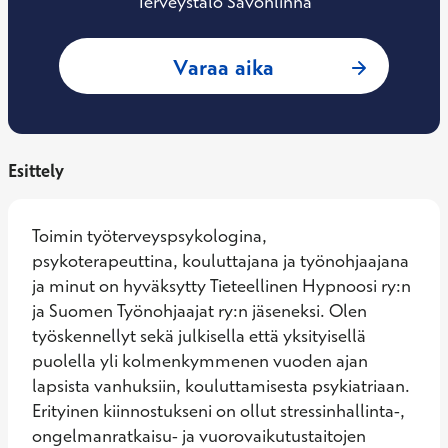
Terveystalo Savonlinna
: Mika Viinikainen
Varaa aika
Esittely
Toimin työterveyspsykologina, 
psykoterapeuttina, kouluttajana ja työnohjaajana 
ja minut on hyväksytty Tieteellinen Hypnoosi ry:n 
ja Suomen Työnohjaajat ry:n jäseneksi. Olen 
työskennellyt sekä julkisella että yksityisellä 
puolella yli kolmenkymmenen vuoden ajan 
lapsista vanhuksiin, kouluttamisesta psykiatriaan. 
Erityinen kiinnostukseni on ollut stressinhallinta-, 
ongelmanratkaisu- ja vuorovaikutustaitojen 