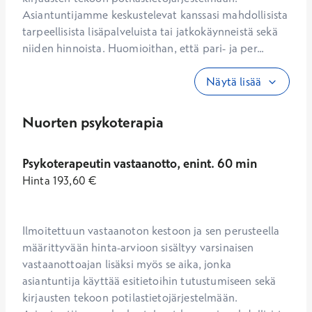
Asiantuntijamme keskustelevat kanssasi mahdollisista 
tarpeellisista lisäpalveluista tai jatkokäynneistä sekä 
niiden hinnoista. Huomioithan, että pari- ja per...
Näytä lisää
Nuorten psykoterapia
Psykoterapeutin vastaanotto, enint. 60 min
Hinta
193,60
€
Ilmoitettuun vastaanoton kestoon ja sen perusteella 
määrittyvään hinta-arvioon sisältyy varsinaisen 
vastaanottoajan lisäksi myös se aika, jonka 
asiantuntija käyttää esitietoihin tutustumiseen sekä 
kirjausten tekoon potilastietojärjestelmään. 