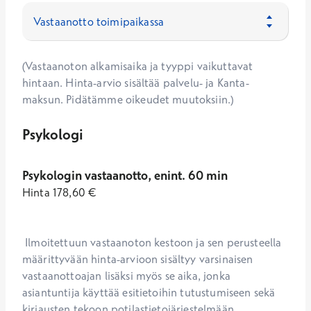
(Vastaanoton alkamisaika ja tyyppi vaikuttavat
hintaan. Hinta-arvio sisältää palvelu- ja Kanta-
maksun. Pidätämme oikeudet muutoksiin.)
Psykologi
Psykologin vastaanotto, enint. 60 min
Hinta
178,60
€
 Ilmoitettuun vastaanoton kestoon ja sen perusteella 
määrittyvään hinta-arvioon sisältyy varsinaisen 
vastaanottoajan lisäksi myös se aika, jonka 
asiantuntija käyttää esitietoihin tutustumiseen sekä 
kirjausten tekoon potilastietojärjestelmään. 