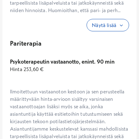
tarpeellisista lisäpalveluista tai jatkokäynneistä sekä 
niiden hinnoista. Huomioithan, että pari- ja perh...
Näytä lisää
Pariterapia
Psykoterapeutin vastaanotto, enint. 90 min
Hinta
253,60
€
Ilmoitettuun vastaanoton kestoon ja sen perusteella 
määrittyvään hinta-arvioon sisältyy varsinaisen 
vastaanottoajan lisäksi myös se aika, jonka 
asiantuntija käyttää esitietoihin tutustumiseen sekä 
kirjausten tekoon potilastietojärjestelmään. 
Asiantuntijamme keskustelevat kanssasi mahdollisista 
tarpeellisista lisäpalveluista tai jatkokäynneistä sekä 