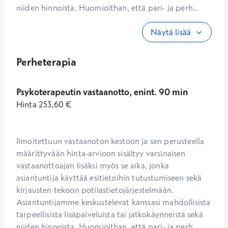
niiden hinnoista. Huomioithan, että pari- ja perh...
Näytä lisää
Perheterapia
Psykoterapeutin vastaanotto, enint. 90 min
Hinta
253,60
€
Ilmoitettuun vastaanoton kestoon ja sen perusteella 
määrittyvään hinta-arvioon sisältyy varsinaisen 
vastaanottoajan lisäksi myös se aika, jonka 
asiantuntija käyttää esitietoihin tutustumiseen sekä 
kirjausten tekoon potilastietojärjestelmään. 
Asiantuntijamme keskustelevat kanssasi mahdollisista 
tarpeellisista lisäpalveluista tai jatkokäynneistä sekä 
niiden hinnoista. Huomioithan, että pari- ja perh...