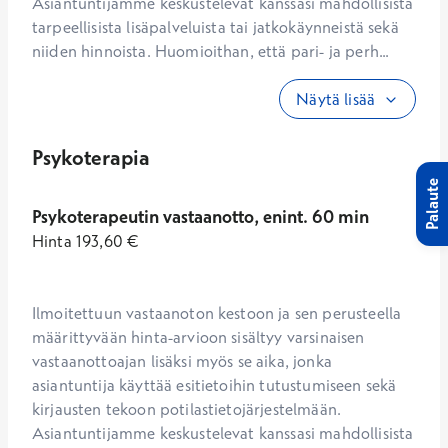
Asiantuntijamme keskustelevat kanssasi mahdollisista 
tarpeellisista lisäpalveluista tai jatkokäynneistä sekä 
niiden hinnoista. Huomioithan, että pari- ja perh...
Näytä lisää
Psykoterapia
Palaute
Psykoterapeutin vastaanotto, enint. 60 min
Hinta
193,60
€
Ilmoitettuun vastaanoton kestoon ja sen perusteella 
määrittyvään hinta-arvioon sisältyy varsinaisen 
vastaanottoajan lisäksi myös se aika, jonka 
asiantuntija käyttää esitietoihin tutustumiseen sekä 
kirjausten tekoon potilastietojärjestelmään. 
Asiantuntijamme keskustelevat kanssasi mahdollisista 