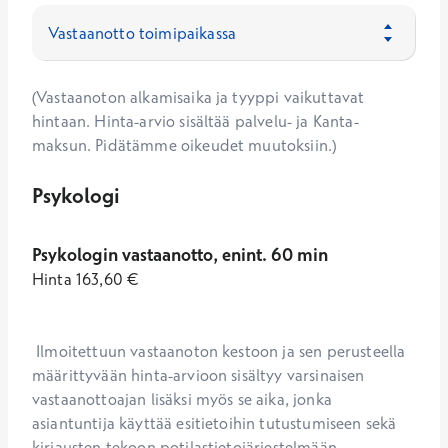
(Vastaanoton alkamisaika ja tyyppi vaikuttavat
hintaan. Hinta-arvio sisältää palvelu- ja Kanta-
maksun. Pidätämme oikeudet muutoksiin.)
Psykologi
Psykologin vastaanotto, enint. 60 min
Hinta
163,60
€
 Ilmoitettuun vastaanoton kestoon ja sen perusteella 
määrittyvään hinta-arvioon sisältyy varsinaisen 
vastaanottoajan lisäksi myös se aika, jonka 
asiantuntija käyttää esitietoihin tutustumiseen sekä 
kirjausten tekoon potilastietojärjestelmään. 