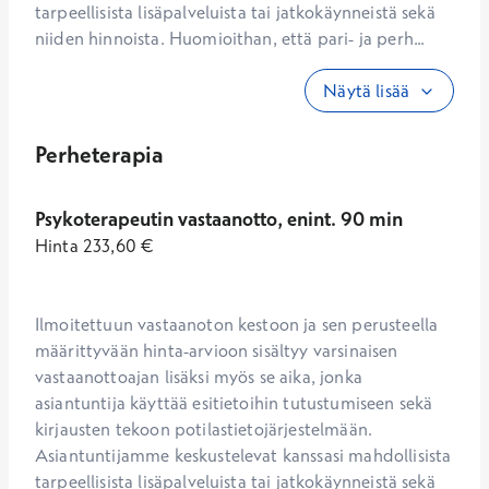
tarpeellisista lisäpalveluista tai jatkokäynneistä sekä 
niiden hinnoista. Huomioithan, että pari- ja perh...
Näytä lisää
Perheterapia
Psykoterapeutin vastaanotto, enint. 90 min
Hinta
233,60
€
Ilmoitettuun vastaanoton kestoon ja sen perusteella 
määrittyvään hinta-arvioon sisältyy varsinaisen 
vastaanottoajan lisäksi myös se aika, jonka 
asiantuntija käyttää esitietoihin tutustumiseen sekä 
kirjausten tekoon potilastietojärjestelmään. 
Asiantuntijamme keskustelevat kanssasi mahdollisista 
tarpeellisista lisäpalveluista tai jatkokäynneistä sekä 