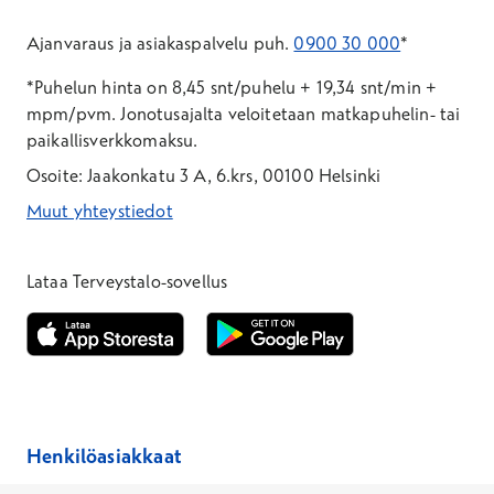
Ajanvaraus ja asiakaspalvelu puh.
0900 30 000
*
*Puhelun hinta on 8,45 snt/puhelu + 19,34 snt/min +
mpm/pvm.
Jonotusajalta veloitetaan matkapuhelin- tai
paikallisverkkomaksu.
Osoite: Jaakonkatu 3 A, 6.krs, 00100 Helsinki
Muut yhteystiedot
*Puhelun hinta on 8,35 snt/puhelu + 19,33 snt/min + mpm/pvm
*Puhelun hinta on matkapuhelinliittymästä 8,35 snt/puhelu + 
Lataa Terveystalo-sovellus
Avautuu uuteen ikkunaan
Avautuu uuteen ikkunaan
Henkilöasiakkaat