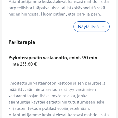
Asiantuntijamme keskustelevat kanssasi mahdollisista 
tarpeellisista lisäpalveluista tai jatkokäynneistä sekä 
niiden hinnoista. Huomioithan, että pari- ja perh...
Näytä lisää
Pariterapia
Psykoterapeutin vastaanotto, enint. 90 min
Hinta
233,60
€
Ilmoitettuun vastaanoton kestoon ja sen perusteella 
määrittyvään hinta-arvioon sisältyy varsinaisen 
vastaanottoajan lisäksi myös se aika, jonka 
asiantuntija käyttää esitietoihin tutustumiseen sekä 
kirjausten tekoon potilastietojärjestelmään. 
Asiantuntijamme keskustelevat kanssasi mahdollisista 