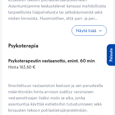
Asiantuntijamme keskustelevat kanssasi mahdollisista 
tarpeellisista lisäpalveluista tai jatkokäynneistä sekä 
niiden hinnoista. Huomioithan, että pari- ja per...
Näytä lisää
Psykoterapia
Palaute
Psykoterapeutin vastaanotto, enint. 60 min
Hinta
163,60
€
Ilmoitettuun vastaanoton kestoon ja sen perusteella 
määrittyvään hinta-arvioon sisältyy varsinaisen 
vastaanottoajan lisäksi myös se aika, jonka 
asiantuntija käyttää esitietoihin tutustumiseen sekä 
kirjausten tekoon potilastietojärjestelmään. 