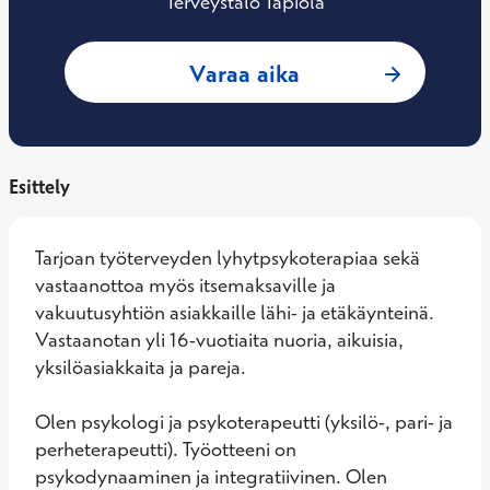
Terveystalo Tapiola
: Elina Virtasalo, 
Varaa aika
Esittely
Tarjoan työterveyden lyhytpsykoterapiaa sekä 
vastaanottoa myös itsemaksaville ja 
vakuutusyhtiön asiakkaille lähi- ja etäkäynteinä. 
Vastaanotan yli 16-vuotiaita nuoria, aikuisia, 
yksilöasiakkaita ja pareja.

Olen psykologi ja psykoterapeutti (yksilö-, pari- ja 
perheterapeutti). Työotteeni on 
psykodynaaminen ja integratiivinen. Olen 