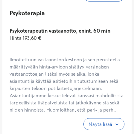
Psykoterapia
Psykoterapeutin vastaanotto, enint. 60 min
Hinta
193,60
€
Ilmoitettuun vastaanoton kestoon ja sen perusteella 
määrittyvään hinta-arvioon sisältyy varsinaisen 
vastaanottoajan lisäksi myös se aika, jonka 
asiantuntija käyttää esitietoihin tutustumiseen sekä 
kirjausten tekoon potilastietojärjestelmään. 
Asiantuntijamme keskustelevat kanssasi mahdollisista 
tarpeellisista lisäpalveluista tai jatkokäynneistä sekä 
niiden hinnoista. Huomioithan, että pari- ja perh...
Näytä lisää