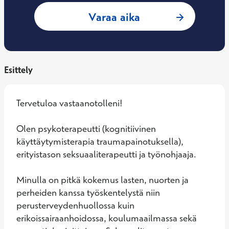
: Tanja Simola, Psy
Varaa aika
Esittely
Tervetuloa vastaanotolleni!

Olen psykoterapeutti (kognitiivinen 
käyttäytymisterapia traumapainotuksella), 
erityistason seksuaaliterapeutti ja työnohjaaja.

Minulla on pitkä kokemus lasten, nuorten ja 
perheiden kanssa työskentelystä niin 
perusterveydenhuollossa kuin 
erikoissairaanhoidossa, koulumaailmassa sekä 