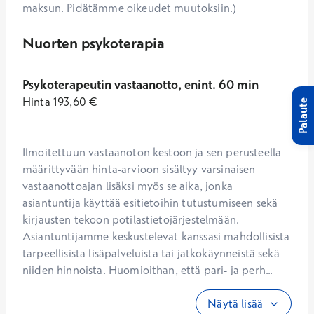
maksun. Pidätämme oikeudet muutoksiin.)
Nuorten psykoterapia
Psykoterapeutin vastaanotto, enint. 60 min
Hinta
193,60
€
Palaute
Ilmoitettuun vastaanoton kestoon ja sen perusteella 
määrittyvään hinta-arvioon sisältyy varsinaisen 
vastaanottoajan lisäksi myös se aika, jonka 
asiantuntija käyttää esitietoihin tutustumiseen sekä 
kirjausten tekoon potilastietojärjestelmään. 
Asiantuntijamme keskustelevat kanssasi mahdollisista 
tarpeellisista lisäpalveluista tai jatkokäynneistä sekä 
niiden hinnoista. Huomioithan, että pari- ja perh...
Näytä lisää