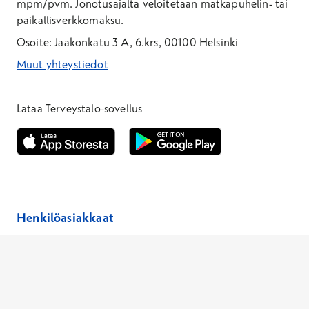
mpm/pvm.
Jonotusajalta veloitetaan matkapuhelin- tai
paikallisverkkomaksu.
Osoite: Jaakonkatu 3 A, 6.krs, 00100 Helsinki
Muut yhteystiedot
*Puhelun hinta on 8,35 snt/puhelu + 19,33 snt/min + mpm/pvm
*Puhelun hinta on matkapuhelinliittymästä 8,35 snt/puhelu + 
Lataa Terveystalo-sovellus
Avautuu uuteen ikkunaan
Avautuu uuteen ikkunaan
Henkilöasiakkaat
Hinnasto
Ajanvaraus