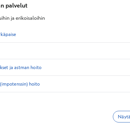
an palvelut
ihin ja erikoisaloihin
rkäpaise
set ja astman hoito
 (impotenssin) hoito
Näytä