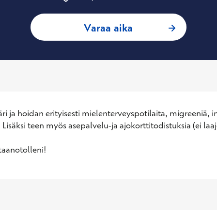
: Riikka Sihvo, Yle
Varaa aika
ri ja hoidan erityisesti mielenterveyspotilaita, migreeniä, inf
isäksi teen myös asepalvelu-ja ajokorttitodistuksia (ei laaj
taanotolleni!