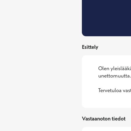
Esittely
Olen yleislääkä
unettomuutta. L
Tervetuloa vas
Vastaanoton tiedot