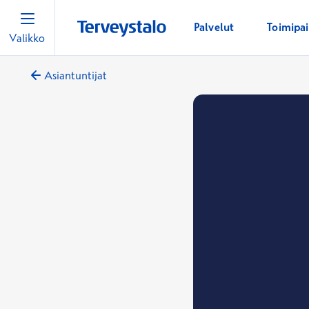
Palvelut
Toimipa
Valikko
Asiantuntijat