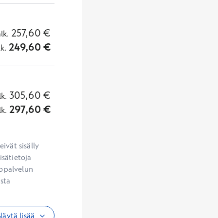
257,60
€
alk.
249,60
€
lk.
305,60
€
lk.
297,60
€
lk.
vät sisälly 
sätietoja 
opalvelun 
sta 
äytä lisää