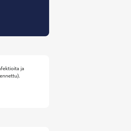
islääketieteen erikoislääkäri
ektioita ja 
ennettu).
