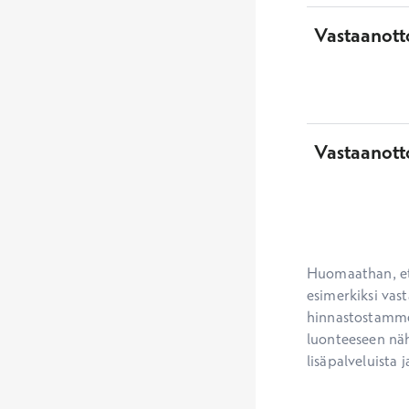
Vastaanotto
Vastaanott
Huomaathan, ett
esimerkiksi vast
hinnastostamme.
luonteeseen näh
lisäpalveluista j