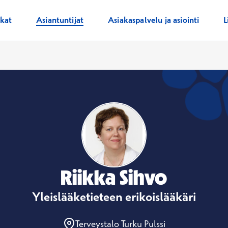
ikat
Asiantuntijat
Asiakaspalvelu ja asiointi
L
Riikka Sihvo
Yleislääketieteen erikoislääkäri
Terveystalo Turku Pulssi