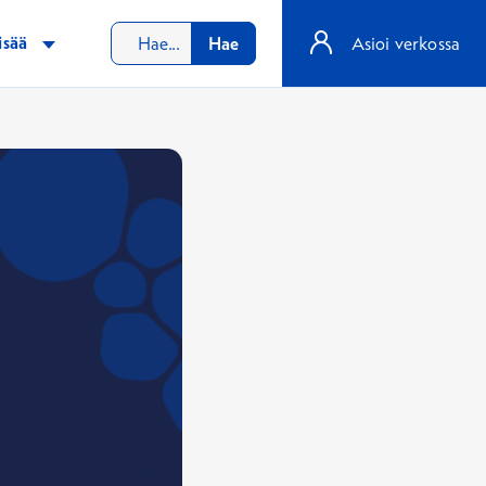
isää
Hae
Asioi verkossa