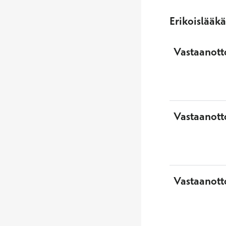
Erikoislääk
Vastaanotto
Vastaanott
Vastaanott