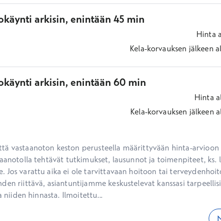
käynti arkisin, enintään 45 min
Hinta
Kela-korvauksen jälkeen
a
okäynti arkisin, enintään 60 min
Hinta
a
Kela-korvauksen jälkeen
a
ä vastaanoton keston perusteella määrittyvään hinta-arvioon ei
aanotolla tehtävät tutkimukset, lausunnot ja toimenpiteet, ks. li
 Jos varattu aika ei ole tarvittavaan hoitoon tai terveydenhoit
den riittävä, asiantuntijamme keskustelevat kanssasi tarpeellisi
a niiden hinnasta. Ilmoitettu...
N