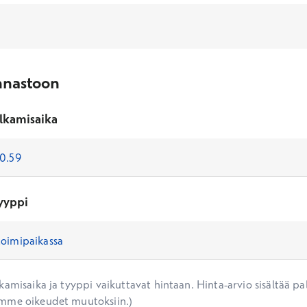
nnastoon
lkamisaika
yyppi
amisaika ja tyyppi vaikuttavat hintaan. Hinta-arvio sisältää pal
mme oikeudet muutoksiin.)