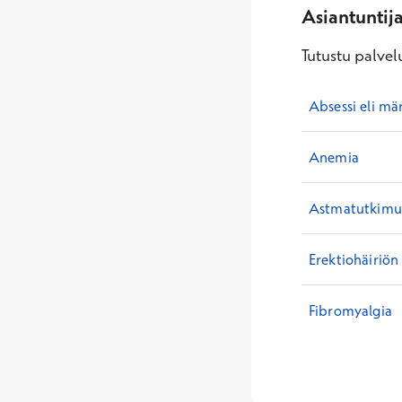
Asiantuntij
Tutustu palvelu
Absessi eli mä
Anemia
Astmatutkimuk
Erektiohäiriön
Fibromyalgia