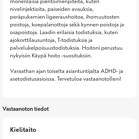
monenlaisia pientoimenpiteitä, kuten 
nivelinjektioita, paiseiden avauksia, 
peräpukamien ligeeraushoitoa, ihomuutosten 
poistoja, koepalanottoja sekä kynnen poistoja ja 
osapoistoja. Laadin erilaisia todistuksia, kuten 
ajokorttilausuntoja, T-todistuksia ja 
palvelukelpoisuustodistuksia. Hoitoni perustuu 
nykyisiin Käypä hoito -suosituksiin. 

Varaathan ajan toiselta asiantuntijalta ADHD- ja 
asetodistusasioissa. Tervetuloa vastaanotolleni!
Vastaanoton tiedot
Kielitaito