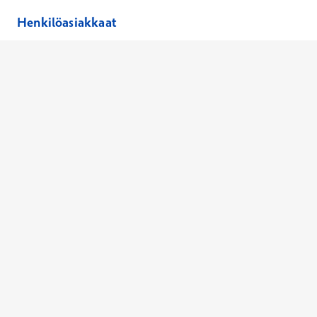
Henkilöasiakkaat
Hinnasto
Ajanvaraus
Toimipaikat
Asiantuntijat
Anna palautetta
Ajan peruutus
Kaikki palvelut