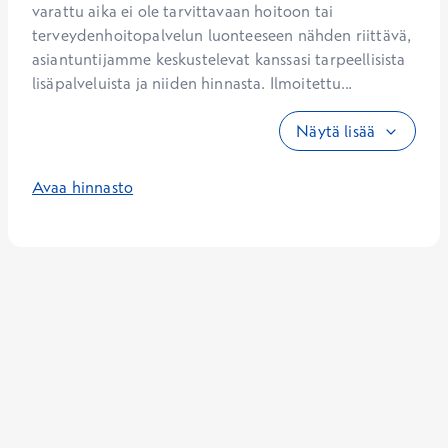
varattu aika ei ole tarvittavaan hoitoon tai 
terveydenhoitopalvelun luonteeseen nähden riittävä, 
asiantuntijamme keskustelevat kanssasi tarpeellisista 
lisäpalveluista ja niiden hinnasta. Ilmoitettu...
Näytä lisää
Avaa hinnasto