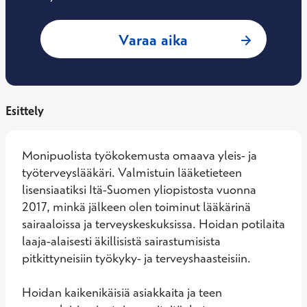
: Mahdi Salehi, Yle
Varaa aika
Esittely
Monipuolista työkokemusta omaava yleis- ja 
työterveyslääkäri. Valmistuin lääketieteen 
lisensiaatiksi Itä-Suomen yliopistosta vuonna 
2017, minkä jälkeen olen toiminut lääkärinä 
sairaaloissa ja terveyskeskuksissa. Hoidan potilaita 
laaja-alaisesti äkillisistä sairastumisista 
pitkittyneisiin työkyky- ja terveyshaasteisiin. 

Hoidan kaikenikäisiä asiakkaita ja teen 