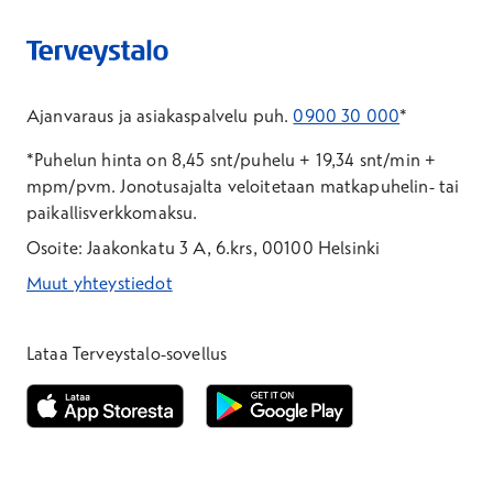
Ajanvaraus ja asiakaspalvelu puh.
0900 30 000
*
*Puhelun hinta on 8,45 snt/puhelu + 19,34 snt/min +
mpm/pvm.
Jonotusajalta veloitetaan matkapuhelin- tai
paikallisverkkomaksu.
Osoite: Jaakonkatu 3 A, 6.krs, 00100 Helsinki
Muut yhteystiedot
*Puhelun hinta on 8,35 snt/puhelu + 19,33 snt/min + mpm/pvm
*Puhelun hinta on matkapuhelinliittymästä 8,35 snt/puhelu + 
Lataa Terveystalo-sovellus
Avautuu uuteen ikkunaan
Avautuu uuteen ikkunaan