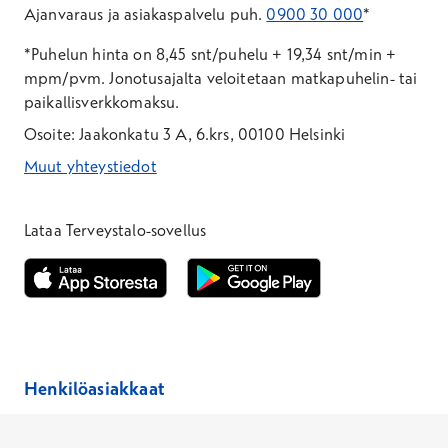
Ajanvaraus ja asiakaspalvelu puh.
0900 30 000
*
*Puhelun hinta on 8,45 snt/puhelu + 19,34 snt/min +
mpm/pvm.
Jonotusajalta veloitetaan matkapuhelin- tai
paikallisverkkomaksu.
Osoite: Jaakonkatu 3 A, 6.krs, 00100 Helsinki
Muut yhteystiedot
*Puhelun hinta on 8,35 snt/puhelu + 19,33 snt/min + mpm/pvm
*Puhelun hinta on matkapuhelinliittymästä 8,35 snt/puhelu + 
Lataa Terveystalo-sovellus
Avautuu uuteen ikkunaan
Avautuu uuteen ikkunaan
Henkilöasiakkaat
Hinnasto