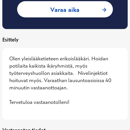
: Jari-Matti Suomi
Varaa aika
Esittely
Olen yleislääketieteen erikoislääkäri. Hoidan 
potilaita kaikista ikäryhmistä, myös 
työterveyshuollon asiakkaita.   Nivelinjektiot  
hoituvat myös. Varaathan lausuntoasioissa 40 
minuutin vastaanottoajan.

Tervetuloa vastaanotolleni!