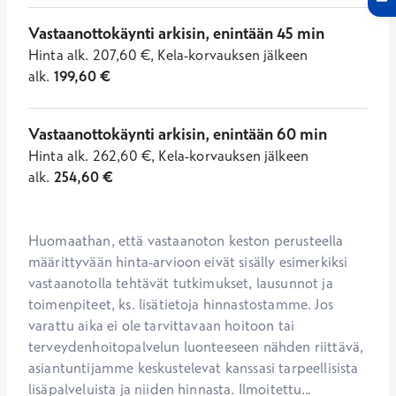
Vastaanottokäynti arkisin, enintään 45 min
Hinta
alk.
207,60
€
,
Kela-korvauksen jälkeen
alk.
199,60
€
Vastaanottokäynti arkisin, enintään 60 min
Hinta
alk.
262,60
€
,
Kela-korvauksen jälkeen
alk.
254,60
€
Huomaathan, että vastaanoton keston perusteella 
määrittyvään hinta-arvioon eivät sisälly esimerkiksi 
vastaanotolla tehtävät tutkimukset, lausunnot ja 
toimenpiteet, ks. lisätietoja hinnastostamme. Jos 
varattu aika ei ole tarvittavaan hoitoon tai 
terveydenhoitopalvelun luonteeseen nähden riittävä, 
asiantuntijamme keskustelevat kanssasi tarpeellisista 
lisäpalveluista ja niiden hinnasta. Ilmoitettu...