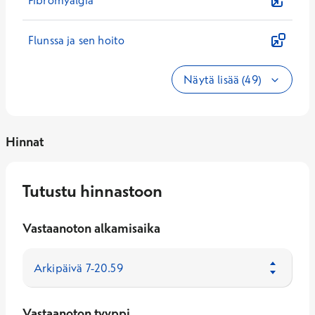
Fibromyalgia
Flunssa ja sen hoito
Näytä lisää (49)
Hinnat
Tutustu hinnastoon
Vastaanoton alkamisaika
Vastaanoton tyyppi