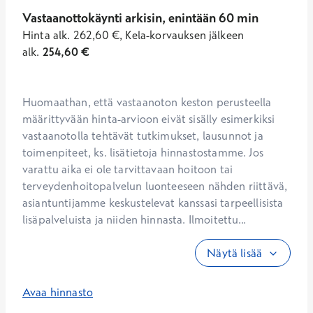
Vastaanottokäynti arkisin, enintään 60 min
Hinta
alk.
262,60
€
,
Kela-korvauksen jälkeen
alk.
254,60
€
Huomaathan, että vastaanoton keston perusteella 
määrittyvään hinta-arvioon eivät sisälly esimerkiksi 
vastaanotolla tehtävät tutkimukset, lausunnot ja 
toimenpiteet, ks. lisätietoja hinnastostamme. Jos 
varattu aika ei ole tarvittavaan hoitoon tai 
terveydenhoitopalvelun luonteeseen nähden riittävä, 
asiantuntijamme keskustelevat kanssasi tarpeellisista 
lisäpalveluista ja niiden hinnasta. Ilmoitettu...
Näytä lisää
Avaa hinnasto