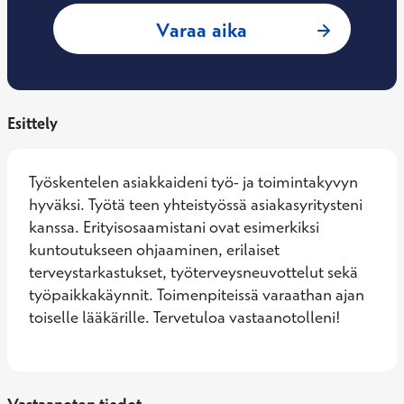
: Heidi Raitanen, 
Varaa aika
Esittely
Työskentelen asiakkaideni työ- ja toimintakyvyn 
hyväksi. Työtä teen yhteistyössä asiakasyritysteni 
kanssa. Erityisosaamistani ovat esimerkiksi 
kuntoutukseen ohjaaminen, erilaiset 
terveystarkastukset, työterveysneuvottelut sekä 
työpaikkakäynnit. Toimenpiteissä varaathan ajan 
toiselle lääkärille. Tervetuloa vastaanotolleni!