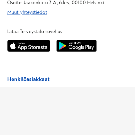
Osoite: Jaakonkatu 3 A, 6.krs, 00100 Helsinki
Muut yhteystiedot
*Puhelun hinta on 8,35 snt/puhelu + 19,33 snt/min + mpm/pvm
*Puhelun hinta on matkapuhelinliittymästä 8,35 snt/puhelu + 
Lataa Terveystalo-sovellus
Avautuu uuteen ikkunaan
Avautuu uuteen ikkunaan
Henkilöasiakkaat
Hinnasto
Ajanvaraus
Toimipaikat