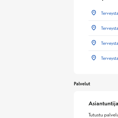
Terveyst
Terveyst
Terveyst
Terveyst
Palvelut
Asiantuntij
Tutustu palvelu