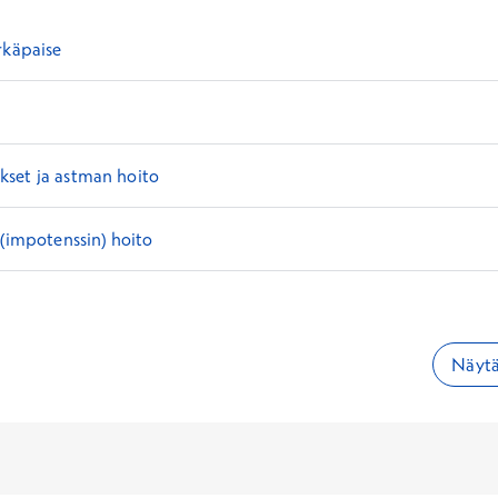
rkäpaise
set ja astman hoito
 (impotenssin) hoito
Näytä