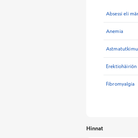
Absessi eli mä
Anemia
Astmatutkimuk
Erektiohäiriön
Fibromyalgia
Hinnat