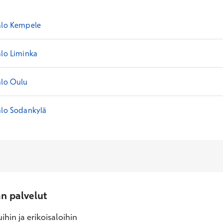
alo Kempele
alo Liminka
alo Oulu
alo Sodankylä
an palvelut
ihin ja erikoisaloihin