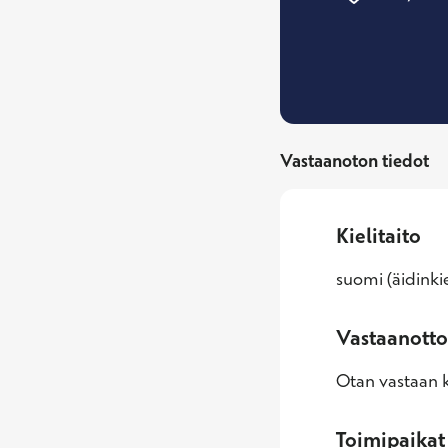
Vastaanoton tiedot
Kielitaito
suomi (äidinkie
Vastaanotto
Otan vastaan k
Toimipaikat