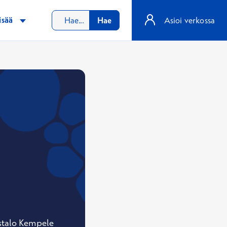
isää
Hae
Asioi verkossa
ystalo Kempele