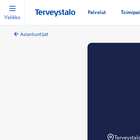
Palvelut
Toimipa
Valikko
Asiantuntijat
Terveystal