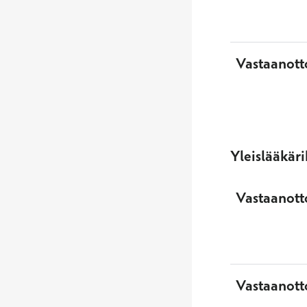
Vastaanott
Yleislääkär
Vastaanotto
Vastaanott