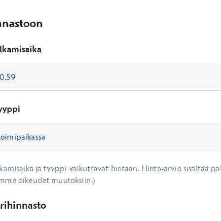
nnastoon
lkamisaika
yyppi
amisaika ja tyyppi vaikuttavat hintaan. Hinta-arvio sisältää pal
mme oikeudet muutoksiin.)
ärihinnasto