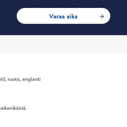
: Mikko Mella, Työ
Varaa aika
li), ruotsi, englanti
aikenikäisiä.