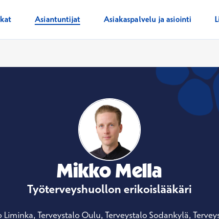
ikat
Asiantuntijat
Asiakaspalvelu ja asiointi
L
Mikko Mella
Työterveyshuollon erikoislääkäri
o Liminka, Terveystalo Oulu, Terveystalo Sodankylä, Terve