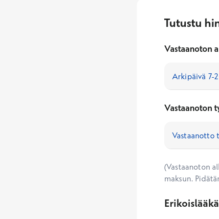
Tutustu hi
Vastaanoton a
Vastaanoton t
(Vastaanoton alk
maksun. Pidätä
Erikoislääk