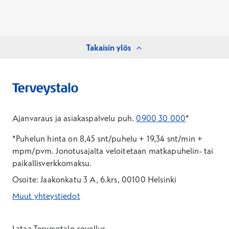
Takaisin ylös
Ajanvaraus ja asiakaspalvelu puh.
0900 30 000
*
*Puhelun hinta on 8,45 snt/puhelu + 19,34 snt/min +
mpm/pvm.
Jonotusajalta veloitetaan matkapuhelin- tai
paikallisverkkomaksu.
Osoite: Jaakonkatu 3 A, 6.krs, 00100 Helsinki
Muut yhteystiedot
*Puhelun hinta on 8,35 snt/puhelu + 19,33 snt/min + mpm/pvm
*Puhelun hinta on matkapuhelinliittymästä 8,35 snt/puhelu + 
Lataa Terveystalo-sovellus