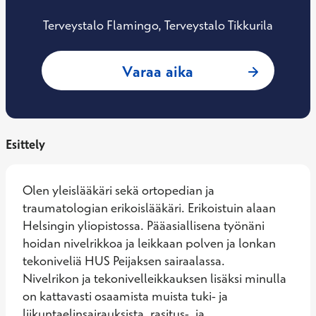
Terveystalo Flamingo, Terveystalo Tikkurila
: Sergei Korol, Or
Varaa aika
Esittely
Olen yleislääkäri sekä ortopedian ja 
traumatologian erikoislääkäri. Erikoistuin alaan 
Helsingin yliopistossa. Pääasiallisena työnäni 
hoidan nivelrikkoa ja leikkaan polven ja lonkan 
tekoniveliä HUS Peijaksen sairaalassa.

Nivelrikon ja tekonivelleikkauksen lisäksi minulla 
on kattavasti osaamista muista tuki- ja 
liikuntaelinsairauksista, rasitus-, ja 