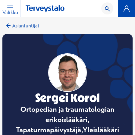
Valikko
Asiantuntijat
Sergei Korol
Ortopedian ja traumatologian
erikoislääkäri,
Tapaturmapäivystäjä,Yleislääkäri