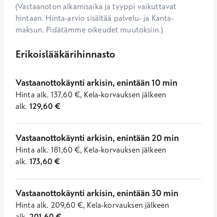
(Vastaanoton alkamisaika ja tyyppi vaikuttavat
hintaan. Hinta-arvio sisältää palvelu- ja Kanta-
maksun. Pidätämme oikeudet muutoksiin.)
Erikoislääkärihinnasto
Vastaanottokäynti arkisin, enintään 10 min
Hinta
alk.
137,60
€
,
Kela-korvauksen jälkeen
alk.
129,60
€
Vastaanottokäynti arkisin, enintään 20 min
Hinta
alk.
181,60
€
,
Kela-korvauksen jälkeen
alk.
173,60
€
Vastaanottokäynti arkisin, enintään 30 min
Hinta
alk.
209,60
€
,
Kela-korvauksen jälkeen
alk.
201,60
€