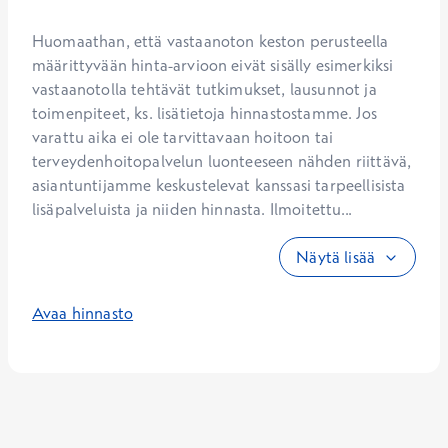
Huomaathan, että vastaanoton keston perusteella 
määrittyvään hinta-arvioon eivät sisälly esimerkiksi 
vastaanotolla tehtävät tutkimukset, lausunnot ja 
toimenpiteet, ks. lisätietoja hinnastostamme. Jos 
varattu aika ei ole tarvittavaan hoitoon tai 
terveydenhoitopalvelun luonteeseen nähden riittävä, 
asiantuntijamme keskustelevat kanssasi tarpeellisista 
lisäpalveluista ja niiden hinnasta. Ilmoitettu...
Näytä lisää
Avaa hinnasto